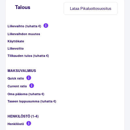
Talous
Lataa Pikaluottosuositus
Liikevaihto (tuhatta €)
Liikevaihdon muutos
Käyttökate
Liikevoitto
Tilikauden tulos (tuhatta €)
MAKSUVALMIUS
Quick ratio
Current ratio
Oma pääoma (tuhatta €)
Taseen loppusumma (tuhatta €)
HENKILÖSTÖ (1-4)
Henkilöstö