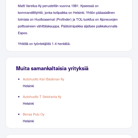
Matti Varelius Ky perustettiin vuonna 1981. Kyseessä on
kommandiittiyhtiö, jonka kotipaikka on Helsinki. Yhtiön pääasiallinen
toimiala on Huoltoasemat (Profinder) ja TOL-luokitus on Ajoneuvojen
polttoaineen vähittäiskauppa. Päätoimipaikka sijaitsee paikkakunnalla
Espoo.
Yhtiöllä on työntekijöitä 1-4 henkilöä.
Muita samankaltaisia yrityksiä
Autohuolto Kari Backman Ky
Helsinki
Autohuolto T Selviranta Ky
Helsinki
Bensa Pulu Oy
Helsinki