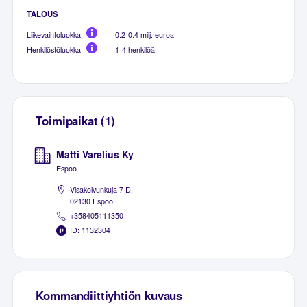
TALOUS
Liikevaihtoluokka
0.2-0.4 milj. euroa
Henkilöstöluokka
1-4 henkilöä
Toimipaikat (1)
Matti Varelius Ky
Espoo
Visakoivunkuja 7 D,
02130 Espoo
+358405111350
ID: 1132304
Kommandiittiyhtiön kuvaus