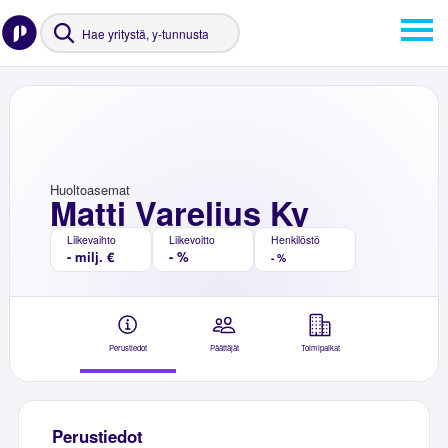
Huoltoasemat
Matti Varelius Ky
Liikevaihto
Liikevoitto
Henkilöstö
- milj. €
- %
- %
Perustiedot
Päättäjät
Toimipaikat
Perustiedot