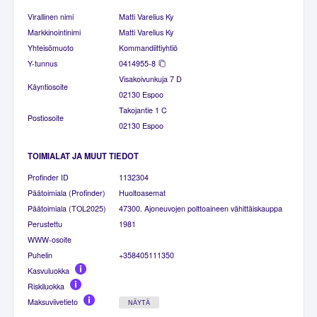
Virallinen nimi
Matti Varelius Ky
Markkinointinimi
Matti Varelius Ky
Yhteisömuoto
Kommandiittiyhtiö
Y-tunnus
0414955-8
Visakoivunkuja 7 D
Käyntiosoite
02130 Espoo
Takojantie 1 C
Postiosoite
02130 Espoo
TOIMIALAT JA MUUT TIEDOT
Profinder ID
1132304
Päätoimiala (Profinder)
Huoltoasemat
Päätoimiala (TOL2025)
47300. Ajoneuvojen polttoaineen vähittäiskauppa
Perustettu
1981
WWW-osoite
Puhelin
+358405111350
Kasvuluokka
Riskiluokka
Maksuviivetieto
NÄYTÄ