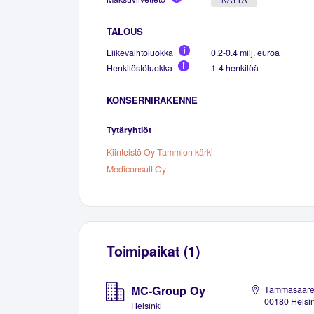
TALOUS
Liikevaihtoluokka
0.2-0.4 milj. euroa
Henkilöstöluokka
1-4 henkilöä
KONSERNIRAKENNE
Tytäryhtiöt
Kiinteistö Oy Tammion kärki
Mediconsult Oy
Toimipaikat (1)
MC-Group Oy
Tammasaaren
00180 Helsin
Helsinki