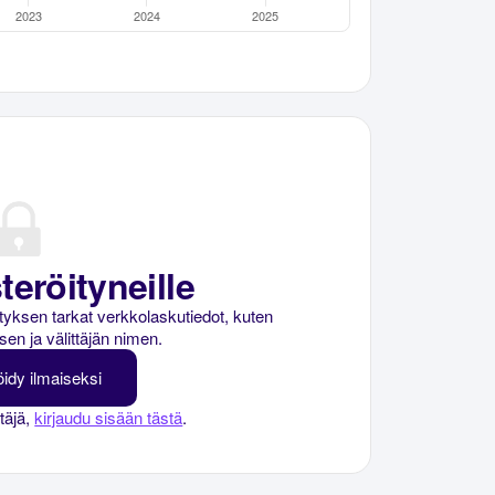
teröityneille
rityksen tarkat verkkolaskutiedot, kuten
sen ja välittäjän nimen.
öidy ilmaiseksi
ttäjä,
kirjaudu sisään tästä
.