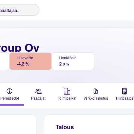
oup Oy
Liikevoitto
Henkilöstö
-4,2 %
2
0 %
Perustiedot
Päättäjät
Toimipaikat
Verkkolaskutus
Tilinpäätös
Talous