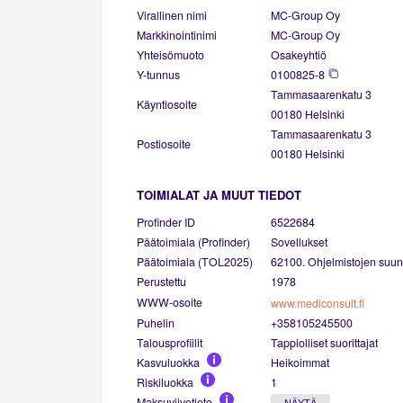
Virallinen nimi
MC-Group Oy
Markkinointinimi
MC-Group Oy
Yhteisömuoto
Osakeyhtiö
Y-tunnus
0100825-8
Tammasaarenkatu 3
Käyntiosoite
00180 Helsinki
Tammasaarenkatu 3
Postiosoite
00180 Helsinki
TOIMIALAT JA MUUT TIEDOT
Profinder ID
6522684
Päätoimiala (Profinder)
Sovellukset
Päätoimiala (TOL2025)
62100. Ohjelmistojen suunn
Perustettu
1978
WWW-osoite
www.mediconsult.fi
Puhelin
+358105245500
Talousprofiilit
Tappiolliset suorittajat
Kasvuluokka
Heikoimmat
Riskiluokka
1
Maksuviivetieto
NÄYTÄ