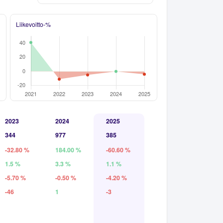
Liikevoitto-%
2023
2024
2025
344
977
385
-32.80 %
184.00 %
-60.60 %
1.5 %
3.3 %
1.1 %
-5.70 %
-0.50 %
-4.20 %
-46
1
-3