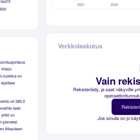
ult.fi
500
Verkkolaskutus
oimitusjohtana
 Yhtiön
OL-luokitus on
Vain rekis
sijaitsee
Rekisteröidy, ja saat näkyville y
operaattoritunnuk
aihto oli 385,0
Rekister
evaihto laski
 yhtiö on
Jos sinulla on jo käy
in pieneksi.
en tilikauteen