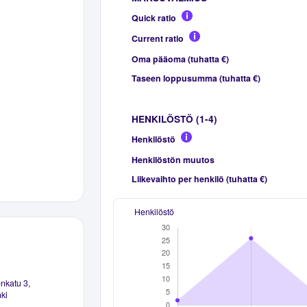
Quick ratio
Current ratio
Oma pääoma (tuhatta €)
Taseen loppusumma (tuhatta €)
HENKILÖSTÖ (1-4)
Henkilöstö
Henkilöstön muutos
Liikevaihto per henkilö (tuhatta €)
Henkilöstö
katu 3,
ki