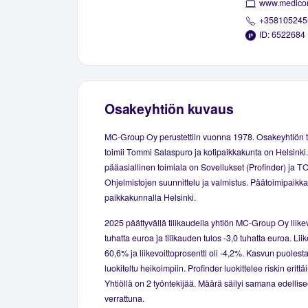
www.medicons
+358105245
ID: 6522684
Osakeyhtiön kuvaus
MC-Group Oy perustettiin vuonna 1978. Osakeyhtiön t
toimii Tommi Salaspuro ja kotipaikkakunta on Helsinki.
pääasiallinen toimiala on Sovellukset (Profinder) ja T
Ohjelmistojen suunnittelu ja valmistus. Päätoimipaikka 
paikkakunnalla Helsinki.
2025 päättyvällä tilikaudella yhtiön MC-Group Oy liikev
tuhatta euroa ja tilikauden tulos -3,0 tuhatta euroa. Liik
60,6% ja liikevoittoprosentti oli -4,2%. Kasvun puolesta
luokiteltu heikoimpiin. Profinder luokittelee riskin erittä
Yhtiöllä on 2 työntekijää. Määrä säilyi samana edellise
verrattuna.