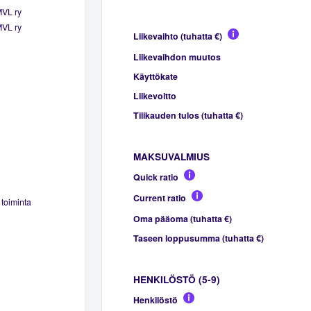
MVL ry
MVL ry
Liikevaihto (tuhatta €)
Liikevaihdon muutos
Käyttökate
Liikevoitto
Tilikauden tulos (tuhatta €)
MAKSUVALMIUS
Quick ratio
Current ratio
toiminta
Oma pääoma (tuhatta €)
Taseen loppusumma (tuhatta €)
HENKILÖSTÖ (5-9)
Henkilöstö