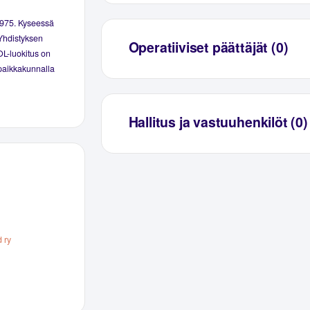
1975. Kyseessä
 Yhdistyksen
Operatiiviset päättäjät (0)
OL-luokitus on
 paikkakunnalla
Hallitus ja vastuuhenkilöt (0)
d ry