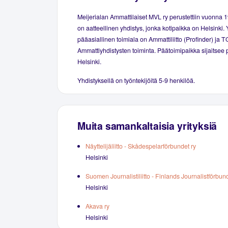
Meijerialan Ammattilaiset MVL ry perustettiin vuonna 
on aatteellinen yhdistys, jonka kotipaikka on Helsinki.
pääasiallinen toimiala on Ammattiliitto (Profinder) ja T
Ammattiyhdistysten toiminta. Päätoimipaikka sijaitsee
Helsinki.
Yhdistyksellä on työntekijöitä 5-9 henkilöä.
Muita samankaltaisia yrityksiä
Näyttelijäliitto - Skådespelarförbundet ry
Helsinki
Suomen Journalistiliitto - Finlands Journalistförbun
Helsinki
Akava ry
Helsinki