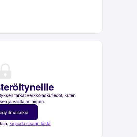
teröityneille
rityksen tarkat verkkolaskutiedot, kuten
sen ja välittäjän nimen.
öidy ilmaiseksi
ttäjä,
kirjaudu sisään tästä
.