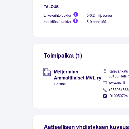
TALOUS
Liikevaihtoluokka
0-0.2 milj. euroa
Henkilöstöluokka
5-9 henkilöä
Toimipaikat (1)
Meijerialan
Kalevankatu 
00180 Helsin
Ammattilaiset MVL ry
www.mvl.fi
Helsinki
+358961566
ID: 0050724
Aatteellisen yhdistyksen kuvaus