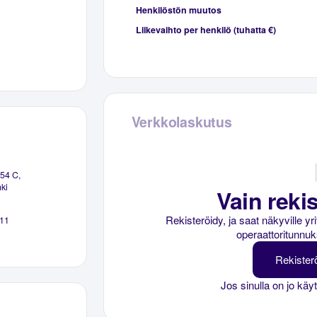
Henkilöstön muutos
Liikevaihto per henkilö (tuhatta €)
Verkkolaskutus
54 C,
ki
Vain rekis
Rekisteröidy, ja saat näkyville y
11
operaattoritunnuk
Rekister
Jos sinulla on jo käy