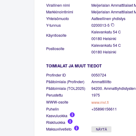
Virallinen nimi
Meijerialan Ammattilaiset 
Markkinointinimi
Meijerialan Ammattilaiset 
Yhteisömuoto
Aatteellinen yhdistys
Y-tunnus
0200013-5
Kalevankatu 54 C
Käyntiosoite
00180 Helsinki
Kalevankatu 54 C
Postiosoite
00180 Helsinki
TOIMIALAT JA MUUT TIEDOT
Profinder ID
0050724
Päätoimiala (Profinder)
Ammattiliitto
Päätoimiala (TOL2025)
94200. Ammattiyhdistysten 
Perustettu
1975
WWW-osoite
www.mvl.fi
Puhelin
+35896156611
Kasvuluokka
Riskiluokka
Maksuviivetieto
NÄYTÄ