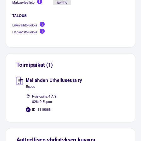
Maksuviivetieto
NÄYTÄ
TALOUS
Liikevaihtoluokka
Henkilöstöluokka
Toimipaikat (1)
Meilahden Urheiluseura ry
Espoo
Puistopiha 4 A 9,
02610 Espoo
ID: 1119068
Aatteellisen yhdistyksen kuvaus