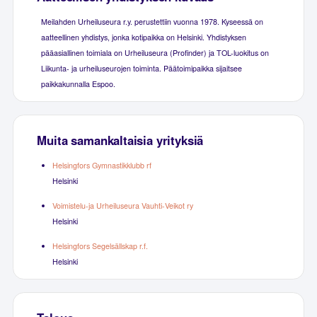
Meilahden Urheiluseura r.y. perustettiin vuonna 1978. Kyseessä on
aatteellinen yhdistys, jonka kotipaikka on Helsinki. Yhdistyksen
pääasiallinen toimiala on Urheiluseura (Profinder) ja TOL-luokitus on
Liikunta- ja urheiluseurojen toiminta. Päätoimipaikka sijaitsee
paikkakunnalla Espoo.
Muita samankaltaisia yrityksiä
Helsingfors Gymnastikklubb rf
Helsinki
Voimistelu-ja Urheiluseura Vauhti-Veikot ry
Helsinki
Helsingfors Segelsällskap r.f.
Helsinki