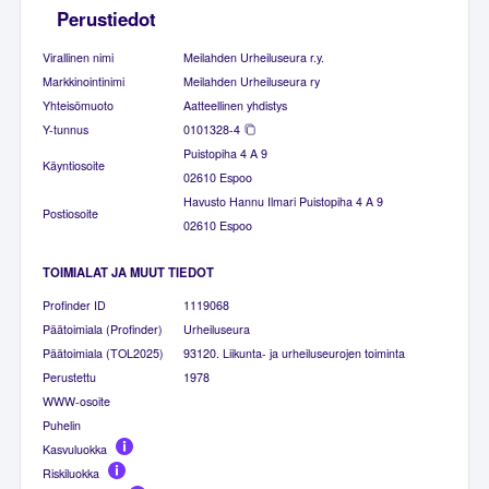
Perustiedot
Virallinen nimi
Meilahden Urheiluseura r.y.
Markkinointinimi
Meilahden Urheiluseura ry
Yhteisömuoto
Aatteellinen yhdistys
Y-tunnus
0101328-4
Puistopiha 4 A 9
Käyntiosoite
02610 Espoo
Havusto Hannu Ilmari Puistopiha 4 A 9
Postiosoite
02610 Espoo
TOIMIALAT JA MUUT TIEDOT
Profinder ID
1119068
Päätoimiala (Profinder)
Urheiluseura
Päätoimiala (TOL2025)
93120. Liikunta- ja urheiluseurojen toiminta
Perustettu
1978
WWW-osoite
Puhelin
Kasvuluokka
Riskiluokka