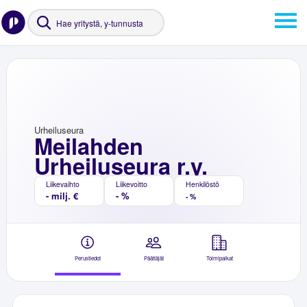
Urheiluseura
Meilahden
Urheiluseura r.y.
Liikevaihto
Liikevoitto
Henkilöstö
- milj. €
- %
- %
Perustiedot
Päättäjät
Toimipaikat