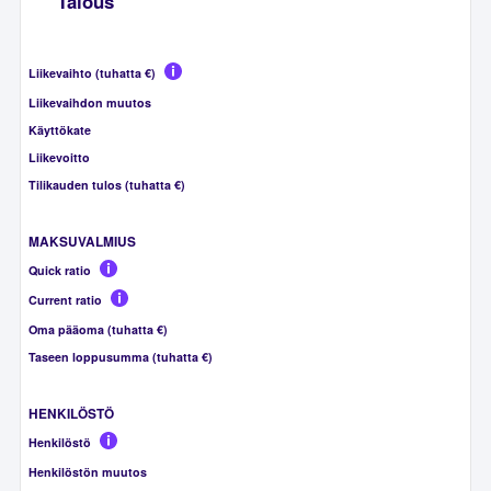
Talous
Liikevaihto (tuhatta €)
Liikevaihdon muutos
Käyttökate
Liikevoitto
Tilikauden tulos (tuhatta €)
MAKSUVALMIUS
Quick ratio
Current ratio
Oma pääoma (tuhatta €)
Taseen loppusumma (tuhatta €)
HENKILÖSTÖ
Henkilöstö
Henkilöstön muutos