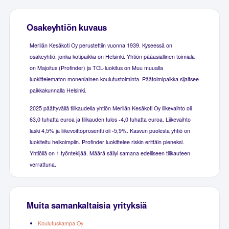
Osakeyhtiön kuvaus
Merilän Kesäkoti Oy perustettiin vuonna 1939. Kyseessä on
osakeyhtiö, jonka kotipaikka on Helsinki. Yhtiön pääasiallinen toimiala
on Majoitus (Profinder) ja TOL-luokitus on Muu muualla
luokittelematon monenlainen koulutustoiminta. Päätoimipaikka sijaitsee
paikkakunnalla Helsinki.
2025 päättyvällä tilikaudella yhtiön Merilän Kesäkoti Oy liikevaihto oli
63,0 tuhatta euroa ja tilikauden tulos -4,0 tuhatta euroa. Liikevaihto
laski 4,5% ja liikevoittoprosentti oli -5,9%. Kasvun puolesta yhtiö on
luokiteltu heikoimpiin. Profinder luokittelee riskin erittäin pieneksi.
Yhtiöllä on 1 työntekijää. Määrä säilyi samana edelliseen tilikauteen
verrattuna.
Muita samankaltaisia yrityksiä
Koulutuskampa Oy