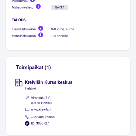
Riskiluokka
1
Maksuviivetieto
NÄYTÄ
TALOUS
Liikevaihtoluokka
0-0.2 milj. euroa
Henkilöstöluokka
1-4 henkilöä
Toimipaikat (1)
Kreivilän Kurssikeskus
Helsinki
Vironkatu 7 C,
00170 Helsinki
www.kreivila.fi
+358405039545
ID: 3086727