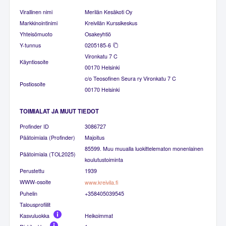
Virallinen nimi
Merilän Kesäkoti Oy
Markkinointinimi
Kreivilän Kurssikeskus
Yhteisömuoto
Osakeyhtiö
Y-tunnus
0205185-6
Vironkatu 7 C
Käyntiosoite
00170 Helsinki
c/o Teosofinen Seura ry Vironkatu 7 C
Postiosoite
00170 Helsinki
TOIMIALAT JA MUUT TIEDOT
Profinder ID
3086727
Päätoimiala (Profinder)
Majoitus
85599. Muu muualla luokittelematon monenlainen
Päätoimiala (TOL2025)
koulutustoiminta
Perustettu
1939
WWW-osoite
www.kreivila.fi
Puhelin
+358405039545
Talousprofiilit
Kasvuluokka
Heikoimmat