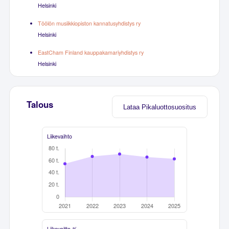
Helsinki
Töölön musiikkiopiston kannatusyhdistys ry
Helsinki
EastCham Finland kauppakamariyhdistys ry
Helsinki
Talous
Lataa Pikaluottosuositus
Liikevaihto
Liikevoitto-%