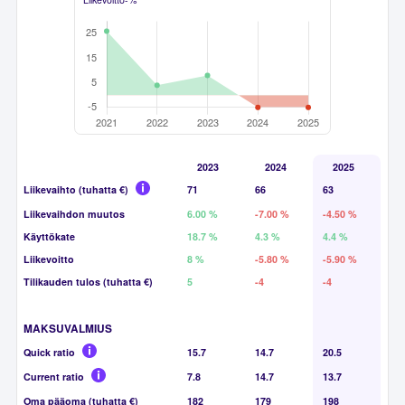
2023
2024
2025
Liikevaihto (tuhatta €)
71
66
63
Liikevaihdon muutos
6.00 %
-7.00 %
-4.50 %
Käyttökate
18.7 %
4.3 %
4.4 %
Liikevoitto
8 %
-5.80 %
-5.90 %
Tilikauden tulos (tuhatta €)
5
-4
-4
MAKSUVALMIUS
Quick ratio
15.7
14.7
20.5
Current ratio
7.8
14.7
13.7
Oma pääoma (tuhatta €)
182
179
198