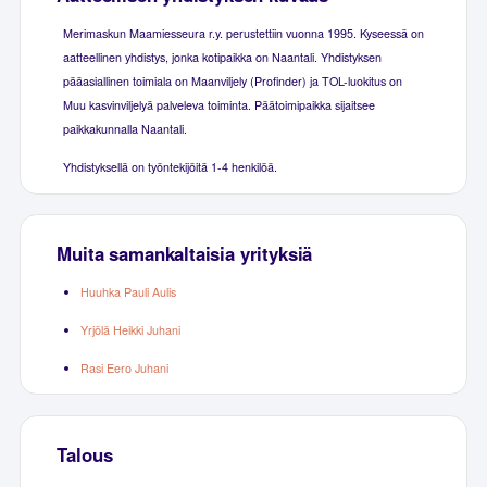
Merimaskun Maamiesseura r.y. perustettiin vuonna 1995. Kyseessä on
aatteellinen yhdistys, jonka kotipaikka on Naantali. Yhdistyksen
pääasiallinen toimiala on Maanviljely (Profinder) ja TOL-luokitus on
Muu kasvinviljelyä palveleva toiminta. Päätoimipaikka sijaitsee
paikkakunnalla Naantali.
Yhdistyksellä on työntekijöitä 1-4 henkilöä.
Muita samankaltaisia yrityksiä
Huuhka Pauli Aulis
Yrjölä Heikki Juhani
Rasi Eero Juhani
Talous