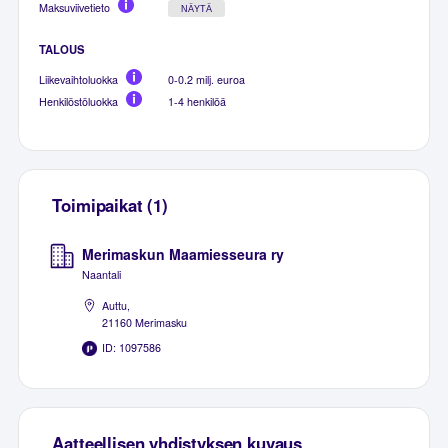
Maksuviivetieto
NÄYTÄ
TALOUS
Liikevaihtoluokka
0-0.2 milj. euroa
Henkilöstöluokka
1-4 henkilöä
Toimipaikat (1)
Merimaskun Maamiesseura ry
Naantali
Auttu,
21160 Merimasku
ID: 1097586
Aatteellisen yhdistyksen kuvaus