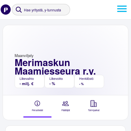
Maanviljely
Merimaskun
Maamiesseura r.y.
Liikevaihto
Liikevoitto
Henkilöstö
- milj. €
- %
- %
Perustiedot
Päättäjät
Toimipaikat