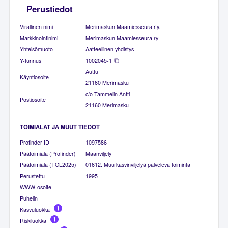
Perustiedot
Virallinen nimi
Merimaskun Maamiesseura r.y.
Markkinointinimi
Merimaskun Maamiesseura ry
Yhteisömuoto
Aatteellinen yhdistys
Y-tunnus
1002045-1
Auttu
Käyntiosoite
21160 Merimasku
c/o Tammelin Antti
Postiosoite
21160 Merimasku
TOIMIALAT JA MUUT TIEDOT
Profinder ID
1097586
Päätoimiala (Profinder)
Maanviljely
Päätoimiala (TOL2025)
01612. Muu kasvinviljelyä palveleva toiminta
Perustettu
1995
WWW-osoite
Puhelin
Kasvuluokka
Riskiluokka