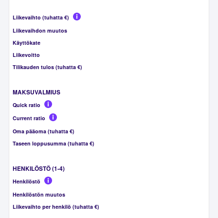
Liikevaihto (tuhatta €)
Liikevaihdon muutos
Käyttökate
Liikevoitto
Tilikauden tulos (tuhatta €)
MAKSUVALMIUS
Quick ratio
Current ratio
Oma pääoma (tuhatta €)
Taseen loppusumma (tuhatta €)
HENKILÖSTÖ (1-4)
Henkilöstö
Henkilöstön muutos
Liikevaihto per henkilö (tuhatta €)