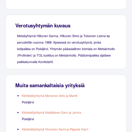
Verotusyhtymän kuvaus
Metsäyhtymä Hiltunen Sanna, Hiltunen Simo ja Toivonen Leena kp
perustettiin vuonna 1988. Kyseessä on verotusyhtymä, jonka
kotipaikka on Polvijärvi. Yhtymän pääasiallinen toimiala on Metsänhoito
(Profinder) ja TOL-luokitus on Metsänhoito. Päätoimipaikka sijaitsee
paikkakunnalla Kontiolahti.
Muita samankaltaisia yrityksiä
Kiinteistöyhtymä Mononen Arto ja Martti
Polvijärvi
Kiinteistöyhtymä Kekäläinen Eero ja Jorma
Polvijärvi
Kiinteistöyhtymä Hirvonen Sami ja Pippola Harri