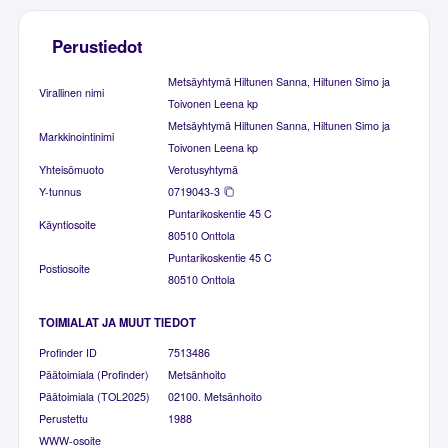
Perustiedot
Metsäyhtymä Hiltunen Sanna, Hiltunen Simo ja
Virallinen nimi
Toivonen Leena kp
Metsäyhtymä Hiltunen Sanna, Hiltunen Simo ja
Markkinointinimi
Toivonen Leena kp
Yhteisömuoto
Verotusyhtymä
Y-tunnus
0719043-3
Puntarikoskentie 45 C
Käyntiosoite
80510 Onttola
Puntarikoskentie 45 C
Postiosoite
80510 Onttola
TOIMIALAT JA MUUT TIEDOT
Profinder ID
7513486
Päätoimiala (Profinder)
Metsänhoito
Päätoimiala (TOL2025)
02100. Metsänhoito
Perustettu
1988
WWW-osoite