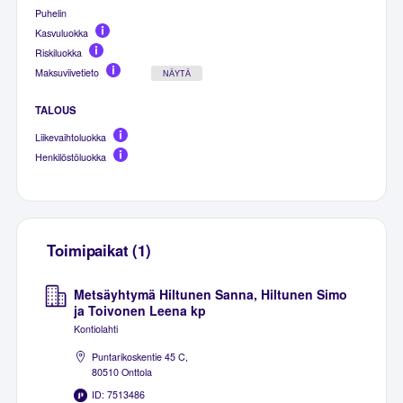
Puhelin
Kasvuluokka
Riskiluokka
Maksuviivetieto
NÄYTÄ
TALOUS
Liikevaihtoluokka
Henkilöstöluokka
Toimipaikat (1)
Metsäyhtymä Hiltunen Sanna, Hiltunen Simo
ja Toivonen Leena kp
Kontiolahti
Puntarikoskentie 45 C,
80510 Onttola
ID: 7513486