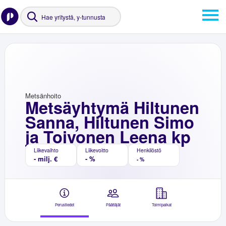
Metsänhoito
Metsäyhtymä Hiltunen
Sanna, Hiltunen Simo
ja Toivonen Leena kp
Liikevaihto
Liikevoitto
Henkilöstö
- milj. €
- %
- %
Perustiedot
Päättäjät
Toimipaikat