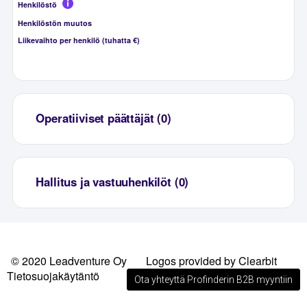
Henkilöstö
Henkilöstön muutos
Liikevaihto per henkilö (tuhatta €)
Operatiiviset päättäjät (0)
Hallitus ja vastuuhenkilöt (0)
© 2020 Leadventure Oy
Logos provided by Clearbit
Tietosuojakäytäntö
Ota yhteyttä Profinderin B2B myyntiin