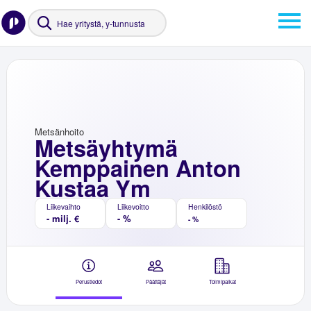
Metsänhoito
Metsäyhtymä
Kemppainen Anton
Kustaa Ym
Liikevaihto
Liikevoitto
Henkilöstö
- milj. €
- %
- %
Perustiedot
Päättäjät
Toimipaikat