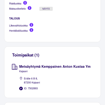
Riskiluokka
Maksuviivetieto
NÄYTÄ
TALOUS
Liikevaihtoluokka
Henkilöstöluokka
Toimipaikat (1)
Metsäyhtymä Kemppainen Anton Kustaa Ym
Kajaani
Erätie 6 B 8,
87200 Kajaani
ID: 7502893