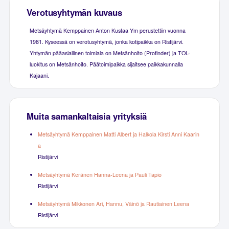
Verotusyhtymän kuvaus
Metsäyhtymä Kemppainen Anton Kustaa Ym perustettiin vuonna
1981. Kyseessä on verotusyhtymä, jonka kotipaikka on Ristijärvi.
Yhtymän pääasiallinen toimiala on Metsänhoito (Profinder) ja TOL-
luokitus on Metsänhoito. Päätoimipaikka sijaitsee paikkakunnalla
Kajaani.
Muita samankaltaisia yrityksiä
Metsäyhtymä Kemppainen Matti Albert ja Halkola Kirsti Anni Kaarin
a
Ristijärvi
Metsäyhtymä Keränen Hanna-Leena ja Pauli Tapio
Ristijärvi
Metsäyhtymä Mikkonen Ari, Hannu, Väinö ja Rautiainen Leena
Ristijärvi