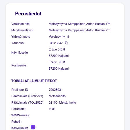
Perustiedot
Virallinen nimi
Metsäyhtymä Kemppainen Anton Kustaa Ym
Markkinointinimi
Metsäyhtymä Kemppainen Anton Kustaa Ym
Yhteisömuoto
Verotusyhtymä
Y-tunnus
0412384-1
Erätie 6 B 8
Käyntiosoite
87200 Kajaani
Erätie 6 B 8
Postiosoite
87200 Kajaani
TOIMIALAT JA MUUT TIEDOT
Profinder ID
7502893
Päätoimiala (Profinder)
Metsänhoito
Päätoimiala (TOL2025)
02100. Metsänhoito
Perustettu
1981
WWW-osoite
Puhelin
Kasvuluokka