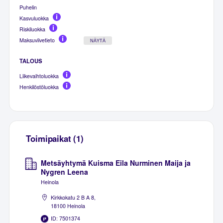
Puhelin
Kasvuluokka
Riskiluokka
Maksuviivetieto
NÄYTÄ
TALOUS
Liikevaihtoluokka
Henkilöstöluokka
Toimipaikat (1)
Metsäyhtymä Kuisma Eila Nurminen Maija ja
Nygren Leena
Heinola
Kirkkokatu 2 B A 8,
18100 Heinola
ID: 7501374