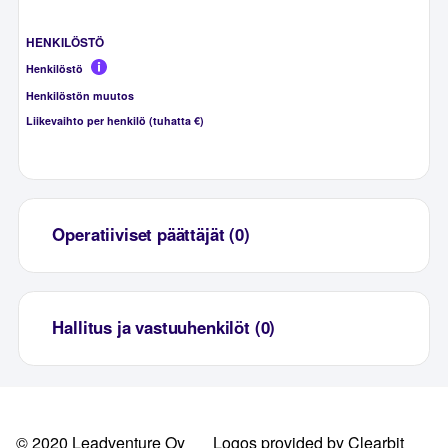
HENKILÖSTÖ
Henkilöstö
Henkilöstön muutos
Liikevaihto per henkilö (tuhatta €)
Operatiiviset päättäjät (0)
Hallitus ja vastuuhenkilöt (0)
© 2020 Leadventure Oy
Logos provided by Clearbit