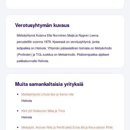
Verotusyhtymän kuvaus
Metsäyhtymä Kuisma Eila Nurminen Maija ja Nygren Leena
perustettiin vuonna 1979. Kyseessä on verotusyhtymä, jonka
kotipaikka on Heinola. Yhtymän pääasiallinen toimiala on Metsänhoito
(Profinder) ja TOL-luokitus on Metsänhoito. Päätoimipaikka sijaitsee
paikkakunnalla Heinola.
Muita samankaltaisia yrityksiä
Metsäyhtymä Lintula Ilpo ja Sares Ulla
Heinola
Kiint yht Kekkonen Mika ja Timo
Heinola
Metsäyht. Aronen Niilo ja Pentti sekä Erola Aili ja Keurulainen Pirkk