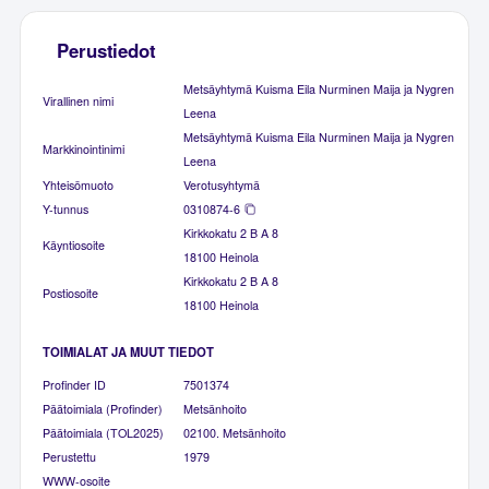
Perustiedot
Metsäyhtymä Kuisma Eila Nurminen Maija ja Nygren
Virallinen nimi
Leena
Metsäyhtymä Kuisma Eila Nurminen Maija ja Nygren
Markkinointinimi
Leena
Yhteisömuoto
Verotusyhtymä
Y-tunnus
0310874-6
Kirkkokatu 2 B A 8
Käyntiosoite
18100 Heinola
Kirkkokatu 2 B A 8
Postiosoite
18100 Heinola
TOIMIALAT JA MUUT TIEDOT
Profinder ID
7501374
Päätoimiala (Profinder)
Metsänhoito
Päätoimiala (TOL2025)
02100. Metsänhoito
Perustettu
1979
WWW-osoite