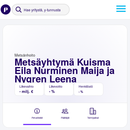
Metsänhoito
Metsäyhtymä Kuisma
Eila Nurminen Maija ja
Nygren Leena
Liikevaihto
Liikevoitto
Henkilöstö
- milj. €
- %
- %
Perustiedot
Päättäjät
Toimipaikat