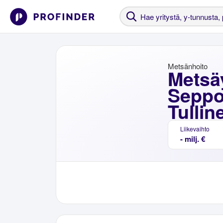
Metsänhoito
Metsä
Seppo
Tullin
Liikevaihto
- milj. €