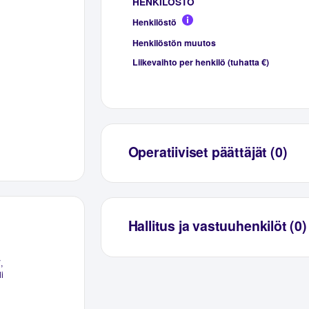
HENKILÖSTÖ
Henkilöstö
Henkilöstön muutos
Liikevaihto per henkilö (tuhatta €)
Operatiiviset päättäjät (0)
Hallitus ja vastuuhenkilöt (0)
,
i