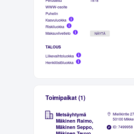
Perustettu
1978
WWW-osoite
Puhelin
Kasvuluokka
Riskiluokka
Maksuviivetieto
NÄYTÄ
TALOUS
Liikevaihtoluokka
Henkilöstöluokka
Toimipaikat (1)
Metsäyhtymä
Mielikintie 27
50100 Mikkel
Mäkinen Raimo,
Mäkinen Seppo,
ID: 7499958
Mäkinen Teuvo,