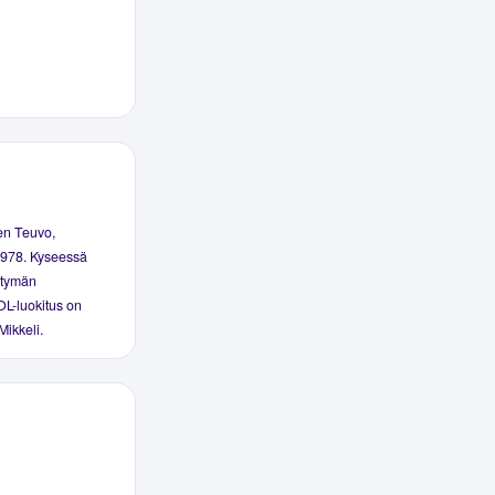
en Teuvo,
1978. Kyseessä
htymän
OL-luokitus on
Mikkeli.