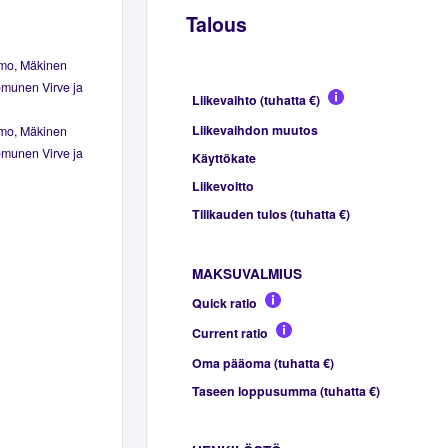
Talous
mo, Mäkinen
munen Virve ja
Liikevaihto (tuhatta €)
Liikevaihdon muutos
mo, Mäkinen
munen Virve ja
Käyttökate
Liikevoitto
Tilikauden tulos (tuhatta €)
MAKSUVALMIUS
Quick ratio
Current ratio
Oma pääoma (tuhatta €)
Taseen loppusumma (tuhatta €)