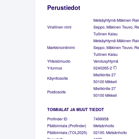
Perustiedot
Metsäyhtymä Mäkinen Rai
Virallinen nimi
Seppo, Mäkinen Teuvo, Re
Tullinen Kaisu
Metsäyhtymä Mäkinen Rai
Markkinointinimi
Seppo, Mäkinen Teuvo, Re
Tullinen Kaisu
Yhteisömuoto
Verotusyhtymä
Y-tunnus
0240265-2
Mielikintie 27
Käyntiosoite
50100 Mikkeli
Mielikintie 27
Postiosoite
50100 Mikkeli
TOIMIALAT JA MUUT TIEDOT
Profinder ID
7499958
Päätoimiala (Profinder)
Metsänhoito
Päätoimiala (TOL2025)
02100. Metsänhoito