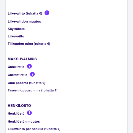
Liikevaihto (tuhatta €)
Liikevaihdon muutos
Käyttökate
Liikevoitto
Tilikauden tulos (tuhatta €)
MAKSUVALMIUS
Quick ratio
Current ratio
Oma pääoma (tuhatta €)
Taseen loppusumma (tuhatta €)
HENKILÖSTÖ
Henkilöstö
Henkilöstön muutos
Liikevaihto per henkilö (tuhatta €)