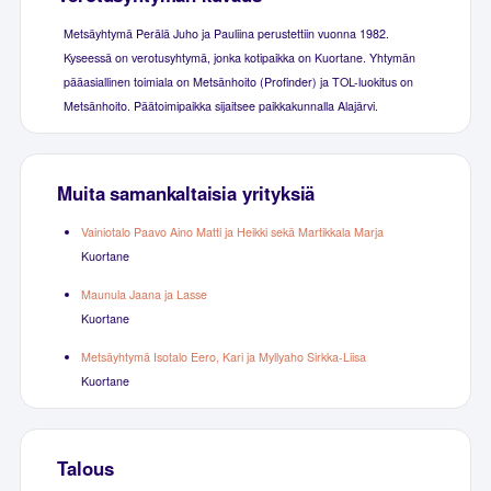
Metsäyhtymä Perälä Juho ja Pauliina perustettiin vuonna 1982.
Kyseessä on verotusyhtymä, jonka kotipaikka on Kuortane. Yhtymän
pääasiallinen toimiala on Metsänhoito (Profinder) ja TOL-luokitus on
Metsänhoito. Päätoimipaikka sijaitsee paikkakunnalla Alajärvi.
Muita samankaltaisia yrityksiä
Vainiotalo Paavo Aino Matti ja Heikki sekä Martikkala Marja
Kuortane
Maunula Jaana ja Lasse
Kuortane
Metsäyhtymä Isotalo Eero, Kari ja Myllyaho Sirkka-Liisa
Kuortane
Talous