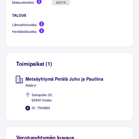
Maksuviivetieto
NÄYTÄ
TALOUS
Liikevaihtoluokka
Henkilöstöluokka
Toimipaikat (1)
Metsäyhtymä Perälä Juho ja Pauliina
Alajärvi
Sahapolku 20,
62940 Hoisko
ID: 7504864
Verotusyhtymän kuvaus