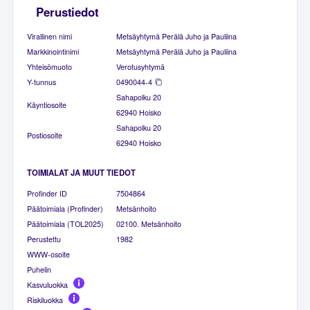
Perustiedot
Virallinen nimi
Metsäyhtymä Perälä Juho ja Pauliina
Markkinointinimi
Metsäyhtymä Perälä Juho ja Pauliina
Yhteisömuoto
Verotusyhtymä
Y-tunnus
0490044-4
Sahapolku 20
Käyntiosoite
62940 Hoisko
Sahapolku 20
Postiosoite
62940 Hoisko
TOIMIALAT JA MUUT TIEDOT
Profinder ID
7504864
Päätoimiala (Profinder)
Metsänhoito
Päätoimiala (TOL2025)
02100. Metsänhoito
Perustettu
1982
WWW-osoite
Puhelin
Kasvuluokka
Riskiluokka