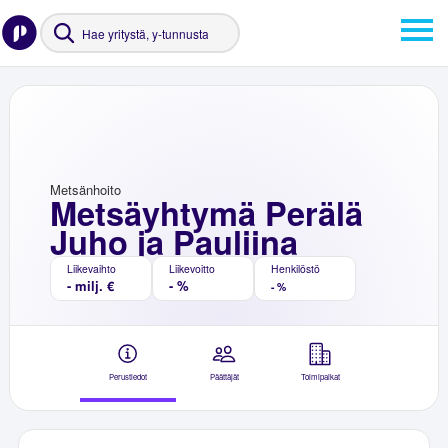
Metsänhoito
Metsäyhtymä Perälä
Juho ja Pauliina
Liikevaihto
Liikevoitto
Henkilöstö
- milj. €
- %
- %
Perustiedot
Päättäjät
Toimipaikat