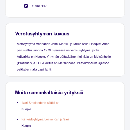
ID: 7500147
Verotusyhtymän kuvaus
Metsäyhtymä Väänänen Jenni Markku ja Mikko sekä Lindqvist Anne
perustettiin vuonna 1979. Kyseessä on verotusyhtymä, jonka
kotipaikka on Kuopio. Yhtymän pääasiallinen toimiala on Metsänhoito
(Profinder) ja TOL-luokitus on Metsänhoito. Päätoimipaikka sijaitsee
paikkakunnalla Lapinlahti.
Muita samankaltaisia yrityksiä
Iivari Smolanderin säätiö sr
Kuopio
Kiinteistöyhtymä Leimu Kari ja Sari
Kuopio