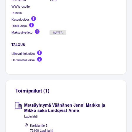
WWW-osoite
Puhelin
Kasvuluokka
Riskiluokka
Maksuviivetieto
NÄYTÄ
TALOUS
Liikevaihtoluokka
Henkilöstöluokka
Toimipaikat (1)
Metsäyhtymä Väänänen Jenni Markku ja
Mikko sekä Lindqvist Anne
Lapinlahti
Karjalantie 3,
73100 Lapinlahti