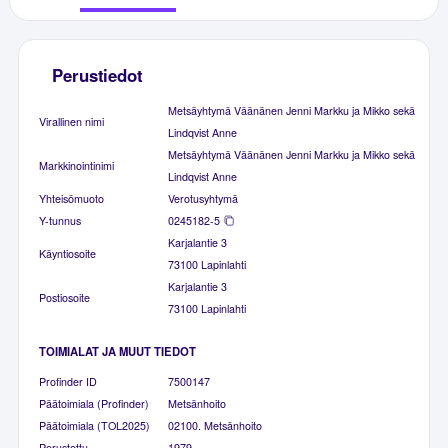
Perustiedot
Metsäyhtymä Väänänen Jenni Markku ja Mikko sekä
Virallinen nimi
Lindqvist Anne
Metsäyhtymä Väänänen Jenni Markku ja Mikko sekä
Markkinointinimi
Lindqvist Anne
Yhteisömuoto
Verotusyhtymä
Y-tunnus
0245182-5
Karjalantie 3
Käyntiosoite
73100 Lapinlahti
Karjalantie 3
Postiosoite
73100 Lapinlahti
TOIMIALAT JA MUUT TIEDOT
Profinder ID
7500147
Päätoimiala (Profinder)
Metsänhoito
Päätoimiala (TOL2025)
02100. Metsänhoito
Perustettu
1979