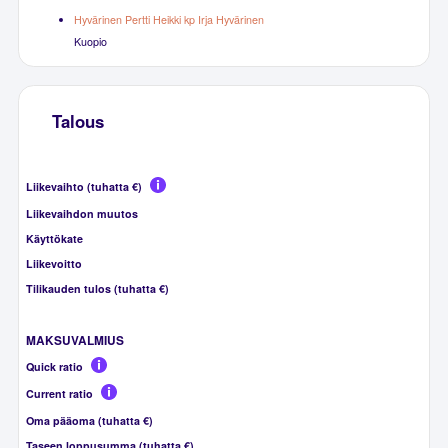
Hyvärinen Pertti Heikki kp Irja Hyvärinen
Kuopio
Talous
Liikevaihto (tuhatta €)
Liikevaihdon muutos
Käyttökate
Liikevoitto
Tilikauden tulos (tuhatta €)
MAKSUVALMIUS
Quick ratio
Current ratio
Oma pääoma (tuhatta €)
Taseen loppusumma (tuhatta €)