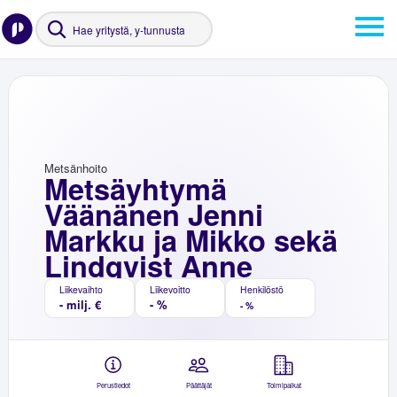
Metsänhoito
Metsäyhtymä
Väänänen Jenni
Markku ja Mikko sekä
Lindqvist Anne
Liikevaihto
Liikevoitto
Henkilöstö
- milj. €
- %
- %
Perustiedot
Päättäjät
Toimipaikat