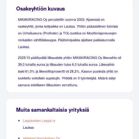
Osakeyhtiön kuvaus
MIKAKIRACING Oy perustettiin vuonna 2003. Kyseessä on
osakeyhtiö, jonka kotipaikka on Laukaa. Yhtiön pääasiallinen toimiala
on Urheiluseura (Profinder) ja TOL-luokitus on Moottoriajoneuvojen
renkaiden vähittäiskauppa. Päätoimipaikka sijaitsee paikkakunnalla
Laukaa.
2025/10 päättyvällä tilikaudella yhtiön MIKAKIRACING Oy liikevaihto oli
39,0 tuhatta euroa ja tilikauden tulos 6,0 tuhatta euroa. Liikevaihto
laski 61,0% ja liikevoittoprosentti oli 28,2%. Kasvun puolesta yhtiö on
luokiteltu voitollisiin supistujiin. Yhtiöllä on 0 työntekijää. Määrä säilyi
samana edelliseen tilikauteen verrattuna.
Muita samankaltaisia yrityksiä
Leppäveden Leppä ry
Laukaa
Veljekset Hannikainen Oy