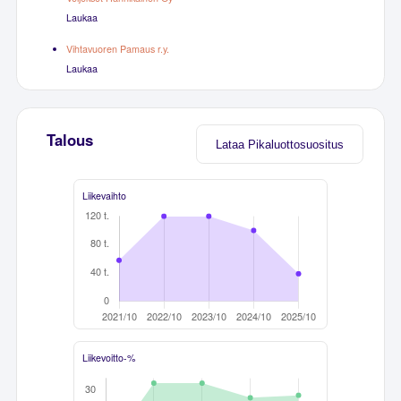
Laukaa
Vihtavuoren Pamaus r.y.
Laukaa
Talous
Lataa Pikaluottosuositus
Liikevaihto
Liikevoitto-%