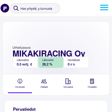
Urheiluseura
MIKAKIRACING Oy
Liikevaihto
Liikevoitto
Henkilöstö
0,0 milj. €
28,2 %
0
0 %
Perustiedot
Päättäjät
Toimipaikat
Tilinpäätös
Perustiedot