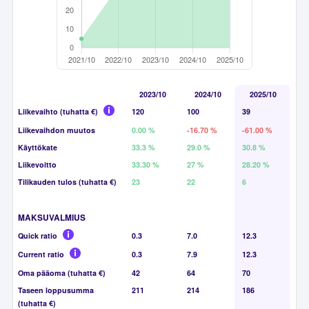
2023/10
2024/10
2025/10
Liikevaihto (tuhatta €)
120
100
39
Liikevaihdon muutos
0.00 %
-16.70 %
-61.00 %
Käyttökate
33.3 %
29.0 %
30.8 %
Liikevoitto
33.30 %
27 %
28.20 %
Tilikauden tulos (tuhatta €)
23
22
6
MAKSUVALMIUS
Quick ratio
0.3
7.0
12.3
Current ratio
0.3
7.9
12.3
Oma pääoma (tuhatta €)
42
64
70
Taseen loppusumma
211
214
186
(tuhatta €)