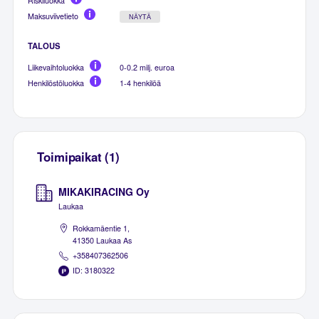
Riskiluokka
Maksuviivetieto
NÄYTÄ
TALOUS
Liikevaihtoluokka
0-0.2 milj. euroa
Henkilöstöluokka
1-4 henkilöä
Toimipaikat (1)
MIKAKIRACING Oy
Laukaa
Rokkamäentie 1,
41350 Laukaa As
+358407362506
ID: 3180322