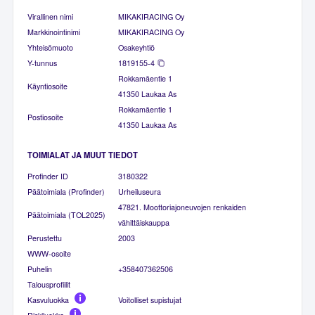
Virallinen nimi
MIKAKIRACING Oy
Markkinointinimi
MIKAKIRACING Oy
Yhteisömuoto
Osakeyhtiö
Y-tunnus
1819155-4
Rokkamäentie 1
Käyntiosoite
41350 Laukaa As
Rokkamäentie 1
Postiosoite
41350 Laukaa As
TOIMIALAT JA MUUT TIEDOT
Profinder ID
3180322
Päätoimiala (Profinder)
Urheiluseura
47821. Moottoriajoneuvojen renkaiden
Päätoimiala (TOL2025)
vähittäiskauppa
Perustettu
2003
WWW-osoite
Puhelin
+358407362506
Talousprofiilit
Kasvuluokka
Voitolliset supistujat