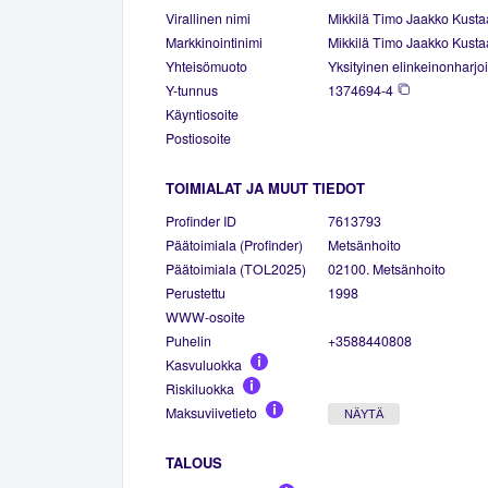
Virallinen nimi
Mikkilä Timo Jaakko Kusta
Markkinointinimi
Mikkilä Timo Jaakko Kusta
Yhteisömuoto
Yksityinen elinkeinonharjoi
Y-tunnus
1374694-4
Käyntiosoite
Postiosoite
TOIMIALAT JA MUUT TIEDOT
Profinder ID
7613793
Päätoimiala (Profinder)
Metsänhoito
Päätoimiala (TOL2025)
02100. Metsänhoito
Perustettu
1998
WWW-osoite
Puhelin
+3588440808
Kasvuluokka
Riskiluokka
Maksuviivetieto
NÄYTÄ
TALOUS