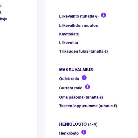
a
a
Liikevaihto (tuhatta €)
ttaja
Liikevaihdon muutos
Käyttökate
Liikevoitto
Tilikauden tulos (tuhatta €)
MAKSUVALMIUS
Quick ratio
Current ratio
Oma pääoma (tuhatta €)
Taseen loppusumma (tuhatta €)
HENKILÖSTÖ (1-4)
Henkilöstö