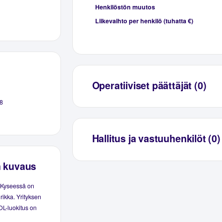
Henkilöstön muutos
Liikevaihto per henkilö (tuhatta €)
Operatiiviset päättäjät (0)
8
Hallitus ja vastuuhenkilöt (0)
n kuvaus
. Kyseessä on
rikka. Yrityksen
OL-luokitus on