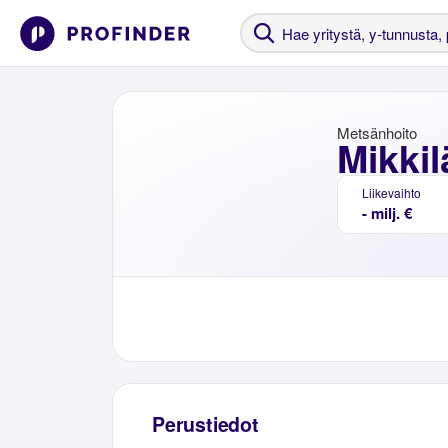
Metsänhoito
Mikki
Liikevaihto
- milj. €
Perustiedot