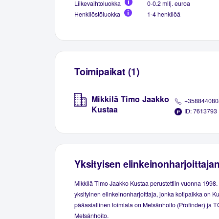
Liikevaihtoluokka
0-0.2 milj. euroa
Henkilöstöluokka
1-4 henkilöä
Toimipaikat (1)
Mikkilä Timo Jaakko
+358844080
Kustaa
ID: 7613793
Yksityisen elinkeinonharjoittaja
Mikkilä Timo Jaakko Kustaa perustettiin vuonna 1998
yksityinen elinkeinonharjoittaja, jonka kotipaikka on Ku
pääasiallinen toimiala on Metsänhoito (Profinder) ja T
Metsänhoito.