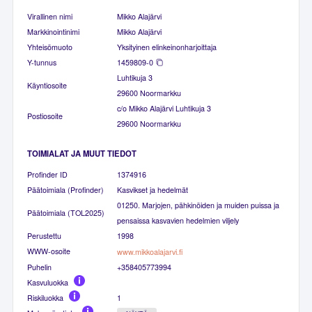
Virallinen nimi
Mikko Alajärvi
Markkinointinimi
Mikko Alajärvi
Yhteisömuoto
Yksityinen elinkeinonharjoittaja
Y-tunnus
1459809-0
Luhtikuja 3
Käyntiosoite
29600 Noormarkku
c/o Mikko Alajärvi Luhtikuja 3
Postiosoite
29600 Noormarkku
TOIMIALAT JA MUUT TIEDOT
Profinder ID
1374916
Päätoimiala (Profinder)
Kasvikset ja hedelmät
01250. Marjojen, pähkinöiden ja muiden puissa ja
Päätoimiala (TOL2025)
pensaissa kasvavien hedelmien viljely
Perustettu
1998
WWW-osoite
www.mikkoalajarvi.fi
Puhelin
+358405773994
Kasvuluokka
Riskiluokka
1