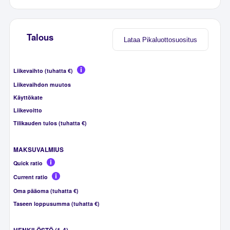
Talous
Lataa Pikaluottosuositus
Liikevaihto (tuhatta €)
Liikevaihdon muutos
Käyttökate
Liikevoitto
Tilikauden tulos (tuhatta €)
MAKSUVALMIUS
Quick ratio
Current ratio
Oma pääoma (tuhatta €)
Taseen loppusumma (tuhatta €)