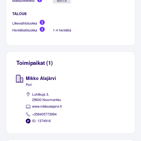
Maksuviivetieto
NÄYTÄ
TALOUS
Liikevaihtoluokka
Henkilöstöluokka
1-4 henkilöä
Toimipaikat (1)
Mikko Alajärvi
Pori
Luhtikuja 3,
29600 Noormarkku
www.mikkoalajarvi.fi
+358405773994
ID: 1374916