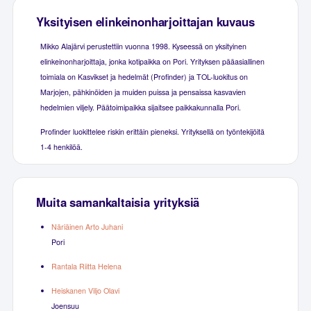
Yksityisen elinkeinonharjoittajan kuvaus
Mikko Alajärvi perustettiin vuonna 1998. Kyseessä on yksityinen
elinkeinonharjoittaja, jonka kotipaikka on Pori. Yrityksen pääasiallinen
toimiala on Kasvikset ja hedelmät (Profinder) ja TOL-luokitus on
Marjojen, pähkinöiden ja muiden puissa ja pensaissa kasvavien
hedelmien viljely. Päätoimipaikka sijaitsee paikkakunnalla Pori.
Profinder luokittelee riskin erittäin pieneksi. Yrityksellä on työntekijöitä
1-4 henkilöä.
Muita samankaltaisia yrityksiä
Näriäinen Arto Juhani
Pori
Rantala Riitta Helena
Heiskanen Viljo Olavi
Joensuu