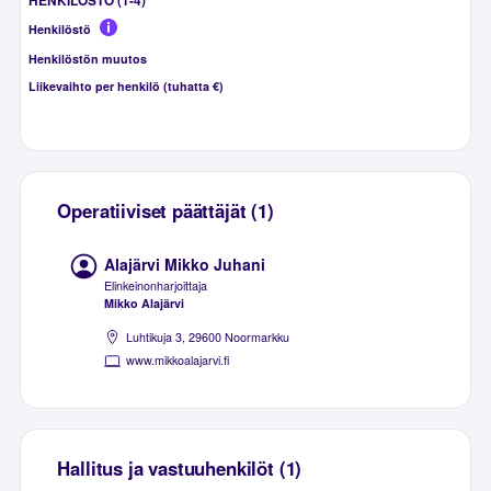
HENKILÖSTÖ (1-4)
Henkilöstö
Henkilöstön muutos
Liikevaihto per henkilö (tuhatta €)
Operatiiviset päättäjät (1)
Alajärvi Mikko Juhani
Elinkeinonharjoittaja
Mikko Alajärvi
Luhtikuja 3, 29600 Noormarkku
www.mikkoalajarvi.fi
Hallitus ja vastuuhenkilöt (1)