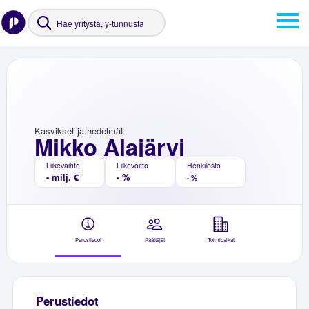
Kasvikset ja hedelmät
Mikko Alajärvi
Liikevaihto
Liikevoitto
Henkilöstö
- milj. €
- %
- %
Perustiedot
Päättäjät
Toimipaikat
Perustiedot