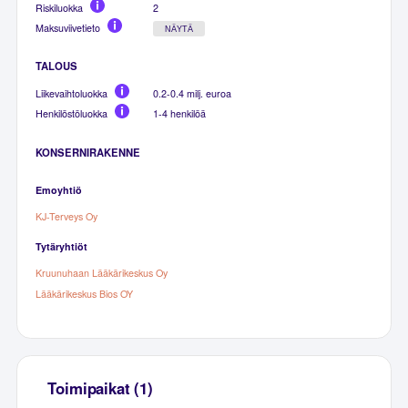
Riskiluokka
2
Maksuviivetieto
NÄYTÄ
TALOUS
Liikevaihtoluokka
0.2-0.4 milj. euroa
Henkilöstöluokka
1-4 henkilöä
KONSERNIRAKENNE
Emoyhtiö
KJ-Terveys Oy
Tytäryhtiöt
Kruunuhaan Lääkärikeskus Oy
Lääkärikeskus Bios OY
Toimipaikat (1)