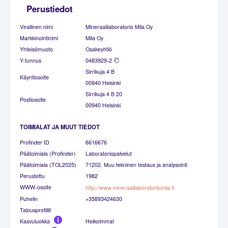
Perustiedot
Virallinen nimi
Mineraalilaboratorio Mila Oy
Markkinointinimi
Mila Oy
Yhteisömuoto
Osakeyhtiö
Y-tunnus
0483929-2
Sirrikuja 4 B
Käyntiosoite
00940 Helsinki
Sirrikuja 4 B 20
Postiosoite
00940 Helsinki
TOIMIALAT JA MUUT TIEDOT
Profinder ID
6616676
Päätoimiala (Profinder)
Laboratoriopalvelut
Päätoimiala (TOL2025)
71202. Muu tekninen testaus ja analysointi
Perustettu
1982
WWW-osoite
http://www.mineraalilaboratoriomila.fi
Puhelin
+35893424630
Talousprofiilit
Kasvuluokka
Heikoimmat