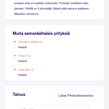
puolesta yhtiö on luokiteltu heikoimpiin. Profinder luokittelee riskin
pieneksi. Yhtiöllä on 5 työntekijää. Määrä säilyi samana edelliseen
tilikauteen verrattuna.
Muita samankaltaisia yrityksiä
Liftinstituut Nordic Oy
Helsinki
Finabe Oy
Helsinki
Labquality Oy
Helsinki
Talous
Lataa Pikaluottosuositus