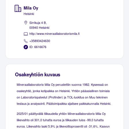
Mila Oy
Helsinki
Sirrikuja 4 B,
00940 Helsinki
http://www.mineraalilaboratoriomila.fi
+35893424630
ID: 6616676
Osakeyhtiön kuvaus
Mineraalilaboratorio Mila Oy perustettiin vuonna 1982. Kyseessä on
osakeyhtiö, jonka kotipaikka on Helsinki. Yhtiön pääasiallinen toimiala
on Laboratoriopalvelut (Profinder) ja TOL-luokitus on Muu tekninen
testaus ja analysointi. Päätoimipaikka sijaitsee paikkakunnalla Helsinki.
2025/01 päättyvällä tilikaudella yhtiön Mineraalilaboratorio Mila Oy
liikevaihto oli 301,0 tuhatta euroa ja tilikauden tulos -99,0 tuhatta
euroa. Liikevaihto laski 5,9% ja liikevoittoprosentti oli -31,6%. Kasvun