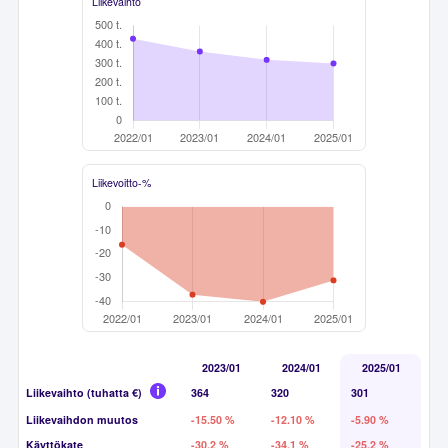
Liikevaihto
Liikevoitto-%
2023/01
2024/01
2025/01
Liikevaihto (tuhatta €)
364
320
301
Liikevaihdon muutos
-15.50 %
-12.10 %
-5.90 %
Käyttökate
-30.2 %
-34.1 %
-25.2 %