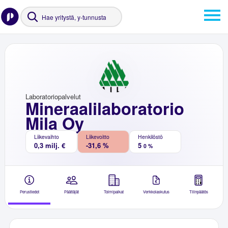
Laboratoriopalvelut
Mineraalilaboratorio
Mila Oy
Liikevaihto
Liikevoitto
Henkilöstö
0,3 milj. €
-31,6 %
5
0 %
Perustiedot
Päättäjät
Toimipaikat
Verkkolaskutus
Tilinpäätös