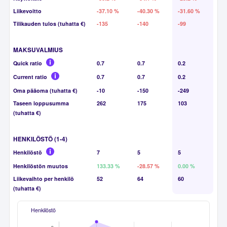
Liikevoitto
-37.10 %
-40.30 %
-31.60 %
Tilikauden tulos (tuhatta €)
-135
-140
-99
MAKSUVALMIUS
Quick ratio
0.7
0.7
0.2
Current ratio
0.7
0.7
0.2
Oma pääoma (tuhatta €)
-10
-150
-249
Taseen loppusumma
262
175
103
(tuhatta €)
HENKILÖSTÖ (1-4)
Henkilöstö
7
5
5
Henkilöstön muutos
133.33 %
-28.57 %
0.00 %
Liikevaihto per henkilö
52
64
60
(tuhatta €)
Henkilöstö