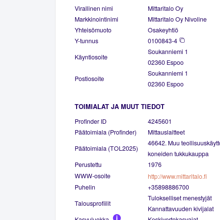
Virallinen nimi
Mittaritalo Oy
Markkinointinimi
Mittaritalo Oy Nivoline
Yhteisömuoto
Osakeyhtiö
Y-tunnus
0100843-4
Soukanniemi 1
Käyntiosoite
02360 Espoo
Soukanniemi 1
Postiosoite
02360 Espoo
TOIMIALAT JA MUUT TIEDOT
Profinder ID
4245601
Päätoimiala (Profinder)
Mittauslaitteet
46642. Muu teollisuuskäyttö
Päätoimiala (TOL2025)
koneiden tukkukauppa
Perustettu
1976
WWW-osoite
http://www.mittaritalo.fi
Puhelin
+35898886700
Tulokselliset menestyjät
Talousprofiilit
Kannattavuuden kivijalat
Kasvuluokka
Keskivertokasvajat