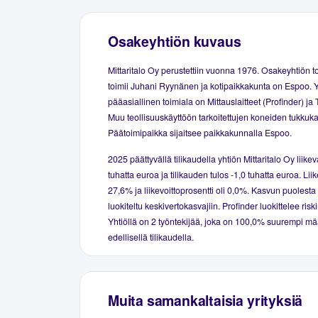
Osakeyhtiön kuvaus
Mittaritalo Oy perustettiin vuonna 1976. Osakeyhtiön t
toimii Juhani Ryynänen ja kotipaikkakunta on Espoo. 
pääasiallinen toimiala on Mittauslaitteet (Profinder) ja
Muu teollisuuskäyttöön tarkoitettujen koneiden tukkuk
Päätoimipaikka sijaitsee paikkakunnalla Espoo.
2025 päättyvällä tilikaudella yhtiön Mittaritalo Oy liikev
tuhatta euroa ja tilikauden tulos -1,0 tuhatta euroa. Lii
27,6% ja liikevoittoprosentti oli 0,0%. Kasvun puolesta
luokiteltu keskivertokasvajiin. Profinder luokittelee risk
Yhtiöllä on 2 työntekijää, joka on 100,0% suurempi mä
edellisellä tilikaudella.
Muita samankaltaisia yrityksiä