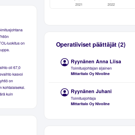
oimitusjohtana
Yhtiön
Operatiiviset päättäjät (2)
 TOL-luokitus on
auppa.
Ryynänen Anna Liisa
aihto oli 67,0
Toimitusjohtajan sijainen
Mittaritalo Oy Nivoline
kevaihto kasvoi
 yhtiö on
in kohtalaiseksi.
Ryynänen Juhani
ärä kuin
Toimitusjohtaja
Mittaritalo Oy Nivoline