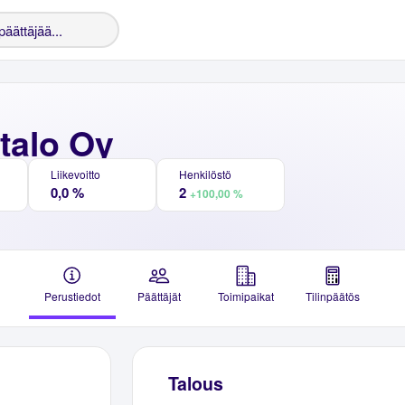
italo Oy
Liikevoitto
Henkilöstö
0,0 %
2
+100,00 %
Perustiedot
Päättäjät
Toimipaikat
Tilinpäätös
Talous