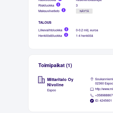
Riskiluokka
3
Maksuviivetieto
NÄYTÄ
TALOUS
Liikevaihtoluokka
0-0.2 milj. euroa
Henkilöstöluokka
1-4 henkilöä
Toimipaikat (1)
Mittaritalo Oy
Soukanniemi
02360 Espo
Nivoline
http://www.mit
Espoo
+358988867
ID: 4245601