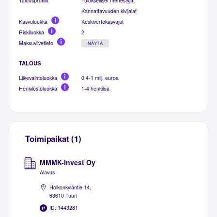
Talousprofiilit
Tulokselliset menestyjät
Kannattavuuden kivijalat
Kasvuluokka
Keskivertokasvajat
Riskiluokka
2
Maksuviivetieto
NÄYTÄ
TALOUS
Liikevaihtoluokka
0.4-1 milj. euroa
Henkilöstöluokka
1-4 henkilöä
Toimipaikat (1)
MMMK-Invest Oy
Alavus
Holkonkyläntie 14,
63610 Tuuri
ID: 1443281