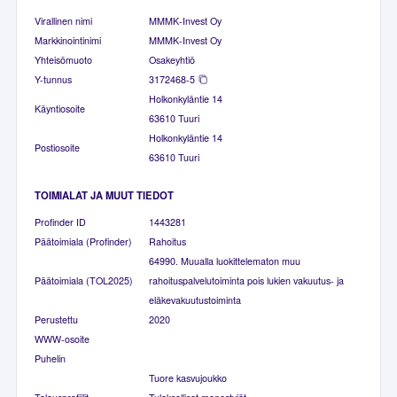
Virallinen nimi
MMMK-Invest Oy
Markkinointinimi
MMMK-Invest Oy
Yhteisömuoto
Osakeyhtiö
Y-tunnus
3172468-5
Holkonkyläntie 14
Käyntiosoite
63610 Tuuri
Holkonkyläntie 14
Postiosoite
63610 Tuuri
TOIMIALAT JA MUUT TIEDOT
Profinder ID
1443281
Päätoimiala (Profinder)
Rahoitus
64990. Muualla luokittelematon muu
Päätoimiala (TOL2025)
rahoituspalvelutoiminta pois lukien vakuutus- ja
eläkevakuutustoiminta
Perustettu
2020
WWW-osoite
Puhelin
Tuore kasvujoukko