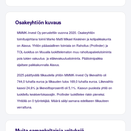
Osakeyhtiön kuvaus
MMMK-Invest Oy perustettiin vuonna 2020. Osakeyhtiön
toimitusjohtana toimii Marko Matti Mikael Keskinen ja kotipaikkakunta
on Alavus. Yhtiön pääasiallinen toimiala on Rahoitus (Profinder) ja
TOL-luokitus on Muualla luokittelematon muu rahoituspalvelutoiminta
pois lukien vakuutus- ja eläkevakuutustoiminta. Päätoimipaikka
sijaitsee paikkakunnalla Alavus.
2025 päättyvällä tilikaudella yhtiön MMMK-Invest Oy liikevaihto oli
744,0 tuhatta euroa ja tilikauden tulos 169,0 tuhatta euroa. Liikevaihto
kasvoi 24,6% ja liikevoittoprosentti oli 5,1%. Kasvun puolesta yhtiö on
luokiteltu keskivertokasvajiin. Profinder luokittelee riskin pieneksi.
Yhtiöllä on 0 työntekijää. Määrä säilyi samana edelliseen tilikauteen
verrattuna.
Muita samankaltaisia yrityksiä