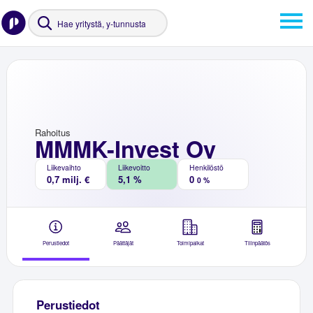
Rahoitus
MMMK-Invest Oy
Liikevaihto
Liikevoitto
Henkilöstö
0,7 milj. €
5,1 %
0
0 %
Perustiedot
Päättäjät
Toimipaikat
Tilinpäätös
Perustiedot