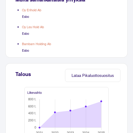
Oy Erihold Ab
Esbo
Oy Les Hold Ab
Esbo
Bambam Holding Ab
Esbo
Talous
Lataa Pikaluottosuositus
Liikevaihto