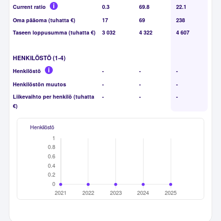
Current ratio
0.3
69.8
22.1
Oma pääoma (tuhatta €)
17
69
238
Taseen loppusumma (tuhatta €)
3 032
4 322
4 607
HENKILÖSTÖ (1-4)
Henkilöstö
-
-
-
Henkilöstön muutos
-
-
-
Liikevaihto per henkilö (tuhatta
-
-
-
€)
Henkilöstö