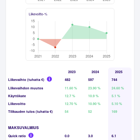
Liikevoitto-%
2023
2024
2025
Liikevaihto (tuhatta €)
482
597
744
Liikevaihdon muutos
11.60 %
23.90 %
24.60 %
Käyttökate
12.7 %
10.9 %
5.1 %
Liikevoitto
12.70 %
10.90 %
5.10 %
Tilikauden tulos (tuhatta €)
54
52
169
MAKSUVALMIUS
Quick ratio
0.0
3.0
6.1