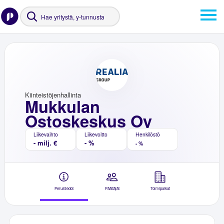
Kiinteistöjenhallinta
Mukkulan
Ostoskeskus Oy
Liikevaihto
Liikevoitto
Henkilöstö
- milj. €
- %
- %
Perustiedot
Päättäjät
Toimipaikat