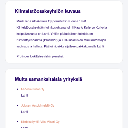
Kiinteistöosakeyhtiön kuvaus
Mukkulan Ostoskeskus Oy perustettiin vuonna 1978.
Kiinteistöosakeyhtiön toimitusjohtana toimii Kaarlo Kullervo Kurko ja
kotipaikkakunta on Lahti. Yhtiön pääasiallinen toimiala on
Kiinteistöjenhallinta (Profinder) ja TOL-luokitus on Muu kiinteistöjen
vuokraus ja hallinta. Päätoimipaikka sijaitsee paikkakunnalla Lahti.
Profinder luokittelee riskin pieneksi.
Muita samankaltaisia yrityksiä
MP-Kiinteistöt Oy
Lahti
Jokisen Autokiinteistö Oy
Lahti
Kiinteistöyhtiö Villa-Viisari Oy
Lahti