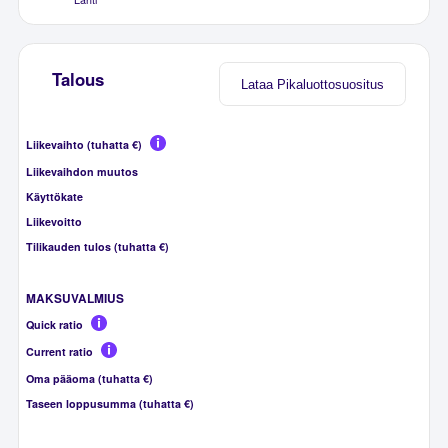
Talous
Lataa Pikaluottosuositus
Liikevaihto (tuhatta €)
Liikevaihdon muutos
Käyttökate
Liikevoitto
Tilikauden tulos (tuhatta €)
MAKSUVALMIUS
Quick ratio
Current ratio
Oma pääoma (tuhatta €)
Taseen loppusumma (tuhatta €)