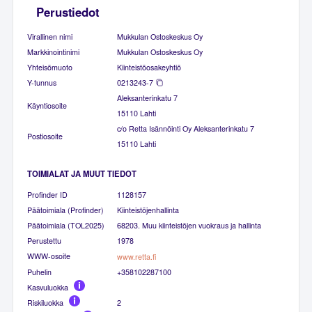
Perustiedot
Virallinen nimi
Mukkulan Ostoskeskus Oy
Markkinointinimi
Mukkulan Ostoskeskus Oy
Yhteisömuoto
Kiinteistöosakeyhtiö
Y-tunnus
0213243-7
Aleksanterinkatu 7
Käyntiosoite
15110 Lahti
c/o Retta Isännöinti Oy Aleksanterinkatu 7
Postiosoite
15110 Lahti
TOIMIALAT JA MUUT TIEDOT
Profinder ID
1128157
Päätoimiala (Profinder)
Kiinteistöjenhallinta
Päätoimiala (TOL2025)
68203. Muu kiinteistöjen vuokraus ja hallinta
Perustettu
1978
WWW-osoite
www.retta.fi
Puhelin
+358102287100
Kasvuluokka
Riskiluokka
2