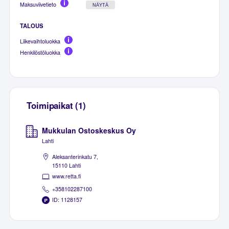
Maksuviivetieto
NÄYTÄ
TALOUS
Liikevaihtoluokka
Henkilöstöluokka
Toimipaikat (1)
Mukkulan Ostoskeskus Oy
Lahti
Aleksanterinkatu 7,
15110 Lahti
www.retta.fi
+358102287100
ID: 1128157