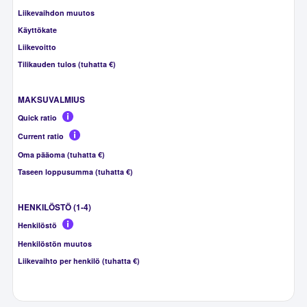
Liikevaihdon muutos
Käyttökate
Liikevoitto
Tilikauden tulos (tuhatta €)
MAKSUVALMIUS
Quick ratio
Current ratio
Oma pääoma (tuhatta €)
Taseen loppusumma (tuhatta €)
HENKILÖSTÖ (1-4)
Henkilöstö
Henkilöstön muutos
Liikevaihto per henkilö (tuhatta €)