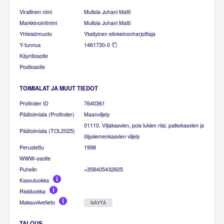
Virallinen nimi
Mullola Juhani Matti
Markkinointinimi
Mullola Juhani Matti
Yhteisömuoto
Yksityinen elinkeinonharjoittaja
Y-tunnus
1461730-0
Käyntiosoite
Postiosoite
TOIMIALAT JA MUUT TIEDOT
Profinder ID
7640361
Päätoimiala (Profinder)
Maanviljely
01110. Viljakasvien, pois lukien riisi, palkokasvien ja
Päätoimiala (TOL2025)
öljysiemenkasvien viljely
Perustettu
1998
WWW-osoite
Puhelin
+358405432605
Kasvuluokka
Riskiluokka
Maksuviivetieto
NÄYTÄ
TALOUS