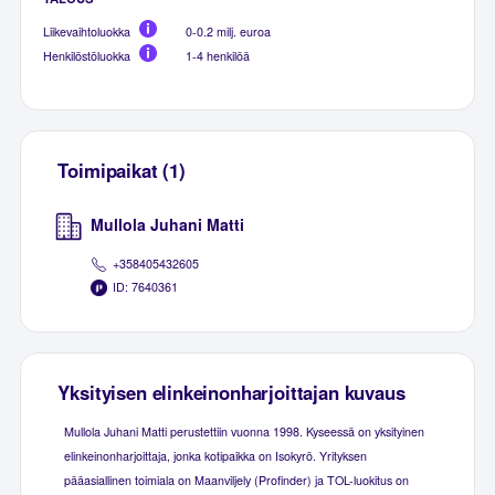
Liikevaihtoluokka
0-0.2 milj. euroa
Henkilöstöluokka
1-4 henkilöä
Toimipaikat (1)
Mullola Juhani Matti
+358405432605
ID: 7640361
Yksityisen elinkeinonharjoittajan kuvaus
Mullola Juhani Matti perustettiin vuonna 1998. Kyseessä on yksityinen
elinkeinonharjoittaja, jonka kotipaikka on Isokyrö. Yrityksen
pääasiallinen toimiala on Maanviljely (Profinder) ja TOL-luokitus on