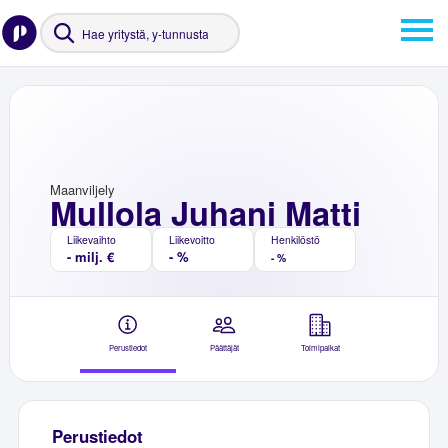
Maanviljely
Mullola Juhani Matti
Liikevaihto
Liikevoitto
Henkilöstö
- milj. €
- %
- %
Perustiedot
Päättäjät
Toimipaikat
Perustiedot