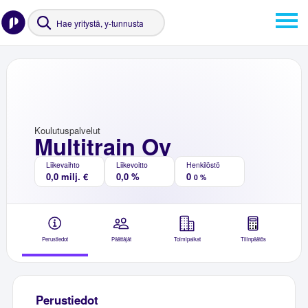
Koulutuspalvelut
Multitrain Oy
Liikevaihto
Liikevoitto
Henkilöstö
0,0 milj. €
0,0 %
0
0 %
Perustiedot
Päättäjät
Toimipaikat
Tilinpäätös
Perustiedot