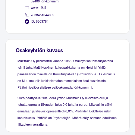
02400 Kirkkonummi
www.mjk.fi
+358451344062
ID: 6603784
Osakeyhtiön kuvaus
Multitrain Oy perustettiin vuonna 1983. Osakeyhtiön toimitusjohtana
toimii Juha Matti Koskinen ja kotipaikkakunta on Helsinki. Yhtiön
pääasiallinen toimiala on Koulutuspalvelut (Profinder) ja TOL-luokitus
on Muu muualla luokittelematon monenlainen koulutustoiminta.
Päätoimipaikka sijaitsee paikkakunnalla Kirkkonummi.
2025 päättyvällä tilikaudella yhtiön Multitrain Oy liikevaihto oli 0,0
tuhatta euroa ja tilikauden tulos 0,0 tuhatta euroa. Liikevaihto säilyi
ennallaan ja liikevoittoprosentti oli 0,0%. Profinder luokittelee riskin
kohtalaiseksi. Yhtiöllä on 0 työntekijää. Määrä säilyi samana edelliseen
tilikauteen verrattuna.