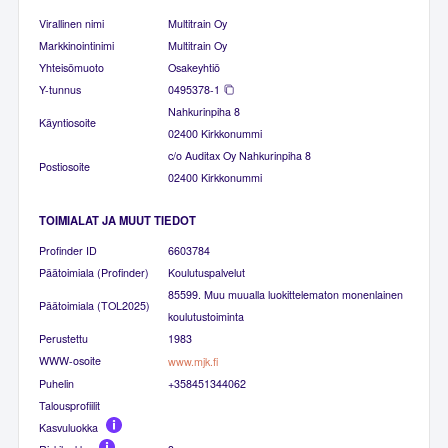
Virallinen nimi
Multitrain Oy
Markkinointinimi
Multitrain Oy
Yhteisömuoto
Osakeyhtiö
Y-tunnus
0495378-1
Nahkurinpiha 8
Käyntiosoite
02400 Kirkkonummi
c/o Auditax Oy Nahkurinpiha 8
Postiosoite
02400 Kirkkonummi
TOIMIALAT JA MUUT TIEDOT
Profinder ID
6603784
Päätoimiala (Profinder)
Koulutuspalvelut
85599. Muu muualla luokittelematon monenlainen
Päätoimiala (TOL2025)
koulutustoiminta
Perustettu
1983
WWW-osoite
www.mjk.fi
Puhelin
+358451344062
Talousprofiilit
Kasvuluokka