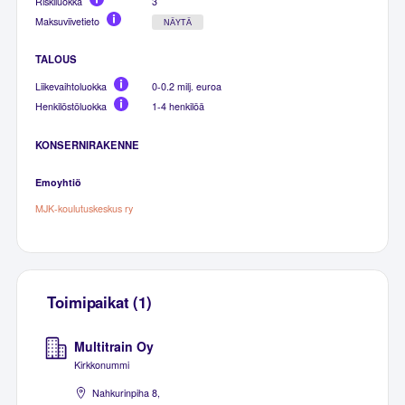
Riskiluokka
3
Maksuviivetieto
NÄYTÄ
TALOUS
Liikevaihtoluokka
0-0.2 milj. euroa
Henkilöstöluokka
1-4 henkilöä
KONSERNIRAKENNE
Emoyhtiö
MJK-koulutuskeskus ry
Toimipaikat (1)
Multitrain Oy
Kirkkonummi
Nahkurinpiha 8,