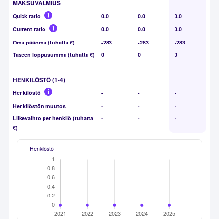
MAKSUVALMIUS
Quick ratio
0.0
0.0
0.0
Current ratio
0.0
0.0
0.0
Oma pääoma (tuhatta €)
-283
-283
-283
Taseen loppusumma (tuhatta €)
0
0
0
HENKILÖSTÖ (1-4)
Henkilöstö
-
-
-
Henkilöstön muutos
-
-
-
Liikevaihto per henkilö (tuhatta
-
-
-
€)
Henkilöstö