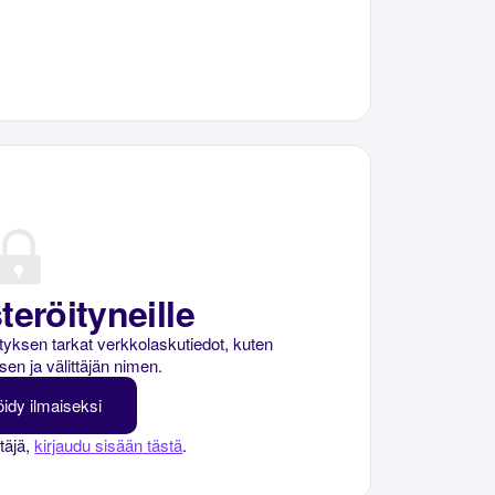
teröityneille
rityksen tarkat verkkolaskutiedot, kuten
sen ja välittäjän nimen.
öidy ilmaiseksi
ttäjä,
kirjaudu sisään tästä
.