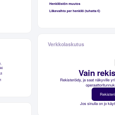
Henkilöstön muutos
Liikevaihto per henkilö (tuhatta €)
Verkkolaskutus
,
ki
Vain rekis
fi
Rekisteröidy, ja saat näkyville y
1
operaattoritunnuk
Rekister
Jos sinulla on jo käy