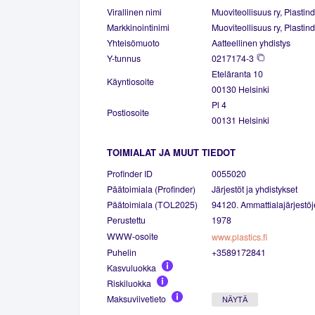
Virallinen nimi
Muoviteollisuus ry, Plastindu
Markkinointinimi
Muoviteollisuus ry, Plastindu
Yhteisömuoto
Aatteellinen yhdistys
Y-tunnus
0217174-3
Eteläranta 10
Käyntiosoite
00130 Helsinki
Pl 4
Postiosoite
00131 Helsinki
TOIMIALAT JA MUUT TIEDOT
Profinder ID
0055020
Päätoimiala (Profinder)
Järjestöt ja yhdistykset
Päätoimiala (TOL2025)
94120. Ammattialajärjestöj
Perustettu
1978
WWW-osoite
www.plastics.fi
Puhelin
+3589172841
Kasvuluokka
Riskiluokka
Maksuviivetieto
NÄYTÄ