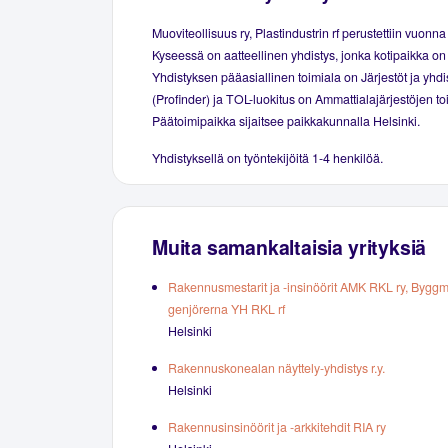
Muoviteollisuus ry, Plastindustrin rf perustettiin vuonn
Kyseessä on aatteellinen yhdistys, jonka kotipaikka on 
Yhdistyksen pääasiallinen toimiala on Järjestöt ja yhdi
(Profinder) ja TOL-luokitus on Ammattialajärjestöjen to
Päätoimipaikka sijaitsee paikkakunnalla Helsinki.
Yhdistyksellä on työntekijöitä 1-4 henkilöä.
Muita samankaltaisia yrityksiä
Rakennusmestarit ja -insinöörit AMK RKL ry, Byggm
genjörerna YH RKL rf
Helsinki
Rakennuskonealan näyttely-yhdistys r.y.
Helsinki
Rakennusinsinöörit ja -arkkitehdit RIA ry