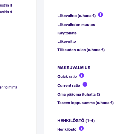
strin rf
strin rf
Liikevaihto (tuhatta €)
Liikevaihdon muutos
Käyttökate
Liikevoitto
Tilikauden tulos (tuhatta €)
MAKSUVALMIUS
Quick ratio
Current ratio
en toiminta
Oma pääoma (tuhatta €)
Taseen loppusumma (tuhatta €)
HENKILÖSTÖ (1-4)
Henkilöstö