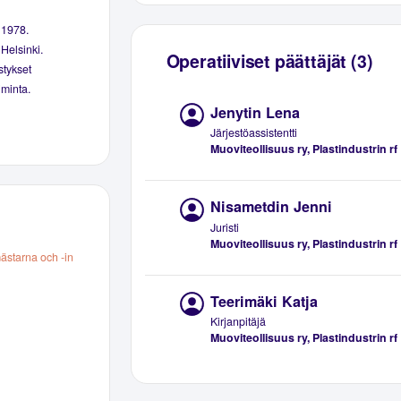
a 1978.
Helsinki.
Operatiiviset päättäjät (3)
stykset
iminta.
Jenytin Lena
Järjestöassistentti
Muoviteollisuus ry, Plastindustrin rf
Nisametdin Jenni
Juristi
Muoviteollisuus ry, Plastindustrin rf
ästarna och -in
Teerimäki Katja
Kirjanpitäjä
Muoviteollisuus ry, Plastindustrin rf