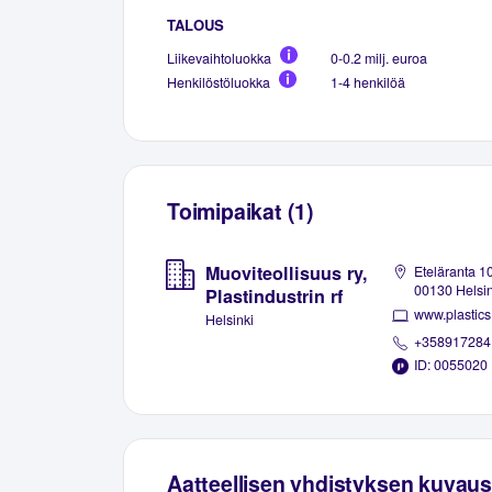
TALOUS
Liikevaihtoluokka
0-0.2 milj. euroa
Henkilöstöluokka
1-4 henkilöä
Toimipaikat (1)
Muoviteollisuus ry,
Eteläranta 10
00130 Helsin
Plastindustrin rf
www.plastics.
Helsinki
+358917284
ID: 0055020
Aatteellisen yhdistyksen kuvaus