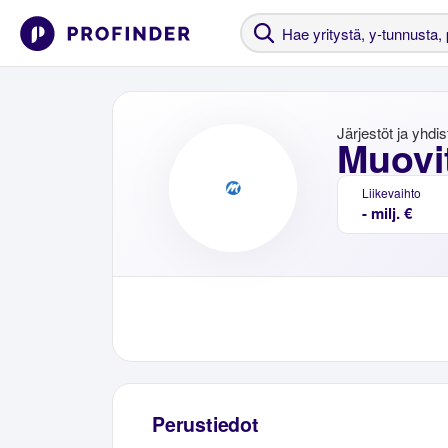
Järjestöt ja yhdi
Muovit
Liikevaihto
- milj. €
Perustiedot