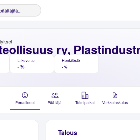
stykset
eollisuus ry, Plastindustr
Liikevoitto
Henkilöstö
- %
- %
Perustiedot
Päättäjät
Toimipaikat
Verkkolaskutus
Talous