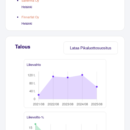
Saherma Oy
Helsinki
Finnartist Oy
Helsinki
Talous
Lataa Pikaluottosuositus
Liikevaihto
Liikevoitto-%