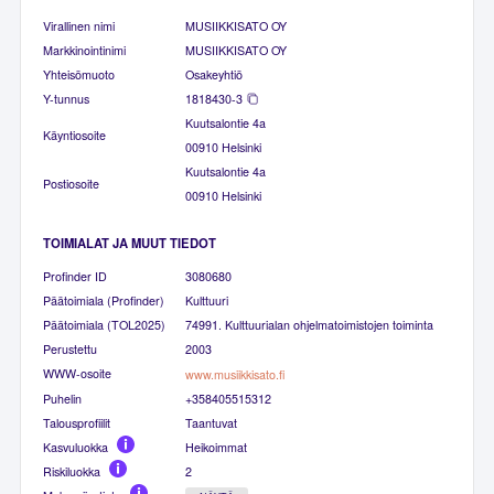
Virallinen nimi
MUSIIKKISATO OY
Markkinointinimi
MUSIIKKISATO OY
Yhteisömuoto
Osakeyhtiö
Y-tunnus
1818430-3
Kuutsalontie 4a
Käyntiosoite
00910 Helsinki
Kuutsalontie 4a
Postiosoite
00910 Helsinki
TOIMIALAT JA MUUT TIEDOT
Profinder ID
3080680
Päätoimiala (Profinder)
Kulttuuri
Päätoimiala (TOL2025)
74991. Kulttuurialan ohjelmatoimistojen toiminta
Perustettu
2003
WWW-osoite
www.musiikkisato.fi
Puhelin
+358405515312
Talousprofiilit
Taantuvat
Kasvuluokka
Heikoimmat
Riskiluokka
2