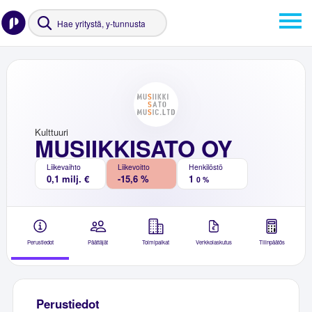
Kulttuuri
MUSIIKKISATO OY
Liikevaihto
Liikevoitto
Henkilöstö
0,1 milj. €
-15,6 %
1
0 %
Perustiedot
Päättäjät
Toimipaikat
Verkkolaskutus
Tilinpäätös
Perustiedot