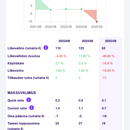
2023/08
2024/08
2025/08
Liikevaihto (tuhatta €)
110
123
63
Liikevaihdon muutos
-4.30 %
11.80 %
-48.80 %
Käyttökate
2.7 %
2.4 %
-15.6 %
Liikevoitto
1.80 %
1.60 %
-15.60 %
Tilikauden tulos (tuhatta €)
2
2
-11
MAKSUVALMIUS
Quick ratio
0.3
0.5
0.1
Current ratio
1.0
1.1
0.7
Oma pääoma (tuhatta €)
-7
-5
-19
Taseen loppusumma
24
27
19
(tuhatta €)