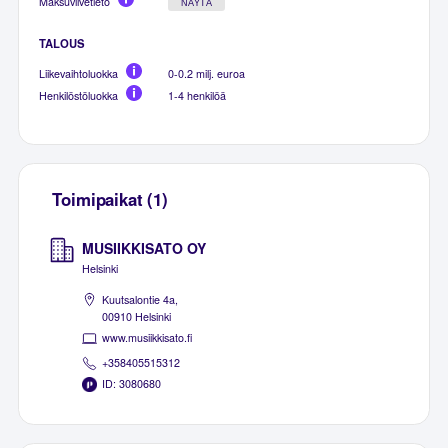
Maksuviivetieto
NÄYTÄ
TALOUS
Liikevaihtoluokka
0-0.2 milj. euroa
Henkilöstöluokka
1-4 henkilöä
Toimipaikat (1)
MUSIIKKISATO OY
Helsinki
Kuutsalontie 4a,
00910 Helsinki
www.musiikkisato.fi
+358405515312
ID: 3080680