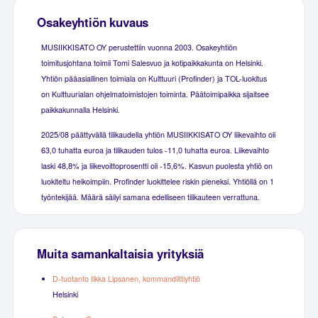
Osakeyhtiön kuvaus
MUSIIKKISATO OY perustettiin vuonna 2003. Osakeyhtiön
toimitusjohtana toimii Tomi Salesvuo ja kotipaikkakunta on Helsinki.
Yhtiön pääasiallinen toimiala on Kulttuuri (Profinder) ja TOL-luokitus
on Kulttuurialan ohjelmatoimistojen toiminta. Päätoimipaikka sijaitsee
paikkakunnalla Helsinki.
2025/08 päättyvällä tilikaudella yhtiön MUSIIKKISATO OY liikevaihto oli
63,0 tuhatta euroa ja tilikauden tulos -11,0 tuhatta euroa. Liikevaihto
laski 48,8% ja liikevoittoprosentti oli -15,6%. Kasvun puolesta yhtiö on
luokiteltu heikoimpiin. Profinder luokittelee riskin pieneksi. Yhtiöllä on 1
työntekijää. Määrä säilyi samana edelliseen tilikauteen verrattuna.
Muita samankaltaisia yrityksiä
D-tuotanto Ilkka Lipsanen, kommandiittiyhtiö
Helsinki