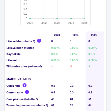
2023
2024
2025
Liikevaihto (tuhatta €)
0
0
0
Liikevaihdon muutos
0.00 %
0.00 %
0.00 %
Käyttökate
0.0 %
0.0 %
0.0 %
Liikevoitto
0.00 %
0.00 %
0.00 %
Tilikauden tulos (tuhatta €)
-1
-1
3
MAKSUVALMIUS
Quick ratio
0.5
0.3
0.2
Current ratio
0.4
0.3
0.2
Oma pääoma (tuhatta €)
49
48
51
Taseen loppusumma (tuhatta €)
62
62
64