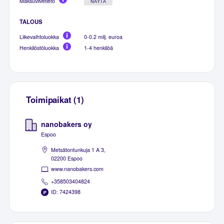
Maksuviivetieto
NÄYTÄ
TALOUS
Liikevaihtoluokka
0-0.2 milj. euroa
Henkilöstöluokka
1-4 henkilöä
Toimipaikat (1)
nanobakers oy
Espoo
Metsätontunkuja 1 A 3,
02200 Espoo
www.nanobakers.com
+358503404824
ID: 7424398