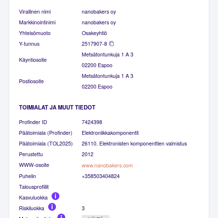
Virallinen nimi
nanobakers oy
Markkinointinimi
nanobakers oy
Yhteisömuoto
Osakeyhtiö
Y-tunnus
2517907-8
Metsätontunkuja 1 A 3
Käyntiosoite
02200 Espoo
Metsätontunkuja 1 A 3
Postiosoite
02200 Espoo
TOIMIALAT JA MUUT TIEDOT
Profinder ID
7424398
Päätoimiala (Profinder)
Elektroniikkakomponentit
Päätoimiala (TOL2025)
26110. Elektronisten komponenttien valmistus
Perustettu
2012
WWW-osoite
www.nanobakers.com
Puhelin
+358503404824
Talousprofiilit
Kasvuluokka
Riskiluokka
3