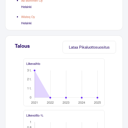
Ab Bommen Oy
Helsinki
Wisteq Oy
Helsinki
Talous
Lataa Pikaluottosuositus
Liikevaihto
Liikevoitto-%