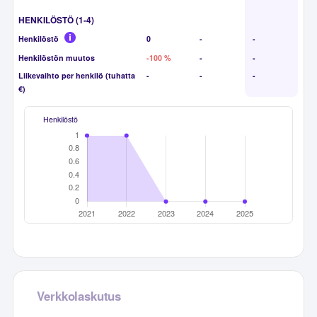
HENKILÖSTÖ (1-4)
Henkilöstö
0
-
-
Henkilöstön muutos
-100 %
-
-
Liikevaihto per henkilö (tuhatta
-
-
-
€)
Henkilöstö
Verkkolaskutus