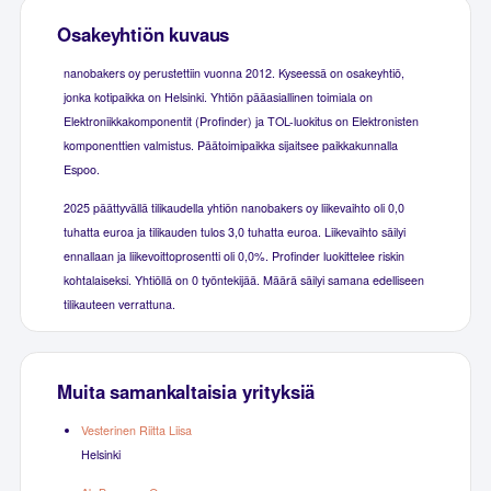
Osakeyhtiön kuvaus
nanobakers oy perustettiin vuonna 2012. Kyseessä on osakeyhtiö,
jonka kotipaikka on Helsinki. Yhtiön pääasiallinen toimiala on
Elektroniikkakomponentit (Profinder) ja TOL-luokitus on Elektronisten
komponenttien valmistus. Päätoimipaikka sijaitsee paikkakunnalla
Espoo.
2025 päättyvällä tilikaudella yhtiön nanobakers oy liikevaihto oli 0,0
tuhatta euroa ja tilikauden tulos 3,0 tuhatta euroa. Liikevaihto säilyi
ennallaan ja liikevoittoprosentti oli 0,0%. Profinder luokittelee riskin
kohtalaiseksi. Yhtiöllä on 0 työntekijää. Määrä säilyi samana edelliseen
tilikauteen verrattuna.
Muita samankaltaisia yrityksiä
Vesterinen Riitta Liisa
Helsinki