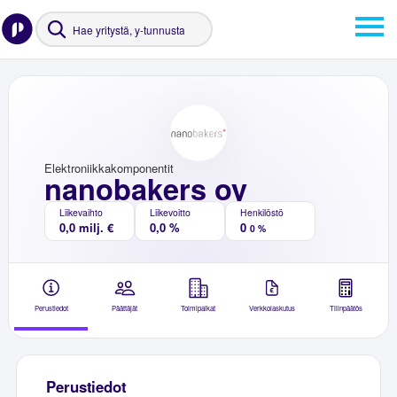
Elektroniikkakomponentit
nanobakers oy
Liikevaihto
Liikevoitto
Henkilöstö
0,0 milj. €
0,0 %
0
0 %
Perustiedot
Päättäjät
Toimipaikat
Verkkolaskutus
Tilinpäätös
Perustiedot