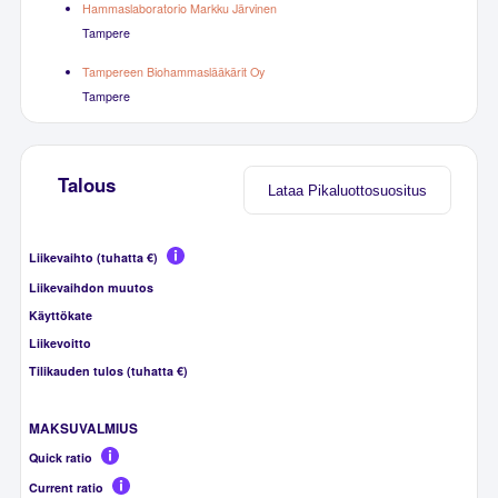
Hammaslaboratorio Markku Järvinen
Tampere
Tampereen Biohammaslääkärit Oy
Tampere
Talous
Lataa Pikaluottosuositus
Liikevaihto (tuhatta €)
Liikevaihdon muutos
Käyttökate
Liikevoitto
Tilikauden tulos (tuhatta €)
MAKSUVALMIUS
Quick ratio
Current ratio