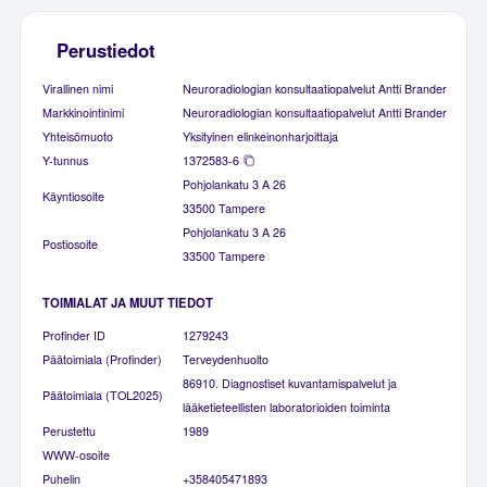
Perustiedot
Virallinen nimi
Neuroradiologian konsultaatiopalvelut Antti Brander
Markkinointinimi
Neuroradiologian konsultaatiopalvelut Antti Brander
Yhteisömuoto
Yksityinen elinkeinonharjoittaja
Y-tunnus
1372583-6
Pohjolankatu 3 A 26
Käyntiosoite
33500 Tampere
Pohjolankatu 3 A 26
Postiosoite
33500 Tampere
TOIMIALAT JA MUUT TIEDOT
Profinder ID
1279243
Päätoimiala (Profinder)
Terveydenhuolto
86910. Diagnostiset kuvantamispalvelut ja
Päätoimiala (TOL2025)
lääketieteellisten laboratorioiden toiminta
Perustettu
1989
WWW-osoite
Puhelin
+358405471893