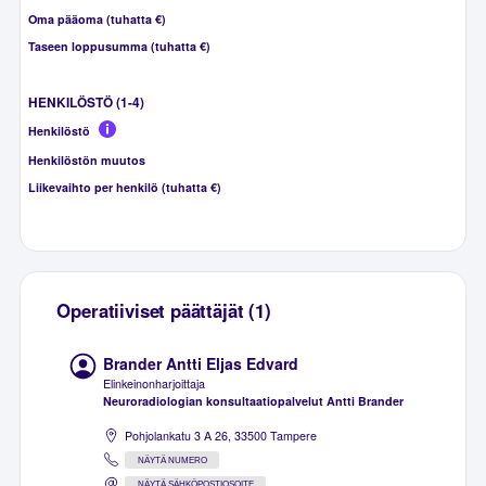
Oma pääoma (tuhatta €)
Taseen loppusumma (tuhatta €)
HENKILÖSTÖ (1-4)
Henkilöstö
Henkilöstön muutos
Liikevaihto per henkilö (tuhatta €)
Operatiiviset päättäjät (1)
Brander Antti Eljas Edvard
Elinkeinonharjoittaja
Neuroradiologian konsultaatiopalvelut Antti Brander
Pohjolankatu 3 A 26, 33500 Tampere
NÄYTÄ NUMERO
NÄYTÄ SÄHKÖPOSTIOSOITE