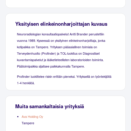
Yksityisen elinkeinonharjoittajan kuvaus
Neuroradiologian konsultaatiopalvelut Antti Brander perustettiin
vuonna 1989. Kyseessä on yksityinen elinkeinonharjoittaja, jonka
kotipaikka on Tampere. Yrityksen pääasiallinen toimiala on
Terveydenhuolto (Profinder) ja TOL-luokitus on Diagnostiset
kuvantamispalvelut ja lääketieteellisten laboratorioiden toiminta.
Päätoimipaikka sijaitsee paikkakunnalla Tampere.
Profinder luokittelee riskin erittäin pieneksi. Yrityksellä on työntekijöitä
1-4 henkilöä.
Muita samankaltaisia yrityksiä
Ava Holding Oy
Tampere