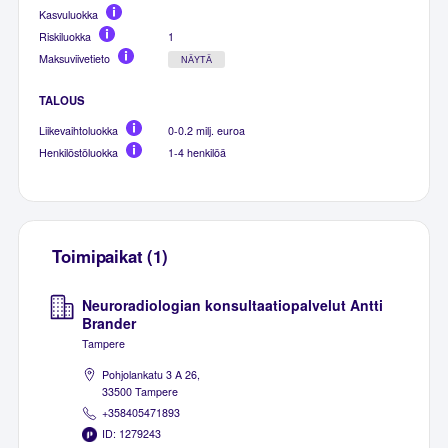
Kasvuluokka
Riskiluokka
1
Maksuviivetieto
NÄYTÄ
TALOUS
Liikevaihtoluokka
0-0.2 milj. euroa
Henkilöstöluokka
1-4 henkilöä
Toimipaikat (1)
Neuroradiologian konsultaatiopalvelut Antti
Brander
Tampere
Pohjolankatu 3 A 26,
33500 Tampere
+358405471893
ID: 1279243