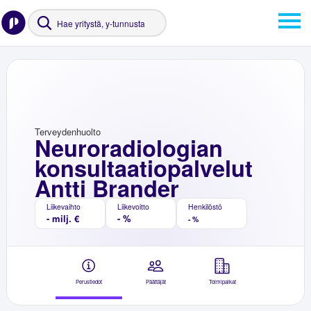
Terveydenhuolto
Neuroradiologian
konsultaatiopalvelut
Antti Brander
Liikevaihto
Liikevoitto
Henkilöstö
- milj. €
- %
- %
Perustiedot
Päättäjät
Toimipaikat