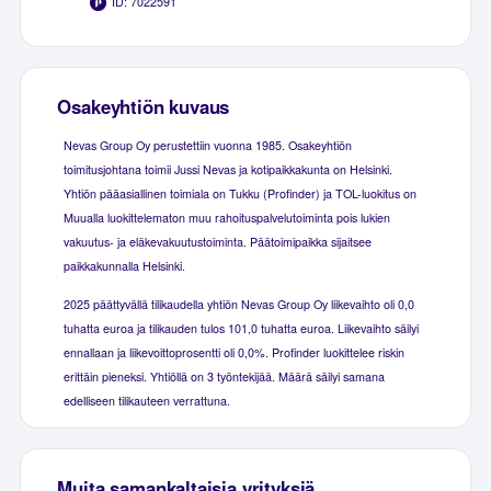
ID: 7022591
Osakeyhtiön kuvaus
Nevas Group Oy perustettiin vuonna 1985. Osakeyhtiön
toimitusjohtana toimii Jussi Nevas ja kotipaikkakunta on Helsinki.
Yhtiön pääasiallinen toimiala on Tukku (Profinder) ja TOL-luokitus on
Muualla luokittelematon muu rahoituspalvelutoiminta pois lukien
vakuutus- ja eläkevakuutustoiminta. Päätoimipaikka sijaitsee
paikkakunnalla Helsinki.
2025 päättyvällä tilikaudella yhtiön Nevas Group Oy liikevaihto oli 0,0
tuhatta euroa ja tilikauden tulos 101,0 tuhatta euroa. Liikevaihto säilyi
ennallaan ja liikevoittoprosentti oli 0,0%. Profinder luokittelee riskin
erittäin pieneksi. Yhtiöllä on 3 työntekijää. Määrä säilyi samana
edelliseen tilikauteen verrattuna.
Muita samankaltaisia yrityksiä