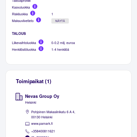
Talousprofiilit
Kasvuluokka
Riskiluokka
1
Maksuviivetieto
NÄYTÄ
TALOUS
Liikevaihtoluokka
0-0.2 milj. euroa
Henkilöstöluokka
1-4 henkilöä
Toimipaikat (1)
Nevas Group Oy
Helsinki
Pohjoinen Makasiinikatu 6 A 4,
00130 Helsinki
www.pamark.fi
+358400811621