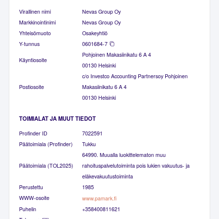
Virallinen nimi
Nevas Group Oy
Markkinointinimi
Nevas Group Oy
Yhteisömuoto
Osakeyhtiö
Y-tunnus
0601684-7
Pohjoinen Makasiinikatu 6 A 4
Käyntiosoite
00130 Helsinki
c/o Investco Accounting Partnersoy Pohjoinen
Postiosoite
Makasiinikatu 6 A 4
00130 Helsinki
TOIMIALAT JA MUUT TIEDOT
Profinder ID
7022591
Päätoimiala (Profinder)
Tukku
64990. Muualla luokittelematon muu
Päätoimiala (TOL2025)
rahoituspalvelutoiminta pois lukien vakuutus- ja
eläkevakuutustoiminta
Perustettu
1985
WWW-osoite
www.pamark.fi
Puhelin
+358400811621