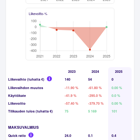
Liikevoitto-%
2023
2024
2025
Liikevaihto (tuhatta €)
140
54
0
Liikevaihdon muutos
-11.90 %
-61.80 %
0.00 %
Käyttökate
-41.9 %
-295.0 %
0.0 %
Liikevoitto
-57.40 %
-379.70 %
0.00 %
Tilikauden tulos (tuhatta €)
75
5 169
101
MAKSUVALMIUS
Quick ratio
24.0
0.1
0.4