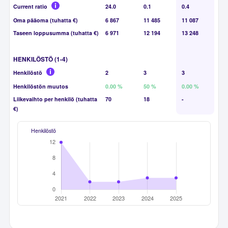
Current ratio
24.0
0.1
0.4
Oma pääoma (tuhatta €)
6 867
11 485
11 087
Taseen loppusumma (tuhatta €)
6 971
12 194
13 248
HENKILÖSTÖ (1-4)
Henkilöstö
2
3
3
Henkilöstön muutos
0.00 %
50 %
0.00 %
Liikevaihto per henkilö (tuhatta
70
18
-
€)
Henkilöstö