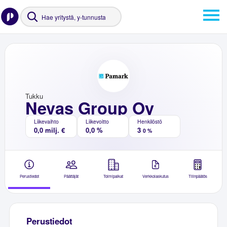
Tukku
Nevas Group Oy
Liikevaihto
Liikevoitto
Henkilöstö
0,0 milj. €
0,0 %
3
0 %
Perustiedot
Päättäjät
Toimipaikat
Verkkolaskutus
Tilinpäätös
Perustiedot