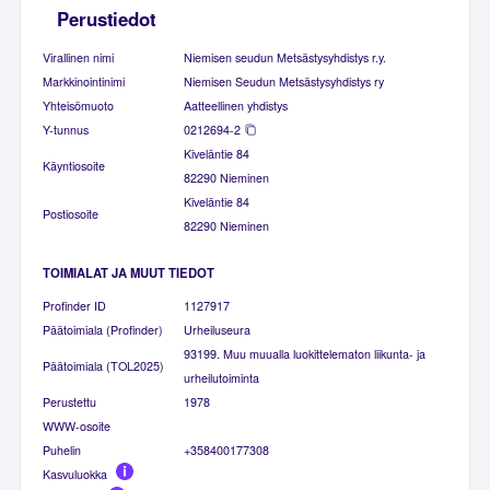
Perustiedot
Virallinen nimi
Niemisen seudun Metsästysyhdistys r.y.
Markkinointinimi
Niemisen Seudun Metsästysyhdistys ry
Yhteisömuoto
Aatteellinen yhdistys
Y-tunnus
0212694-2
Kiveläntie 84
Käyntiosoite
82290 Nieminen
Kiveläntie 84
Postiosoite
82290 Nieminen
TOIMIALAT JA MUUT TIEDOT
Profinder ID
1127917
Päätoimiala (Profinder)
Urheiluseura
93199. Muu muualla luokittelematon liikunta- ja
Päätoimiala (TOL2025)
urheilutoiminta
Perustettu
1978
WWW-osoite
Puhelin
+358400177308
Kasvuluokka