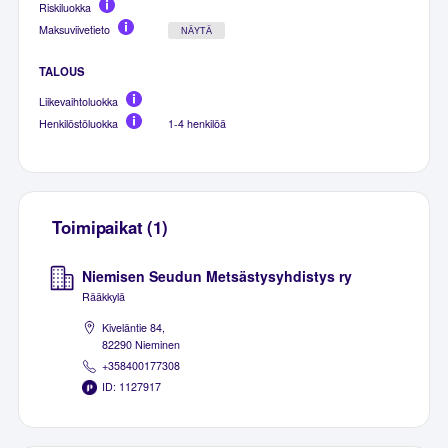
Riskiluokka
Maksuviivetieto
NÄYTÄ
TALOUS
Liikevaihtoluokka
Henkilöstöluokka
1-4 henkilöä
Toimipaikat (1)
Niemisen Seudun Metsästysyhdistys ry
Rääkkylä
Kiveläntie 84,
82290 Nieminen
+358400177308
ID: 1127917