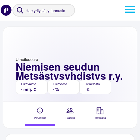
Urheiluseura
Niemisen seudun
Metsästysyhdistys r.y.
Liikevaihto
Liikevoitto
Henkilöstö
- milj. €
- %
- %
Perustiedot
Päättäjät
Toimipaikat