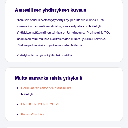
Aatteellisen yhdistyksen kuvaus
Niemisen seudun Metsästysyhdistys r.y. perustettiin vuonna 1978.
Kyseessä on aatteellinen yhdistys, jonka kotipaikka on Rääkkylä.
Yhdistyksen pääasiallinen toimiala on Urheiluseura (Profinder) ja TOL-
luokitus on Muu muualla luokittelematon liikunta- ja urheilutoiminta.
Päätoimipaikka sijaitsee paikkakunnalla Rääkkylä.
Yhdistyksellä on työntekijöitä 1-4 henkilöä.
Muita samankaltaisia yrityksiä
Hernevaaran kalaveden osakaskunta
Rääkkylä
LAHTINEN JOUNI UOLEVI
Kuuva Ritva Liisa