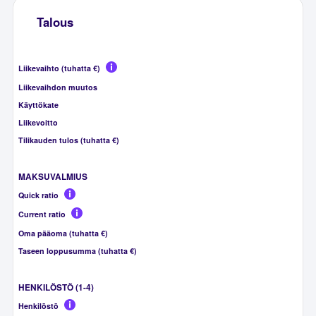
Talous
Liikevaihto (tuhatta €)
Liikevaihdon muutos
Käyttökate
Liikevoitto
Tilikauden tulos (tuhatta €)
MAKSUVALMIUS
Quick ratio
Current ratio
Oma pääoma (tuhatta €)
Taseen loppusumma (tuhatta €)
HENKILÖSTÖ (1-4)
Henkilöstö