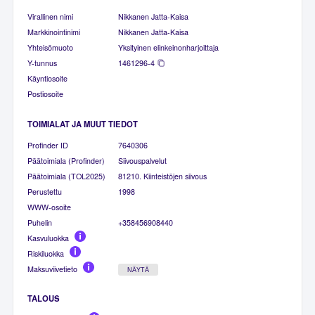
Virallinen nimi
Nikkanen Jatta-Kaisa
Markkinointinimi
Nikkanen Jatta-Kaisa
Yhteisömuoto
Yksityinen elinkeinonharjoittaja
Y-tunnus
1461296-4
Käyntiosoite
Postiosoite
TOIMIALAT JA MUUT TIEDOT
Profinder ID
7640306
Päätoimiala (Profinder)
Siivouspalvelut
Päätoimiala (TOL2025)
81210. Kiinteistöjen siivous
Perustettu
1998
WWW-osoite
Puhelin
+358456908440
Kasvuluokka
Riskiluokka
Maksuviivetieto
NÄYTÄ
TALOUS