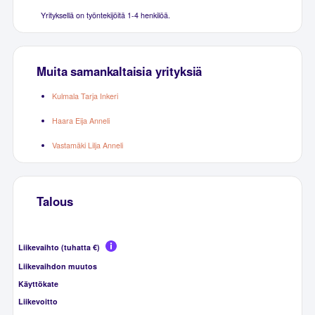
Yrityksellä on työntekijöitä 1-4 henkilöä.
Muita samankaltaisia yrityksiä
Kulmala Tarja Inkeri
Haara Eija Anneli
Vastamäki Lilja Anneli
Talous
Liikevaihto (tuhatta €)
Liikevaihdon muutos
Käyttökate
Liikevoitto