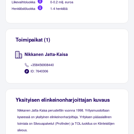
Liikevaihtoluokka
0-0.2 milj. euroa
Henkilöstöluokka
1-4 henkilöä
Toimipaikat (1)
Nikkanen Jatta-Kaisa
+358456908440
ID: 7640306
Yksityisen elinkeinonharjoittajan kuvaus
Nikkanen Jatta-Kaisa perustettiin vuonna 1998. Yritysmuodoltaan
kyseessä on yksityinen elinkeinonharjoittaja. Yrityksen pääasiallinen
toimiala on Siivouspalvelut (Profinder) ja TOL-luokitus on Kiinteistöjen
siivous.