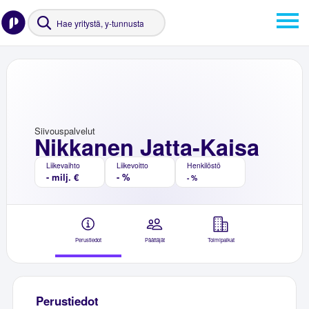
Siivouspalvelut
Nikkanen Jatta-Kaisa
Liikevaihto
Liikevoitto
Henkilöstö
- milj. €
- %
- %
Perustiedot
Päättäjät
Toimipaikat
Perustiedot