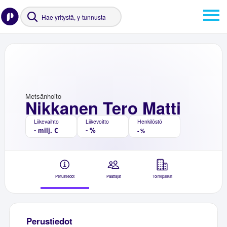
Metsänhoito
Nikkanen Tero Matti
Liikevaihto
Liikevoitto
Henkilöstö
- milj. €
- %
- %
Perustiedot
Päättäjät
Toimipaikat
Perustiedot