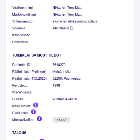
Virallinen nimi
Nikkanen Tero Matti
Markkinointinimi
Nikkanen Tero Matti
Yhteisömuoto
Yksityinen elinkeinonharjoittaja
Y-tunnus
1461044-0
Käyntiosoite
Postiosoite
TOIMIALAT JA MUUT TIEDOT
Profinder ID
7640272
Päätoimiala (Profinder)
Metsänhoito
Päätoimiala (TOL2025)
02200. Puunkorjuu
Perustettu
1998
WWW-osoite
Puhelin
+358408474316
Kasvuluokka
Riskiluokka
Maksuviivetieto
NÄYTÄ
TALOUS