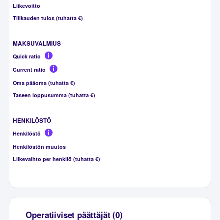
Liikevoitto
Tilikauden tulos (tuhatta €)
MAKSUVALMIUS
Quick ratio
Current ratio
Oma pääoma (tuhatta €)
Taseen loppusumma (tuhatta €)
HENKILÖSTÖ
Henkilöstö
Henkilöstön muutos
Liikevaihto per henkilö (tuhatta €)
Operatiiviset päättäjät (0)