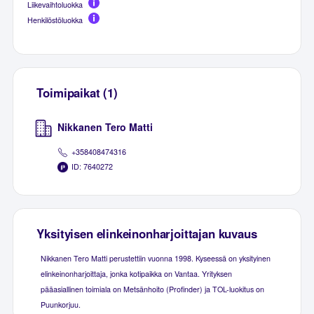
Liikevaihtoluokka
Henkilöstöluokka
Toimipaikat (1)
Nikkanen Tero Matti
+358408474316
ID: 7640272
Yksityisen elinkeinonharjoittajan kuvaus
Nikkanen Tero Matti perustettiin vuonna 1998. Kyseessä on yksityinen
elinkeinonharjoittaja, jonka kotipaikka on Vantaa. Yrityksen
pääasiallinen toimiala on Metsänhoito (Profinder) ja TOL-luokitus on
Puunkorjuu.