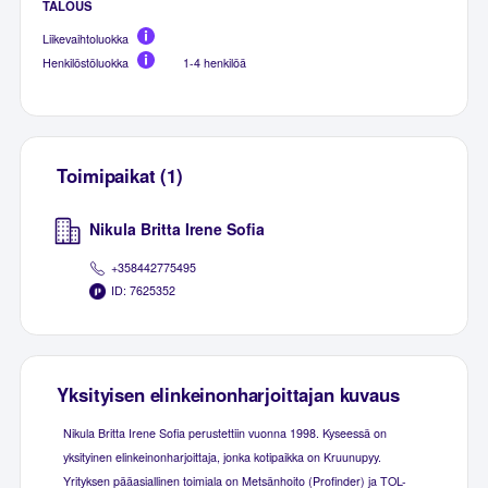
TALOUS
Liikevaihtoluokka
Henkilöstöluokka
1-4 henkilöä
Toimipaikat (1)
Nikula Britta Irene Sofia
+358442775495
ID: 7625352
Yksityisen elinkeinonharjoittajan kuvaus
Nikula Britta Irene Sofia perustettiin vuonna 1998. Kyseessä on
yksityinen elinkeinonharjoittaja, jonka kotipaikka on Kruunupyy.
Yrityksen pääasiallinen toimiala on Metsänhoito (Profinder) ja TOL-