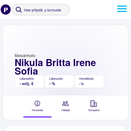
Metsänhoito
Nikula Britta Irene
Sofia
Liikevaihto
Liikevoitto
Henkilöstö
- milj. €
- %
- %
Perustiedot
Päättäjät
Toimipaikat