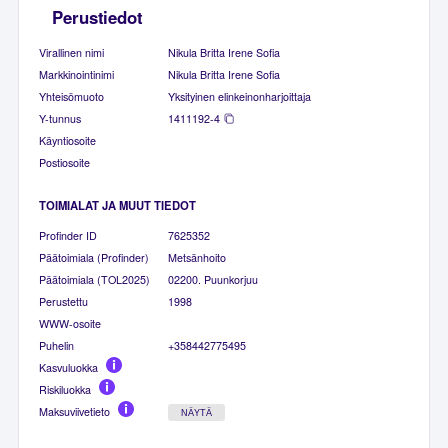
Perustiedot
Virallinen nimi
Nikula Britta Irene Sofia
Markkinointinimi
Nikula Britta Irene Sofia
Yhteisömuoto
Yksityinen elinkeinonharjoittaja
Y-tunnus
1411192-4
Käyntiosoite
Postiosoite
TOIMIALAT JA MUUT TIEDOT
Profinder ID
7625352
Päätoimiala (Profinder)
Metsänhoito
Päätoimiala (TOL2025)
02200. Puunkorjuu
Perustettu
1998
WWW-osoite
Puhelin
+358442775495
Kasvuluokka
Riskiluokka
Maksuviivetieto
NÄYTÄ