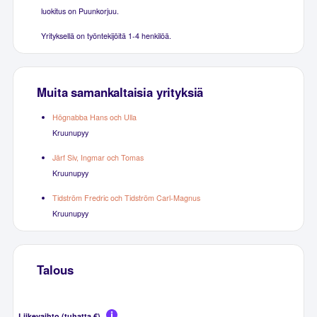
luokitus on Puunkorjuu.
Yrityksellä on työntekijöitä 1-4 henkilöä.
Muita samankaltaisia yrityksiä
Högnabba Hans och Ulla
Kruunupyy
Järf Siv, Ingmar och Tomas
Kruunupyy
Tidström Fredric och Tidström Carl-Magnus
Kruunupyy
Talous
Liikevaihto (tuhatta €)