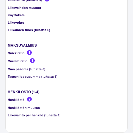
Liikevaihdon muutos
Käyttökate
Liikevoitto
Tilikauden tulos (tuhatta €)
MAKSUVALMIUS
Quick ratio
Current ratio
Oma pääoma (tuhatta €)
Taseen loppusumma (tuhatta €)
HENKILÖSTÖ (1-4)
Henkilöstö
Henkilöstön muutos
Liikevaihto per henkilö (tuhatta €)