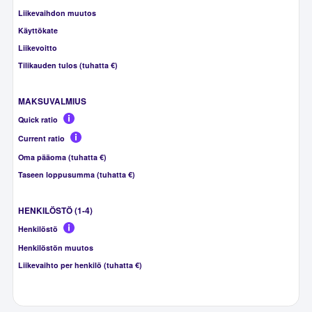
Liikevaihdon muutos
Käyttökate
Liikevoitto
Tilikauden tulos (tuhatta €)
MAKSUVALMIUS
Quick ratio
Current ratio
Oma pääoma (tuhatta €)
Taseen loppusumma (tuhatta €)
HENKILÖSTÖ (1-4)
Henkilöstö
Henkilöstön muutos
Liikevaihto per henkilö (tuhatta €)