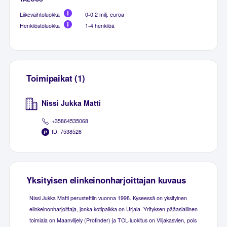
Liikevaihtoluokka
0-0.2 milj. euroa
Henkilöstöluokka
1-4 henkilöä
Toimipaikat (1)
Nissi Jukka Matti
+35864535068
ID: 7538526
Yksityisen elinkeinonharjoittajan kuvaus
Nissi Jukka Matti perustettiin vuonna 1998. Kyseessä on yksityinen
elinkeinonharjoittaja, jonka kotipaikka on Urjala. Yrityksen pääasiallinen
toimiala on Maanviljely (Profinder) ja TOL-luokitus on Viljakasvien, pois