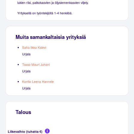
lukien riisi, palkokasvien ja öljysiemenkasvien viljely.
Yrityksellä on työntekijöitä 1-4 henkilöä.
Muita samankaltaisia yrityksiä
Saha Ilkka Kalevi
Urjala
Tasso Mauri Juhani
Urjala
Kontio Leena Hannele
Urjala
Talous
Liikevaihto (tuhatta €)