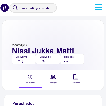
Maanviljely
Nissi Jukka Matti
Liikevaihto
Liikevoitto
Henkilöstö
- milj. €
- %
- %
Perustiedot
Päättäjät
Toimipaikat
Perustiedot