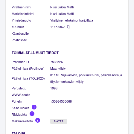
Virallinen nimi
Nissi Jukka Matti
Markkinointinimi
Nissi Jukka Matti
Yhteisömuoto
Yksityinen elinkeinonharjoittaja
Y-tunnus
1115736-1
Käyntiosoite
Postiosoite
TOIMIALAT JA MUUT TIEDOT
Profinder ID
7538526
Päätoimiala (Profinder)
Maanviljely
01110. Viljakasvien, pois lukien riisi, palkokasvien ja
Päätoimiala (TOL2025)
öljysiemenkasvien viljely
Perustettu
1998
WWW-osoite
Puhelin
+35864535068
Kasvuluokka
Riskiluokka
Maksuviivetieto
NÄYTÄ
TALOUS