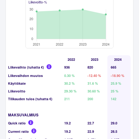
Liikevoitto-%
2022
2023
2024
Liikevaihto (tuhatta €)
936
820
665
Liikevaihdon muutos
0.30 %
-12.40 %
-18.90 %
Käyttökate
30.2 %
31.6 %
25.9 %
Liikevoitto
29.30 %
30.60 %
25 %
Tilikauden tulos (tuhatta €)
211
200
142
MAKSUVALMIUS
Quick ratio
19.2
22.7
29.0
Current ratio
19.2
22.9
28.5