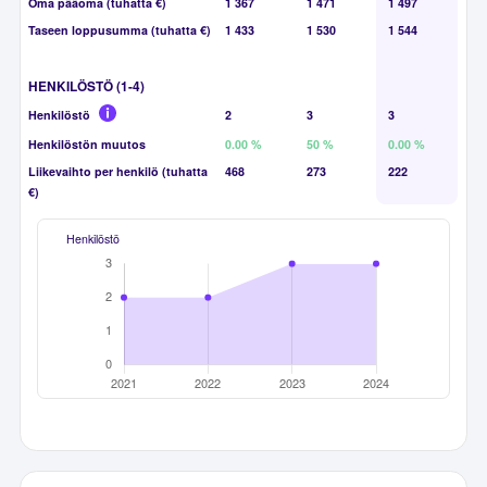
Oma pääoma (tuhatta €)
1 367
1 471
1 497
Taseen loppusumma (tuhatta €)
1 433
1 530
1 544
HENKILÖSTÖ (1-4)
Henkilöstö
2
3
3
Henkilöstön muutos
0.00 %
50 %
0.00 %
Liikevaihto per henkilö (tuhatta
468
273
222
€)
Henkilöstö