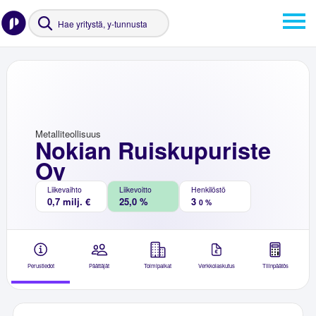
Metalliteollisuus
Nokian Ruiskupuriste
Oy
Liikevaihto
Liikevoitto
Henkilöstö
0,7 milj. €
25,0 %
3
0 %
Perustiedot
Päättäjät
Toimipaikat
Verkkolaskutus
Tilinpäätös