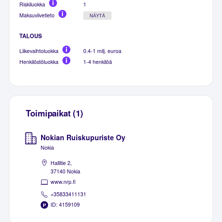
Riskiluokka
1
Maksuviivetieto
NÄYTÄ
TALOUS
Liikevaihtoluokka
0.4-1 milj. euroa
Henkilöstöluokka
1-4 henkilöä
Toimipaikat (1)
Nokian Ruiskupuriste Oy
Nokia
Hallitie 2,
37140 Nokia
www.nrp.fi
+35833411131
ID: 4159109