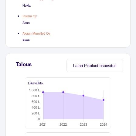
Nokia
Insima Oy
Akaa
Akaan Muovityö Oy
Akaa
Talous
Lataa Pikaluottosuositus
Liikevaihto