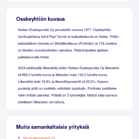
Osakeyhtiön kuvaus
Nokian Ruiskupuriste Oy perustettiin vuonna 1977. Osakeyhtiön
toimitusjohtana toimii Pasi Tanner ja kotipaikkakunta on Nokia. Yhtiön
pääasiallinen toimiala on Metalliteollisuus (Profinder) ja TOL-luokitus
on Muiden muovituotteiden valmistus. Päätoimipaikka sijaitsee
paikkakunnalla Nokia.
2024 päättyvällä tilikaudella yhtiön Nokian Ruiskupuriste Oy liikevaihto
oli 665,0 tuhatta euroa ja tilikauden tulos 142,0 tuhatta euroa.
Liikevaihto laski 18,9% ja liikevoittoprosentti oli 25,0%. Kasvun
puolesta yhtiö on luokiteltu voitollisiin supistujiin. Profinder luokittelee
riskin erittäin pieneksi. Yhtiöllä on 3 työntekijää. Määrä säilyi samana
edelliseen tilikauteen verrattuna.
Muita samankaltaisia yrityksiä
Sorvauskumppanit Oy