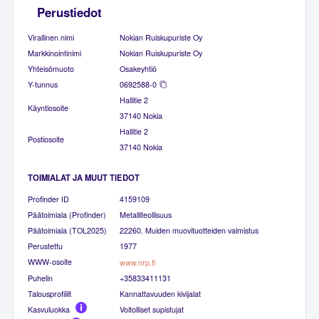
Perustiedot
Virallinen nimi
Nokian Ruiskupuriste Oy
Markkinointinimi
Nokian Ruiskupuriste Oy
Yhteisömuoto
Osakeyhtiö
Y-tunnus
0692588-0
Hallitie 2
Käyntiosoite
37140 Nokia
Hallitie 2
Postiosoite
37140 Nokia
TOIMIALAT JA MUUT TIEDOT
Profinder ID
4159109
Päätoimiala (Profinder)
Metalliteollisuus
Päätoimiala (TOL2025)
22260. Muiden muovituotteiden valmistus
Perustettu
1977
WWW-osoite
www.nrp.fi
Puhelin
+35833411131
Talousprofiilit
Kannattavuuden kivijalat
Kasvuluokka
Voitolliset supistujat