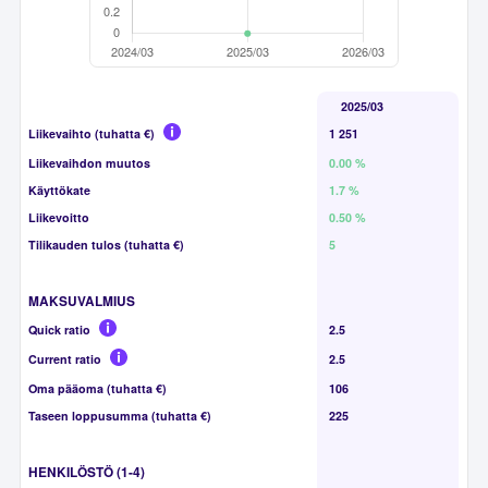
2025/03
Liikevaihto (tuhatta €)
1 251
Liikevaihdon muutos
0.00 %
Käyttökate
1.7 %
Liikevoitto
0.50 %
Tilikauden tulos (tuhatta €)
5
MAKSUVALMIUS
Quick ratio
2.5
Current ratio
2.5
Oma pääoma (tuhatta €)
106
Taseen loppusumma (tuhatta €)
225
HENKILÖSTÖ (1-4)