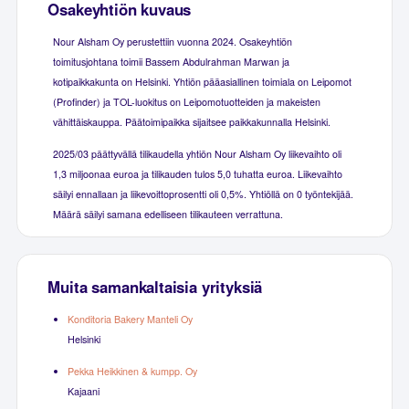
Osakeyhtiön kuvaus
Nour Alsham Oy perustettiin vuonna 2024. Osakeyhtiön
toimitusjohtana toimii Bassem Abdulrahman Marwan ja
kotipaikkakunta on Helsinki. Yhtiön pääasiallinen toimiala on Leipomot
(Profinder) ja TOL-luokitus on Leipomotuotteiden ja makeisten
vähittäiskauppa. Päätoimipaikka sijaitsee paikkakunnalla Helsinki.
2025/03 päättyvällä tilikaudella yhtiön Nour Alsham Oy liikevaihto oli
1,3 miljoonaa euroa ja tilikauden tulos 5,0 tuhatta euroa. Liikevaihto
säilyi ennallaan ja liikevoittoprosentti oli 0,5%. Yhtiöllä on 0 työntekijää.
Määrä säilyi samana edelliseen tilikauteen verrattuna.
Muita samankaltaisia yrityksiä
Konditoria Bakery Manteli Oy
Helsinki
Pekka Heikkinen & kumpp. Oy
Kajaani