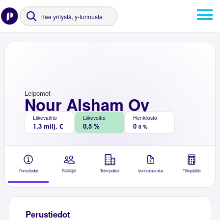
Leipomot
Nour Alsham Oy
Liikevaihto
Liikevoitto
Henkilöstö
1,3 milj. €
0,5 %
0
0 %
Perustiedot
Päättäjät
Toimipaikat
Verkkolaskutus
Tilinpäätös
Perustiedot