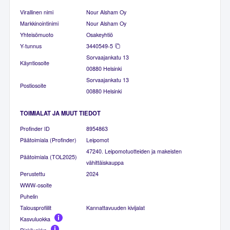
Virallinen nimi
Nour Alsham Oy
Markkinointinimi
Nour Alsham Oy
Yhteisömuoto
Osakeyhtiö
Y-tunnus
3440549-5
Sorvaajankatu 13
Käyntiosoite
00880 Helsinki
Sorvaajankatu 13
Postiosoite
00880 Helsinki
TOIMIALAT JA MUUT TIEDOT
Profinder ID
8954863
Päätoimiala (Profinder)
Leipomot
47240. Leipomotuotteiden ja makeisten
Päätoimiala (TOL2025)
vähittäiskauppa
Perustettu
2024
WWW-osoite
Puhelin
Talousprofiilit
Kannattavuuden kivijalat
Kasvuluokka