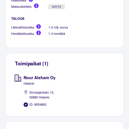
Riskiluokka
Maksuviivetieto
NÄYTÄ
TALOUS
Liikevaihtoluokka
1-2 milj. euroa
Henkilöstöluokka
1-4 henkilöä
Toimipaikat (1)
Nour Alsham Oy
Helsinki
Sorvaajankatu 13,
00880 Helsinki
ID: 8954863