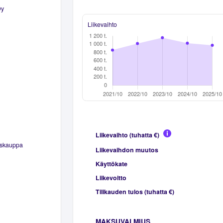
Oy
Liikevaihto
Liikevaihto (tuhatta €)
äiskauppa
Liikevaihdon muutos
Käyttökate
Liikevoitto
Tilikauden tulos (tuhatta €)
MAKSUVALMIUS