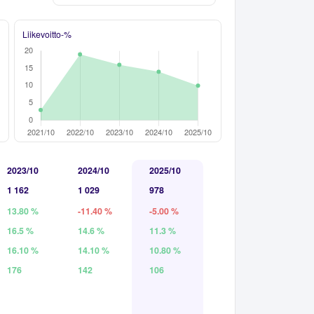
Liikevoitto-%
2023/10
2024/10
2025/10
1 162
1 029
978
13.80 %
-11.40 %
-5.00 %
16.5 %
14.6 %
11.3 %
16.10 %
14.10 %
10.80 %
176
142
106