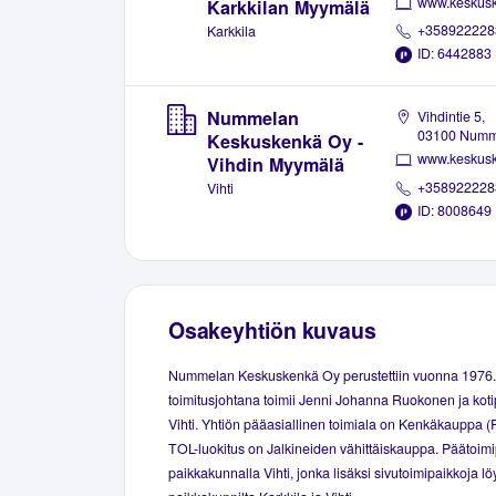
www.keskusk
Karkkilan Myymälä
+358922228
Karkkila
ID: 6442883
Nummelan
Vihdintie 5,
03100 Numm
Keskuskenkä Oy -
www.keskusk
Vihdin Myymälä
+358922228
Vihti
ID: 8008649
Osakeyhtiön kuvaus
Nummelan Keskuskenkä Oy perustettiin vuonna 1976.
toimitusjohtana toimii Jenni Johanna Ruokonen ja kot
Vihti. Yhtiön pääasiallinen toimiala on Kenkäkauppa (P
TOL-luokitus on Jalkineiden vähittäiskauppa. Päätoimi
paikkakunnalla Vihti, jonka lisäksi sivutoimipaikkoja l