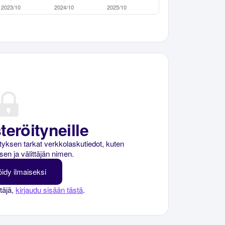
teröityneille
rityksen tarkat verkkolaskutiedot, kuten
sen ja välittäjän nimen.
öidy ilmaiseksi
ttäjä,
kirjaudu sisään tästä
.