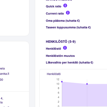
Quick ratio
Current ratio
Oma pääoma (tuhatta €)
Taseen loppusumma (tuhatta €)
HENKILÖSTÖ (5-9)
Henkilöstö
Henkilöstön muutos
Liikevaihto per henkilö (tuhatta €)
ela
enka.fi
Henkilöstö
30
 4,
la