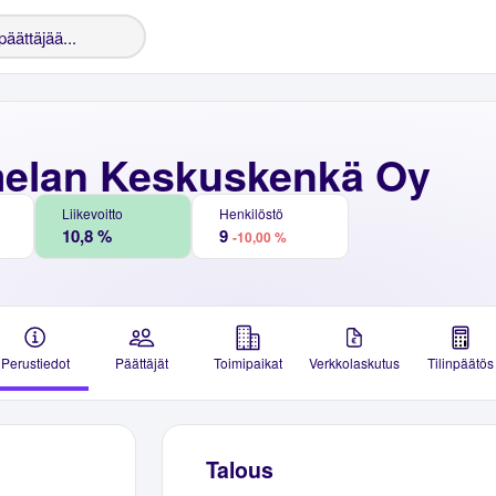
lan Keskuskenkä Oy
Liikevoitto
Henkilöstö
10,8 %
9
-10,00 %
Perustiedot
Päättäjät
Toimipaikat
Verkkolaskutus
Tilinpäätös
Talous