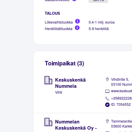
TALOUS
Liikevaihtoluokka
0.4-1 milj. euroa
Henkilöstöluokka
5-9 henkilöä
Toimipaikat (3)
Keskuskenkä
Vihdintie 5,
03100 Numm
Nummela
www.keskusk
Vihti
+358922228
ID: 7054552
Nummelan
Tammelantie
03600 Karkki
Keskuskenkä Oy -