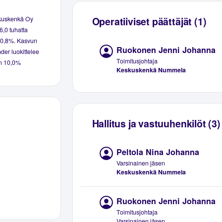
skuskenkä Oy
Operatiiviset päättäjät (1)
6,0 tuhatta
i 10,8%. Kasvun
Ruokonen Jenni Johanna
inder luokittelee
Toimitusjohtaja
 on 10,0%
Keskuskenkä Nummela
Hallitus ja vastuuhenkilöt (3)
Peltola Nina Johanna
Varsinainen jäsen
Keskuskenkä Nummela
Ruokonen Jenni Johanna
Toimitusjohtaja
Varsinainen jäsen