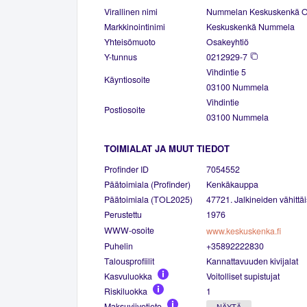
Virallinen nimi
Nummelan Keskuskenkä 
Markkinointinimi
Keskuskenkä Nummela
Yhteisömuoto
Osakeyhtiö
Y-tunnus
0212929-7
Vihdintie 5
Käyntiosoite
03100 Nummela
Vihdintie
Postiosoite
03100 Nummela
TOIMIALAT JA MUUT TIEDOT
Profinder ID
7054552
Päätoimiala (Profinder)
Kenkäkauppa
Päätoimiala (TOL2025)
47721. Jalkineiden vähitt
Perustettu
1976
WWW-osoite
www.keskuskenka.fi
Puhelin
+35892222830
Talousprofiilit
Kannattavuuden kivijalat
Kasvuluokka
Voitolliset supistujat
Riskiluokka
1
Maksuviivetieto
NÄYTÄ