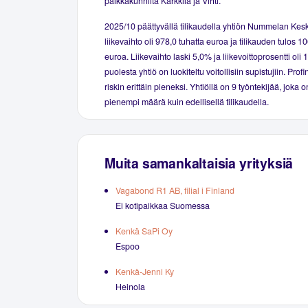
paikkakunnilta Karkkila ja Vihti.
2025/10 päättyvällä tilikaudella yhtiön Nummelan Ke
liikevaihto oli 978,0 tuhatta euroa ja tilikauden tulos 10
euroa. Liikevaihto laski 5,0% ja liikevoittoprosentti ol
puolesta yhtiö on luokiteltu voitollisiin supistujiin. Prof
riskin erittäin pieneksi. Yhtiöllä on 9 työntekijää, joka
pienempi määrä kuin edellisellä tilikaudella.
Muita samankaltaisia yrityksiä
Vagabond R1 AB, filial i Finland
Ei kotipaikkaa Suomessa
Kenkä SaPi Oy
Espoo
Kenkä-Jenni Ky
Heinola