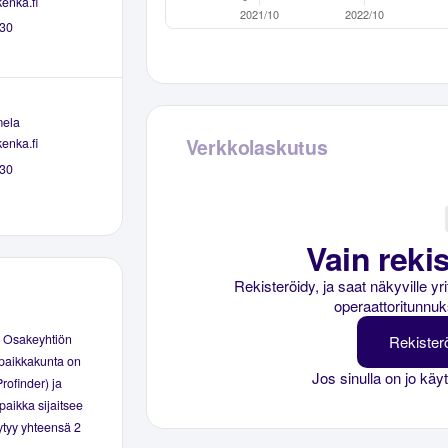
enka.fi
30
ela
Verkkolaskutus
enka.fi
30
Vain rekis
Rekisteröidy, ja saat näkyville y
operaattoritunnuk
 Osakeyhtiön
Rekister
ipaikkakunta on
Jos sinulla on jo käy
rofinder) ja
paikka sijaitsee
öytyy yhteensä 2