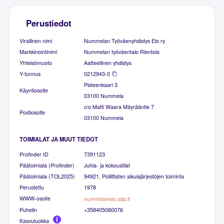
Perustiedot
Virallinen nimi
Nummelan Työväenyhdistys Elo ry
Markkinointinimi
Nummelan työväentalo Rientola
Yhteisömuoto
Aatteellinen yhdistys
Y-tunnus
0212943-0
Pisteenkaari 3
Käyntiosoite
03100 Nummela
c/o Matti Waara Mäyrääntie 7
Postiosoite
03100 Nummela
TOIMIALAT JA MUUT TIEDOT
Profinder ID
7391123
Päätoimiala (Profinder)
Juhla- ja kokoustilat
Päätoimiala (TOL2025)
94921. Poliittisten aikuisjärjestöjen toiminta
Perustettu
1978
WWW-osoite
nummelanelo.sdp.fi
Puhelin
+358405080076
Kasvuluokka