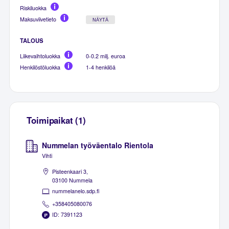
Riskiluokka
Maksuviivetieto
NÄYTÄ
TALOUS
Liikevaihtoluokka
0-0.2 milj. euroa
Henkilöstöluokka
1-4 henkilöä
Toimipaikat (1)
Nummelan työväentalo Rientola
Vihti
Pisteenkaari 3,
03100 Nummela
nummelanelo.sdp.fi
+358405080076
ID: 7391123