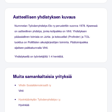
Aatteellisen yhdistyksen kuvaus
Nummelan Työväenyhdistys Elo ry perustettiin vuonna 1978. Kyseessä
on aatteellinen yhdistys, jonka kotipaikka on Vihti. Yhdistyksen
pääasiallinen toimiala on Juhla- ja kokoustilat (Profinder) ja TOL-
luokitus on Poliittisten aikuisjärjestöjen toiminta. Päätoimipaikka
sijaitsee paikkakunnalla Vihti.
Yhdistyksellä on työntekijöitä 1-4 henkilöä.
Muita samankaltaisia yrityksiä
Vihdin Sosialidemokraatit ry
Vihti
Hyvinkäänkylän Työväenyhdistys r.y.
Hyvinkää