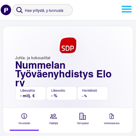
Juhla- ja kokoustilat
Nummelan
Työväenyhdistys Elo
ry
Liikevaihto
Liikevoitto
Henkilöstö
- milj. €
- %
- %
Perustiedot
Päättäjät
Toimipaikat
Verkkolaskutus