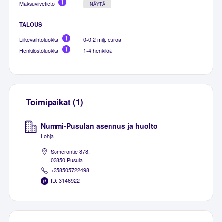
Maksuviivetieto
NÄYTÄ
TALOUS
Liikevaihtoluokka
0-0.2 milj. euroa
Henkilöstöluokka
1-4 henkilöä
Toimipaikat (1)
Nummi-Pusulan asennus ja huolto
Lohja
Somerontie 878,
03850 Pusula
+358505722498
ID: 3146922