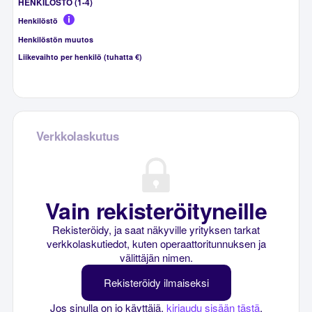
HENKILÖSTÖ (1-4)
Henkilöstö
Henkilöstön muutos
Liikevaihto per henkilö (tuhatta €)
Verkkolaskutus
Vain rekisteröityneille
Rekisteröidy, ja saat näkyville yrityksen tarkat
verkkolaskutiedot, kuten operaattoritunnuksen ja
välittäjän nimen.
Rekisteröidy ilmaiseksi
Jos sinulla on jo käyttäjä,
kirjaudu sisään tästä
.