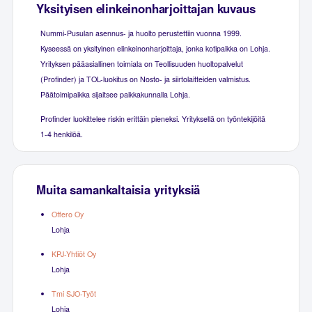
Yksityisen elinkeinonharjoittajan kuvaus
Nummi-Pusulan asennus- ja huolto perustettiin vuonna 1999.
Kyseessä on yksityinen elinkeinonharjoittaja, jonka kotipaikka on Lohja.
Yrityksen pääasiallinen toimiala on Teollisuuden huoltopalvelut
(Profinder) ja TOL-luokitus on Nosto- ja siirtolaitteiden valmistus.
Päätoimipaikka sijaitsee paikkakunnalla Lohja.
Profinder luokittelee riskin erittäin pieneksi. Yrityksellä on työntekijöitä
1-4 henkilöä.
Muita samankaltaisia yrityksiä
Offero Oy
Lohja
KPJ-Yhtiöt Oy
Lohja
Tmi SJO-Työt
Lohja