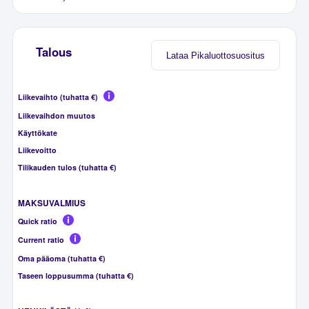
Talous
Lataa Pikaluottosuositus
Liikevaihto (tuhatta €)
Liikevaihdon muutos
Käyttökate
Liikevoitto
Tilikauden tulos (tuhatta €)
MAKSUVALMIUS
Quick ratio
Current ratio
Oma pääoma (tuhatta €)
Taseen loppusumma (tuhatta €)