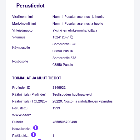
Perustiedot
Virallinen nimi
Nummi-Pusulan asennus- ja huolto
Markkinointinimi
Nummi-Pusulan asennus ja huolto
Yhteisömuoto
Yksityinen elinkeinonharjoittaja
Y-tunnus
1524123-7
Somerontie 878
Käyntiosoite
03850 Pusula
Somerontie 878
Postiosoite
03850 Pusula
TOIMIALAT JA MUUT TIEDOT
Profinder ID
3146922
Päätoimiala (Profinder)
Teollisuuden huoltopalvelut
Päätoimiala (TOL2025)
28220. Nosto- ja siirtolaitteiden valmistus
Perustettu
1999
WWW-osoite
Puhelin
+358505722498
Kasvuluokka
Riskiluokka
1