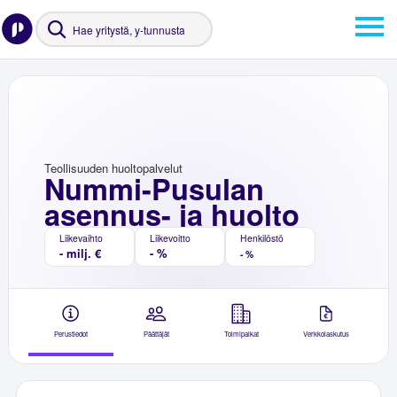
Teollisuuden huoltopalvelut
Nummi-Pusulan
asennus- ja huolto
Liikevaihto
Liikevoitto
Henkilöstö
- milj. €
- %
- %
Perustiedot
Päättäjät
Toimipaikat
Verkkolaskutus