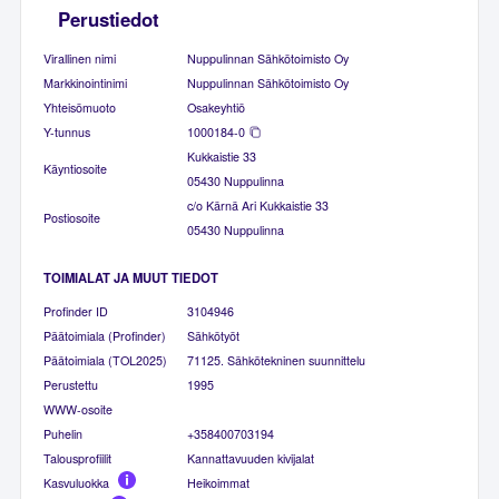
Perustiedot
Virallinen nimi
Nuppulinnan Sähkötoimisto Oy
Markkinointinimi
Nuppulinnan Sähkötoimisto Oy
Yhteisömuoto
Osakeyhtiö
Y-tunnus
1000184-0
Kukkaistie 33
Käyntiosoite
05430 Nuppulinna
c/o Kärnä Ari Kukkaistie 33
Postiosoite
05430 Nuppulinna
TOIMIALAT JA MUUT TIEDOT
Profinder ID
3104946
Päätoimiala (Profinder)
Sähkötyöt
Päätoimiala (TOL2025)
71125. Sähkötekninen suunnittelu
Perustettu
1995
WWW-osoite
Puhelin
+358400703194
Talousprofiilit
Kannattavuuden kivijalat
Kasvuluokka
Heikoimmat