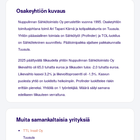
Osakeyhtiön kuvaus
Nuppulinnan Sähkötoimisto Oy perustettiin vuonna 1995. Osakeyhtiön
toimitusjohtana toimii Ari Tapani Kärnä ja kotipaikkakunta on Tuusula.
Yhtiön pääasiallinen toimiala on Sähkötyöt (Profinder) ja TOL-luokitus
on Sähkötekninen suunnittelu. Päätoimipaikka sijaitsee paikkakunnalla
Tuusula.
2025 päättyvällä tilikaudella yhtiön Nuppulinnan Sähkötoimisto Oy
liikevaihto oli 65,0 tuhatta euroa ja tilikauden tulos -2,0 tuhatta euroa.
Liikevaihto kasvoi 3,2% ja liikevoittoprosentti oli -1,5%. Kasvun
puolesta yhtiö on luokiteltu heikoimpiin. Profinder luokittelee riskin
erittäin pieneksi. Yhtiöllä on 1 työntekijää. Määrä säilyi samana
edelliseen tilikauteen verrattuna.
Muita samankaltaisia yrityksiä
TTL Inssit Oy
Tuusula