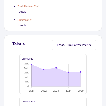
Tomi Piirainen Tmi
Tuusula
Optomec Oy
Tuusula
Talous
Lataa Pikaluottosuositus
Liikevaihto
Liikevoitto-%