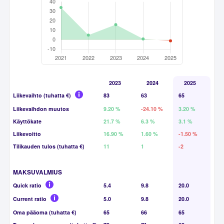
2023
2024
2025
Liikevaihto (tuhatta €)
83
63
65
Liikevaihdon muutos
9.20 %
-24.10 %
3.20 %
Käyttökate
21.7 %
6.3 %
3.1 %
Liikevoitto
16.90 %
1.60 %
-1.50 %
Tilikauden tulos (tuhatta €)
11
1
-2
MAKSUVALMIUS
Quick ratio
5.4
9.8
20.0
Current ratio
5.0
9.8
20.0
Oma pääoma (tuhatta €)
65
66
65