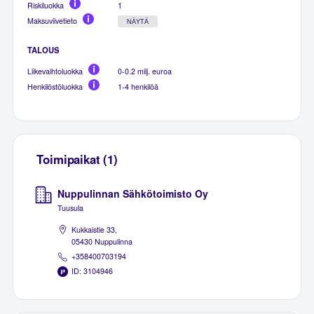
Riskiluokka
1
Maksuviivetieto
NÄYTÄ
TALOUS
Liikevaihtoluokka
0-0.2 milj. euroa
Henkilöstöluokka
1-4 henkilöä
Toimipaikat (1)
Nuppulinnan Sähkötoimisto Oy
Tuusula
Kukkaistie 33,
05430 Nuppulinna
+358400703194
ID: 3104946