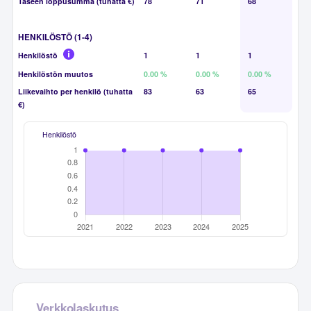
Taseen loppusumma (tuhatta €)
78
71
68
HENKILÖSTÖ (1-4)
Henkilöstö
1
1
1
Henkilöstön muutos
0.00 %
0.00 %
0.00 %
Liikevaihto per henkilö (tuhatta
83
63
65
€)
Henkilöstö
Verkkolaskutus