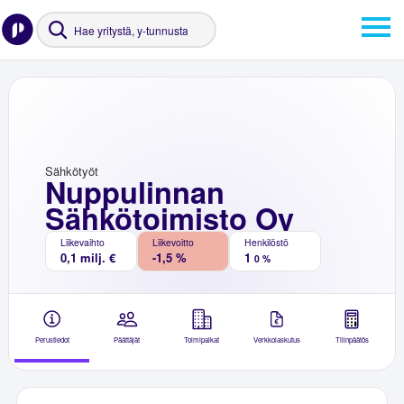
Sähkötyöt
Nuppulinnan
Sähkötoimisto Oy
Liikevaihto
Liikevoitto
Henkilöstö
0,1 milj. €
-1,5 %
1
0 %
Perustiedot
Päättäjät
Toimipaikat
Verkkolaskutus
Tilinpäätös