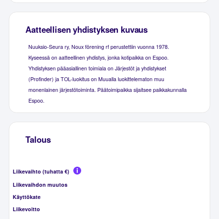
Aatteellisen yhdistyksen kuvaus
Nuuksio-Seura ry, Noux förening rf perustettiin vuonna 1978.
Kyseessä on aatteellinen yhdistys, jonka kotipaikka on Espoo.
Yhdistyksen pääasiallinen toimiala on Järjestöt ja yhdistykset
(Profinder) ja TOL-luokitus on Muualla luokittelematon muu
monenlainen järjestötoiminta. Päätoimipaikka sijaitsee paikkakunnalla
Espoo.
Talous
Liikevaihto (tuhatta €)
Liikevaihdon muutos
Käyttökate
Liikevoitto