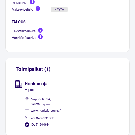
Riskiluokka
Maksuviivetieto
NÄYTÄ
TALOUS
Liikevaihtoluokka
Henkilöstöluokka
Toimipaikat (1)
Honkamaja
Espoo
Nupurintie 24,
02820 Espoo
www.nuuksio-seura.fi
+358407291383
ID: 7430469