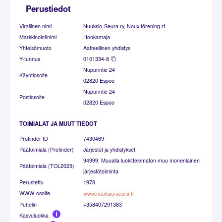
Perustiedot
Virallinen nimi
Nuuksio-Seura ry, Noux förening rf
Markkinointinimi
Honkamaja
Yhteisömuoto
Aatteellinen yhdistys
Y-tunnus
0101334-8
Nupurintie 24
Käyntiosoite
02820 Espoo
Nupurintie 24
Postiosoite
02820 Espoo
TOIMIALAT JA MUUT TIEDOT
Profinder ID
7430469
Päätoimiala (Profinder)
Järjestöt ja yhdistykset
94999. Muualla luokittelematon muu monenlainen
Päätoimiala (TOL2025)
järjestötoiminta
Perustettu
1978
WWW-osoite
www.nuuksio-seura.fi
Puhelin
+358407291383
Kasvuluokka