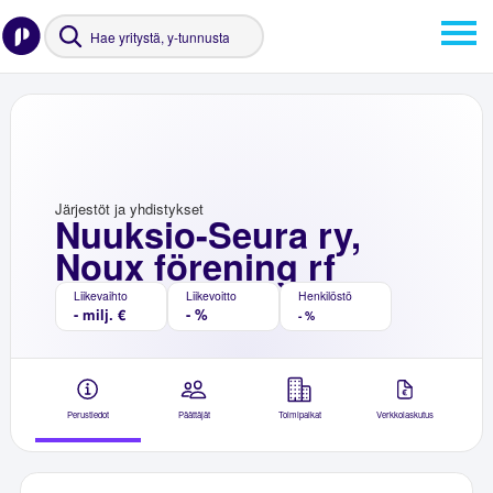
Järjestöt ja yhdistykset
Nuuksio-Seura ry,
Noux förening rf
Liikevaihto
Liikevoitto
Henkilöstö
- milj. €
- %
- %
Perustiedot
Päättäjät
Toimipaikat
Verkkolaskutus