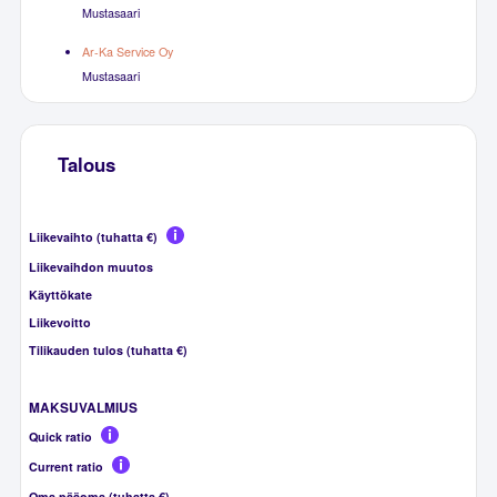
Mustasaari
Ar-Ka Service Oy
Mustasaari
Talous
Liikevaihto (tuhatta €)
Liikevaihdon muutos
Käyttökate
Liikevoitto
Tilikauden tulos (tuhatta €)
MAKSUVALMIUS
Quick ratio
Current ratio
Oma pääoma (tuhatta €)