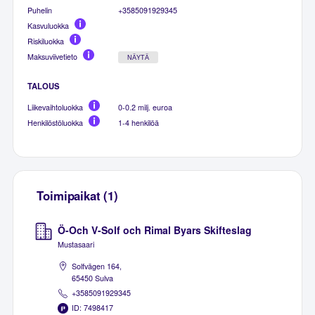
Puhelin
+3585091929345
Kasvuluokka
Riskiluokka
Maksuviivetieto
NÄYTÄ
TALOUS
Liikevaihtoluokka
0-0.2 milj. euroa
Henkilöstöluokka
1-4 henkilöä
Toimipaikat (1)
Ö-Och V-Solf och Rimal Byars Skifteslag
Mustasaari
Solfvägen 164,
65450 Sulva
+3585091929345
ID: 7498417