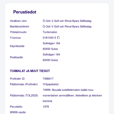
Perustiedot
Virallinen nimi
Ö-Och V-Solf och Rimal Byars Skifteslag
Markkinointinimi
Ö-Och V-Solf och Rimal Byars Skifteslag
Yhteisömuoto
Tuntematon
Y-tunnus
0181043-5
Solfvägen 164
Käyntiosoite
65450 Sulva
Solfvägen 164
Postiosoite
65450 Sulva
TOIMIALAT JA MUUT TIEDOT
Profinder ID
7498417
Päätoimiala (Profinder)
Yrityspalvelut
74999. Muualla luokittelematon kaikki muu
Päätoimiala (TOL2025)
monenlainen ammatillinen, tieteellinen ja tekninen
toiminta
Perustettu
1978
WWW-osoite