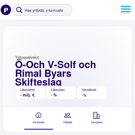
Yrityspalvelut
Ö-Och V-Solf och
Rimal Byars
Skifteslag
Liikevaihto
Liikevoitto
Henkilöstö
- milj. €
- %
- %
Perustiedot
Päättäjät
Toimipaikat