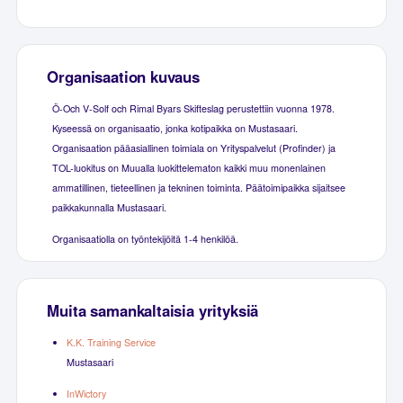
Organisaation kuvaus
Ö-Och V-Solf och Rimal Byars Skifteslag perustettiin vuonna 1978.
Kyseessä on organisaatio, jonka kotipaikka on Mustasaari.
Organisaation pääasiallinen toimiala on Yrityspalvelut (Profinder) ja
TOL-luokitus on Muualla luokittelematon kaikki muu monenlainen
ammatillinen, tieteellinen ja tekninen toiminta. Päätoimipaikka sijaitsee
paikkakunnalla Mustasaari.
Organisaatiolla on työntekijöitä 1-4 henkilöä.
Muita samankaltaisia yrityksiä
K.K. Training Service
Mustasaari
InWictory