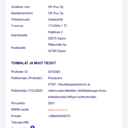
Virallinen nimi
OP-Puu Oy
Markkinointinimi
OP-Puu Oy
Yhteisömuoto
Osakeyhtiö
Y-tunnus
1712004-1
Hyljekuja 2
Käyntiosoite
02270 Espoo
Pilkkumitie 4a
Postiosoite
02780 Espoo
TOIMIALAT JA MUUT TIEDOT
Profinder ID
3072060
Päätoimiala (Profinder)
Puutavara
47521. Rautakauppatavaran ja
Päätoimiala (TOL2025)
rakennustarvikkeiden vähittäiskauppa ilman
erikoistumista tiettyyn tuoteryhmään
Perustettu
2001
WWW-osoite
www.op-puu.fi
Puhelin
+358400445475
Talousprofiilit