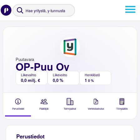
Puutavara
OP-Puu Oy
Liikevaihto
Liikevoitto
Henkilöstö
0,0 milj. €
0,0 %
1
0 %
Perustiedot
Päättäjät
Toimipaikat
Verkkolaskutus
Tilinpäätös
Perustiedot