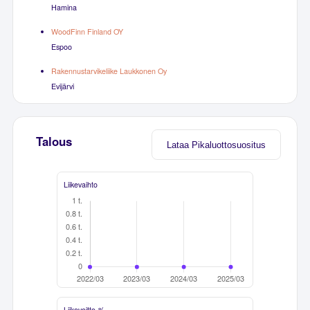
Hamina
WoodFinn Finland OY
Espoo
Rakennustarvikeliike Laukkonen Oy
Evijärvi
Talous
Lataa Pikaluottosuositus
Liikevaihto
Liikevoitto-%