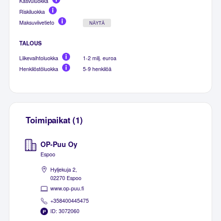
Kasvuluokka
Riskiluokka
Maksuviivetieto
NÄYTÄ
TALOUS
Liikevaihtoluokka
1-2 milj. euroa
Henkilöstöluokka
5-9 henkilöä
Toimipaikat (1)
OP-Puu Oy
Espoo
Hyljekuja 2,
02270 Espoo
www.op-puu.fi
+358400445475
ID: 3072060