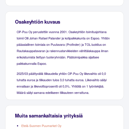
Osakeyhtiön kuvaus
OP-Puu Oy perustettiin vuonna 2001. Osakeyhtiön toimitusjohtana
toimii Olli Johan Rafael Palander ja kotipaikkakunta on Espoo. Yhtiön
pääasiallinen toimiala on Puutavara (Profinder) ja TOL-luokitus on
Rautakauppatavaran ja rakennustarvikkeiden vähittäiskauppa ilman
erikoistumista tiettyyn tuoteryhmään. Päätoimipaikka sijaitsee
paikkakunnalla Espoo.
2025/03 päättyvällä tilikaudella yhtiön OP-Puu Oy liikevaihto oli 0,0
tuhatta euroa ja tilikauden tulos 3,0 tuhatta euroa. Liikevaihto säilyi
ennallaan ja liikevoittoprosentti oli 0,0%. Yhtiöllä on 1 työntekijää.
Määrä säilyi samana edelliseen tilikauteen verrattuna.
Muita samankaltaisia yrityksiä
Etelä-Suomen Puumarket Oy