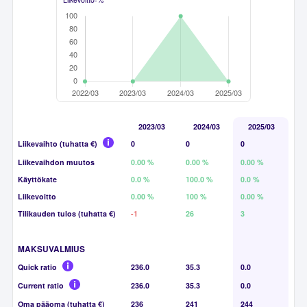
2023/03
2024/03
2025/03
Liikevaihto (tuhatta €)
0
0
0
Liikevaihdon muutos
0.00 %
0.00 %
0.00 %
Käyttökate
0.0 %
100.0 %
0.0 %
Liikevoitto
0.00 %
100 %
0.00 %
Tilikauden tulos (tuhatta €)
-1
26
3
MAKSUVALMIUS
Quick ratio
236.0
35.3
0.0
Current ratio
236.0
35.3
0.0
Oma pääoma (tuhatta €)
236
241
244