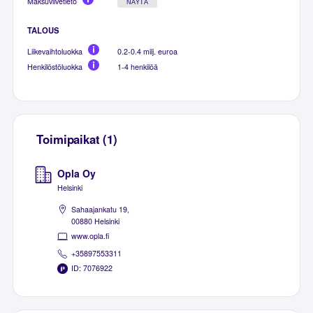
Maksuviivetieto
NÄYTÄ
TALOUS
Liikevaihtoluokka
0.2-0.4 milj. euroa
Henkilöstöluokka
1-4 henkilöä
Toimipaikat (1)
Opla Oy
Helsinki
Sahaajankatu 19,
00880 Helsinki
www.opla.fi
+35897553311
ID: 7076922