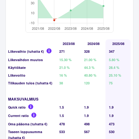
2023/08
2024/08
2025/08
Liikevaihto (tuhatta €)
271
328
347
Liikevaihdon muutos
15.30 %
21.00 %
5.80 %
Käyttökate
21.0 %
44.3 %
28.4 %
Liikevoitto
16 %
40.80 %
25.10 %
Tilikauden tulos (tuhatta €)
38
120
75
MAKSUVALMIUS
Quick ratio
1.5
1.9
1.9
Current ratio
1.5
1.9
1.9
Oma pääoma (tuhatta €)
478
498
473
Taseen loppusumma
533
567
530
(tuhatta €)