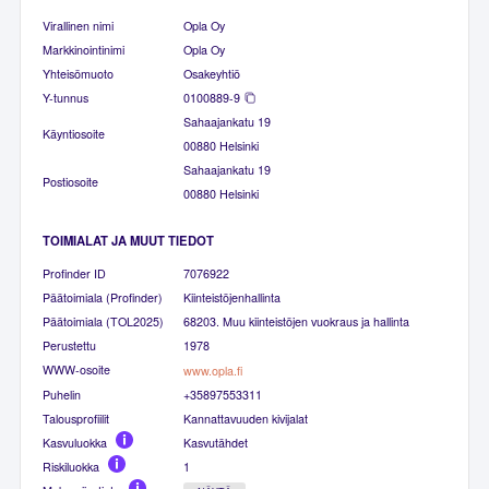
Virallinen nimi
Opla Oy
Markkinointinimi
Opla Oy
Yhteisömuoto
Osakeyhtiö
Y-tunnus
0100889-9
Sahaajankatu 19
Käyntiosoite
00880 Helsinki
Sahaajankatu 19
Postiosoite
00880 Helsinki
TOIMIALAT JA MUUT TIEDOT
Profinder ID
7076922
Päätoimiala (Profinder)
Kiinteistöjenhallinta
Päätoimiala (TOL2025)
68203. Muu kiinteistöjen vuokraus ja hallinta
Perustettu
1978
WWW-osoite
www.opla.fi
Puhelin
+35897553311
Talousprofiilit
Kannattavuuden kivijalat
Kasvuluokka
Kasvutähdet
Riskiluokka
1