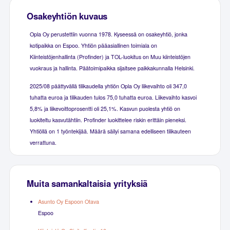
Osakeyhtiön kuvaus
Opla Oy perustettiin vuonna 1978. Kyseessä on osakeyhtiö, jonka
kotipaikka on Espoo. Yhtiön pääasiallinen toimiala on
Kiinteistöjenhallinta (Profinder) ja TOL-luokitus on Muu kiinteistöjen
vuokraus ja hallinta. Päätoimipaikka sijaitsee paikkakunnalla Helsinki.
2025/08 päättyvällä tilikaudella yhtiön Opla Oy liikevaihto oli 347,0
tuhatta euroa ja tilikauden tulos 75,0 tuhatta euroa. Liikevaihto kasvoi
5,8% ja liikevoittoprosentti oli 25,1%. Kasvun puolesta yhtiö on
luokiteltu kasvutähtiin. Profinder luokittelee riskin erittäin pieneksi.
Yhtiöllä on 1 työntekijää. Määrä säilyi samana edelliseen tilikauteen
verrattuna.
Muita samankaltaisia yrityksiä
Asunto Oy Espoon Otava
Espoo