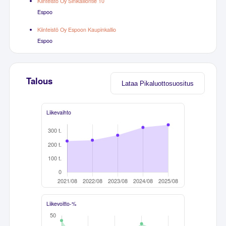
Kiinteistö Oy Sinikalliontie 10
Espoo
Kiinteistö Oy Espoon Kaupinkallio
Espoo
Talous
Lataa Pikaluottosuositus
Liikevaihto
Liikevoitto-%