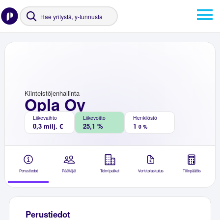
Kiinteistöjenhallinta
Opla Oy
Liikevaihto
Liikevoitto
Henkilöstö
0,3 milj. €
25,1 %
1
0 %
Perustiedot
Päättäjät
Toimipaikat
Verkkolaskutus
Tilinpäätös
Perustiedot