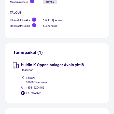
Maksuviivetieto
NÄYTÄ
TALOUS
Liikevaihtoluokka
0-0.2 milj. euroa
Henkilöstöluokka
1-4 henkilöä
Toimipaikat (1)
Huldin K Öppna bolaget Avoin yhtiö
Raasepori
Leksvall,
10600 Tammisaari
+35819204482
ID: 7167072