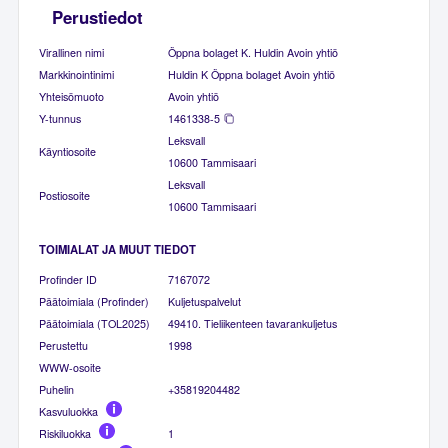
Perustiedot
Virallinen nimi
Öppna bolaget K. Huldin Avoin yhtiö
Markkinointinimi
Huldin K Öppna bolaget Avoin yhtiö
Yhteisömuoto
Avoin yhtiö
Y-tunnus
1461338-5
Leksvall
Käyntiosoite
10600 Tammisaari
Leksvall
Postiosoite
10600 Tammisaari
TOIMIALAT JA MUUT TIEDOT
Profinder ID
7167072
Päätoimiala (Profinder)
Kuljetuspalvelut
Päätoimiala (TOL2025)
49410. Tieliikenteen tavarankuljetus
Perustettu
1998
WWW-osoite
Puhelin
+35819204482
Kasvuluokka
Riskiluokka
1