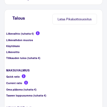
Talous
Lataa Pikaluottosuositus
Liikevaihto (tuhatta €)
Liikevaihdon muutos
Käyttökate
Liikevoitto
Tilikauden tulos (tuhatta €)
MAKSUVALMIUS
Quick ratio
Current ratio
Oma pääoma (tuhatta €)
Taseen loppusumma (tuhatta €)