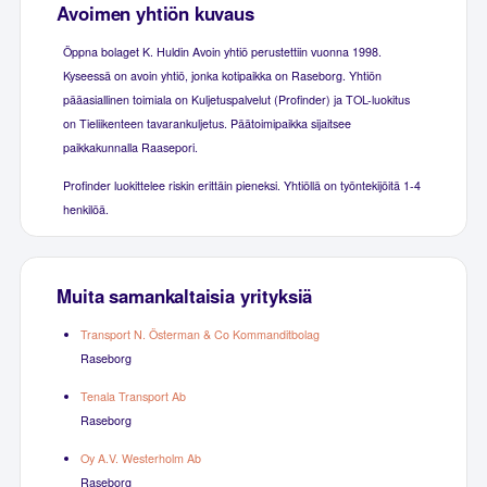
Avoimen yhtiön kuvaus
Öppna bolaget K. Huldin Avoin yhtiö perustettiin vuonna 1998.
Kyseessä on avoin yhtiö, jonka kotipaikka on Raseborg. Yhtiön
pääasiallinen toimiala on Kuljetuspalvelut (Profinder) ja TOL-luokitus
on Tieliikenteen tavarankuljetus. Päätoimipaikka sijaitsee
paikkakunnalla Raasepori.
Profinder luokittelee riskin erittäin pieneksi. Yhtiöllä on työntekijöitä 1-4
henkilöä.
Muita samankaltaisia yrityksiä
Transport N. Österman & Co Kommanditbolag
Raseborg
Tenala Transport Ab
Raseborg
Oy A.V. Westerholm Ab
Raseborg