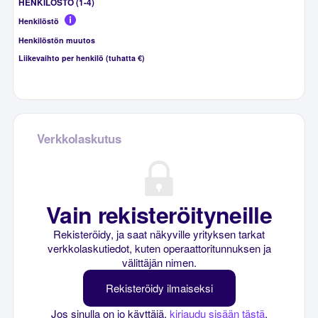
HENKILÖSTÖ (1-4)
Henkilöstö
Henkilöstön muutos
Liikevaihto per henkilö (tuhatta €)
Verkkolaskutus
Vain rekisteröityneille
Rekisteröidy, ja saat näkyville yrityksen tarkat
verkkolaskutiedot, kuten operaattoritunnuksen ja
välittäjän nimen.
Rekisteröidy ilmaiseksi
Jos sinulla on jo käyttäjä,
kirjaudu sisään tästä
.