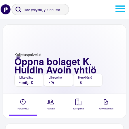
Kuljetuspalvelut
Öppna bolaget K.
Huldin Avoin yhtiö
Liikevaihto
Liikevoitto
Henkilöstö
- milj. €
- %
- %
Perustiedot
Päättäjät
Toimipaikat
Verkkolaskutus