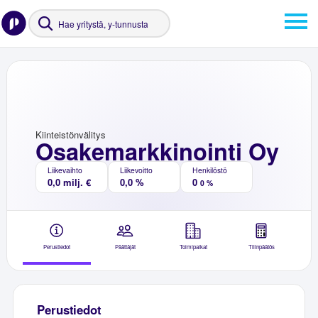
Kiinteistönvälitys
Osakemarkkinointi Oy
Liikevaihto
Liikevoitto
Henkilöstö
0,0 milj. €
0,0 %
0
0 %
Perustiedot
Päättäjät
Toimipaikat
Tilinpäätös
Perustiedot