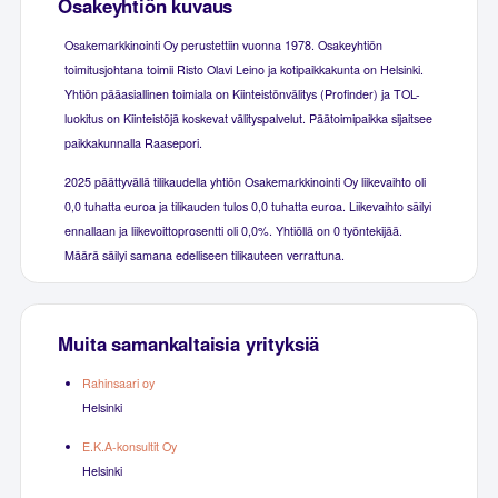
Osakeyhtiön kuvaus
Osakemarkkinointi Oy perustettiin vuonna 1978. Osakeyhtiön
toimitusjohtana toimii Risto Olavi Leino ja kotipaikkakunta on Helsinki.
Yhtiön pääasiallinen toimiala on Kiinteistönvälitys (Profinder) ja TOL-
luokitus on Kiinteistöjä koskevat välityspalvelut. Päätoimipaikka sijaitsee
paikkakunnalla Raasepori.
2025 päättyvällä tilikaudella yhtiön Osakemarkkinointi Oy liikevaihto oli
0,0 tuhatta euroa ja tilikauden tulos 0,0 tuhatta euroa. Liikevaihto säilyi
ennallaan ja liikevoittoprosentti oli 0,0%. Yhtiöllä on 0 työntekijää.
Määrä säilyi samana edelliseen tilikauteen verrattuna.
Muita samankaltaisia yrityksiä
Rahinsaari oy
Helsinki
E.K.A-konsultit Oy
Helsinki