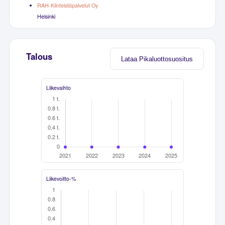
RAH-Kiinteistöpalvelut Oy
Helsinki
Talous
Lataa Pikaluottosuositus
Liikevaihto
Liikevoitto-%