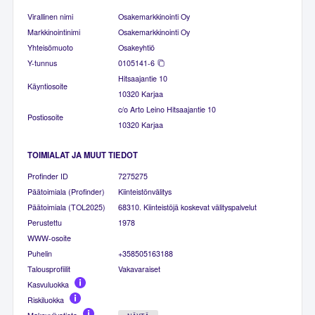
Virallinen nimi
Osakemarkkinointi Oy
Markkinointinimi
Osakemarkkinointi Oy
Yhteisömuoto
Osakeyhtiö
Y-tunnus
0105141-6
Hitsaajantie 10
Käyntiosoite
10320 Karjaa
c/o Arto Leino Hitsaajantie 10
Postiosoite
10320 Karjaa
TOIMIALAT JA MUUT TIEDOT
Profinder ID
7275275
Päätoimiala (Profinder)
Kiinteistönvälitys
Päätoimiala (TOL2025)
68310. Kiinteistöjä koskevat välityspalvelut
Perustettu
1978
WWW-osoite
Puhelin
+358505163188
Talousprofiilit
Vakavaraiset
Kasvuluokka
Riskiluokka