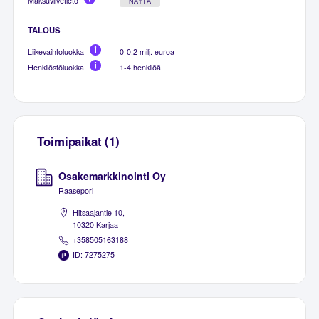
Maksuviivetieto
NÄYTÄ
TALOUS
Liikevaihtoluokka
0-0.2 milj. euroa
Henkilöstöluokka
1-4 henkilöä
Toimipaikat (1)
Osakemarkkinointi Oy
Raasepori
Hitsaajantie 10,
10320 Karjaa
+358505163188
ID: 7275275