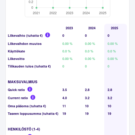
2023
2024
2025
Liikevaihto (tuhatta €)
0
0
0
Liikevaihdon muutos
0.00 %
0.00 %
0.00 %
Käyttökate
0.0 %
0.0 %
0.0 %
Liikevoitto
0.00 %
0.00 %
0.00 %
Tilikauden tulos (tuhatta €)
0
0
0
MAKSUVALMIUS
Quick ratio
3.5
2.8
2.8
Current ratio
4.0
3.2
3.2
Oma pääoma (tuhatta €)
11
10
10
Taseen loppusumma (tuhatta €)
19
19
19
HENKILÖSTÖ (1-4)