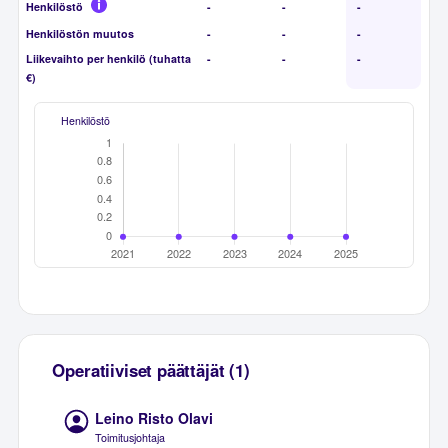
Henkilöstö
-
-
-
Henkilöstön muutos
-
-
-
Liikevaihto per henkilö (tuhatta
-
-
-
€)
Henkilöstö
Operatiiviset päättäjät (1)
Leino Risto Olavi
Toimitusjohtaja