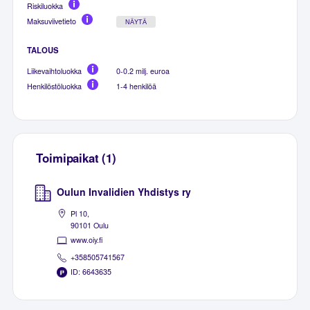
Riskiluokka
Maksuviivetieto
NÄYTÄ
TALOUS
Liikevaihtoluokka
0-0.2 milj. euroa
Henkilöstöluokka
1-4 henkilöä
Toimipaikat (1)
Oulun Invalidien Yhdistys ry
Pl 10,
90101 Oulu
www.oiy.fi
+358505741567
ID: 6643635