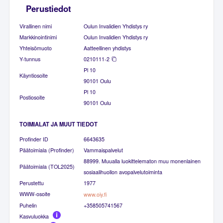
Perustiedot
Virallinen nimi
Oulun Invalidien Yhdistys ry
Markkinointinimi
Oulun Invalidien Yhdistys ry
Yhteisömuoto
Aatteellinen yhdistys
Y-tunnus
0210111-2
Pl 10
Käyntiosoite
90101 Oulu
Pl 10
Postiosoite
90101 Oulu
TOIMIALAT JA MUUT TIEDOT
Profinder ID
6643635
Päätoimiala (Profinder)
Vammaispalvelut
88999. Muualla luokittelematon muu monenlainen
Päätoimiala (TOL2025)
sosiaalihuollon avopalvelutoiminta
Perustettu
1977
WWW-osoite
www.oiy.fi
Puhelin
+358505741567
Kasvuluokka