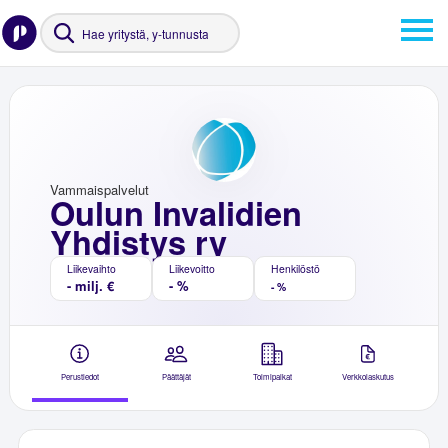
Vammaispalvelut
Oulun Invalidien
Yhdistys ry
Liikevaihto
Liikevoitto
Henkilöstö
- milj. €
- %
- %
Perustiedot
Päättäjät
Toimipaikat
Verkkolaskutus