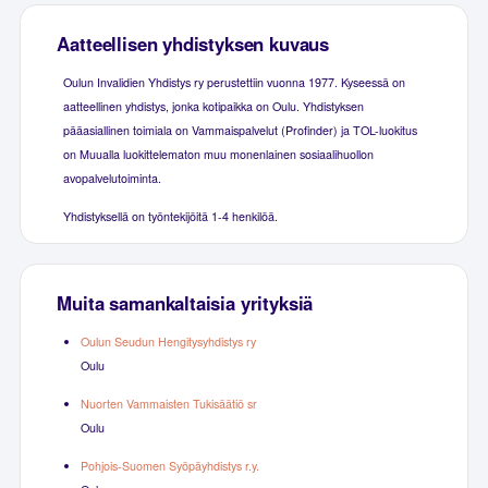
Aatteellisen yhdistyksen kuvaus
Oulun Invalidien Yhdistys ry perustettiin vuonna 1977. Kyseessä on
aatteellinen yhdistys, jonka kotipaikka on Oulu. Yhdistyksen
pääasiallinen toimiala on Vammaispalvelut (Profinder) ja TOL-luokitus
on Muualla luokittelematon muu monenlainen sosiaalihuollon
avopalvelutoiminta.
Yhdistyksellä on työntekijöitä 1-4 henkilöä.
Muita samankaltaisia yrityksiä
Oulun Seudun Hengitysyhdistys ry
Oulu
Nuorten Vammaisten Tukisäätiö sr
Oulu
Pohjois-Suomen Syöpäyhdistys r.y.