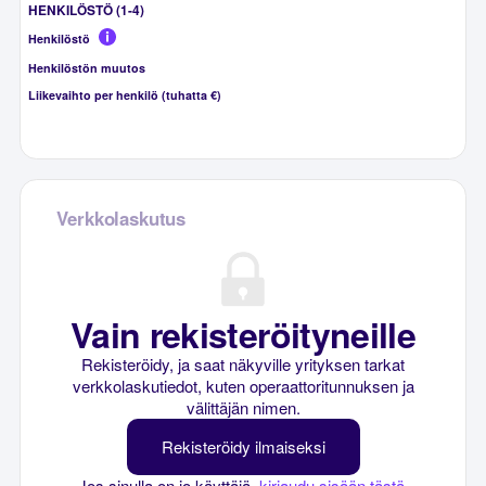
HENKILÖSTÖ (1-4)
Henkilöstö
Henkilöstön muutos
Liikevaihto per henkilö (tuhatta €)
Verkkolaskutus
Vain rekisteröityneille
Rekisteröidy, ja saat näkyville yrityksen tarkat
verkkolaskutiedot, kuten operaattoritunnuksen ja
välittäjän nimen.
Rekisteröidy ilmaiseksi
Jos sinulla on jo käyttäjä,
kirjaudu sisään tästä
.