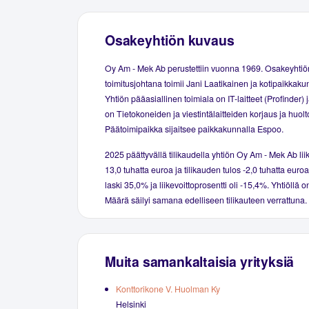
Osakeyhtiön kuvaus
Oy Am - Mek Ab perustettiin vuonna 1969. Osakeyhtiö
toimitusjohtana toimii Jani Laatikainen ja kotipaikkaku
Yhtiön pääasiallinen toimiala on IT-laitteet (Profinder)
on Tietokoneiden ja viestintälaitteiden korjaus ja huolt
Päätoimipaikka sijaitsee paikkakunnalla Espoo.
2025 päättyvällä tilikaudella yhtiön Oy Am - Mek Ab liik
13,0 tuhatta euroa ja tilikauden tulos -2,0 tuhatta euroa
laski 35,0% ja liikevoittoprosentti oli -15,4%. Yhtiöllä o
Määrä säilyi samana edelliseen tilikauteen verrattuna.
Muita samankaltaisia yrityksiä
Konttorikone V. Huolman Ky
Helsinki