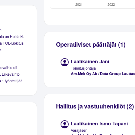
n
nta on Helsinki.
Operatiiviset päättäjät (1)
 ja TOL-luokitus
o.
Laatikainen Jani
evaihto oli
Toimitusjohtaja
Am-Mek Oy Ab / Data Group Lauttas
. Liikevaihto
n 1 työntekijää.
Hallitus ja vastuuhenkilöt (2)
Laatikainen Ismo Tapani
Varajäsen