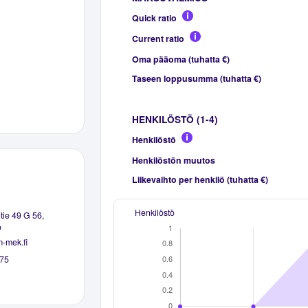
Quick ratio
Current ratio
Oma pääoma (tuhatta €)
Taseen loppusumma (tuhatta €)
HENKILÖSTÖ (1-4)
Henkilöstö
Henkilöstön muutos
Liikevaihto per henkilö (tuhatta €)
Henkilöstö
tie 49 G 56,
o
m-mek.fi
75