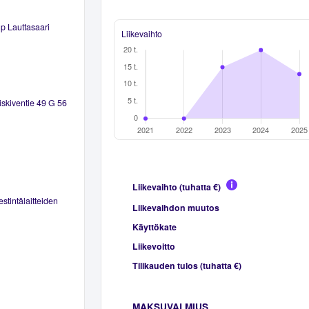
p Lauttasaari
Liikevaihto
iskiventie 49 G 56
Liikevaihto (tuhatta €)
stintälaitteiden
Liikevaihdon muutos
Käyttökate
Liikevoitto
Tilikauden tulos (tuhatta €)
MAKSUVALMIUS