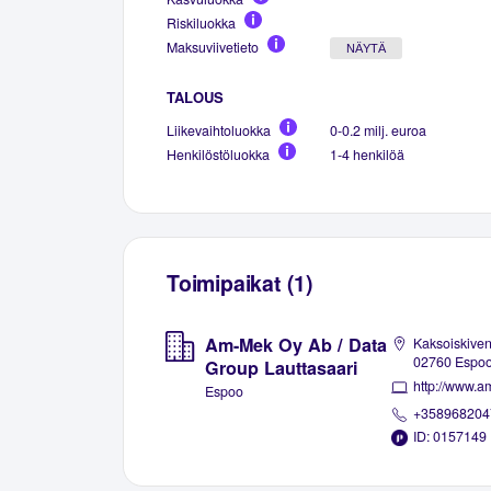
Riskiluokka
Maksuviivetieto
NÄYTÄ
TALOUS
Liikevaihtoluokka
0-0.2 milj. euroa
Henkilöstöluokka
1-4 henkilöä
Toimipaikat (1)
Am-Mek Oy Ab / Data
Kaksoiskiven
02760 Espo
Group Lauttasaari
http://www.a
Espoo
+358968204
ID: 0157149