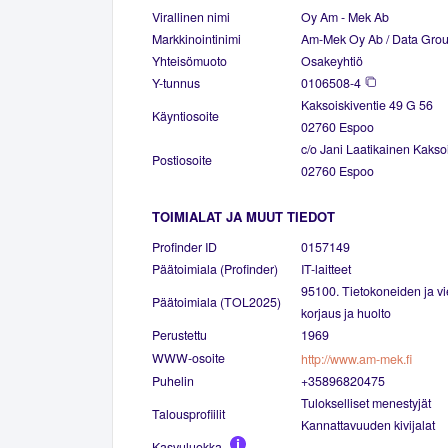
Virallinen nimi
Oy Am - Mek Ab
Markkinointinimi
Am-Mek Oy Ab / Data Grou
Yhteisömuoto
Osakeyhtiö
Y-tunnus
0106508-4
Kaksoiskiventie 49 G 56
Käyntiosoite
02760 Espoo
c/o Jani Laatikainen Kakso
Postiosoite
02760 Espoo
TOIMIALAT JA MUUT TIEDOT
Profinder ID
0157149
Päätoimiala (Profinder)
IT-laitteet
95100. Tietokoneiden ja vie
Päätoimiala (TOL2025)
korjaus ja huolto
Perustettu
1969
WWW-osoite
http://www.am-mek.fi
Puhelin
+35896820475
Tulokselliset menestyjät
Talousprofiilit
Kannattavuuden kivijalat
Kasvuluokka