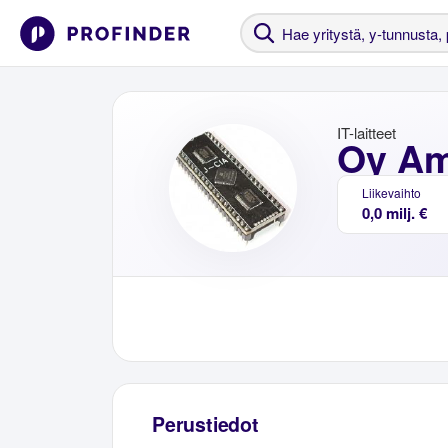
IT-laitteet
Oy Am
Liikevaihto
0,0 milj. €
Perustiedot