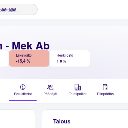
 - Mek Ab
Liikevoitto
Henkilöstö
-15,4 %
1
0 %
Perustiedot
Päättäjät
Toimipaikat
Tilinpäätös
Talous