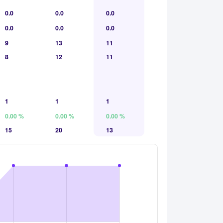
0.0
0.0
0.0
0.0
0.0
0.0
9
13
11
8
12
11
1
1
1
0.00 %
0.00 %
0.00 %
15
20
13