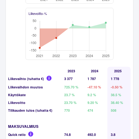
Liikevoitto-%
2023
2024
2025
Liikevaihto (tuhatta €)
3 377
1 787
1 778
Liikevaihdon muutos
725.70 %
-47.10 %
-0.50 %
Käyttökate
23.7 %
9.2 %
38.5 %
Liikevoitto
23.70 %
9.20 %
38.40 %
Tilikauden tulos (tuhatta €)
770
474
508
MAKSUVALMIUS
Quick ratio
74.8
492.0
3.8