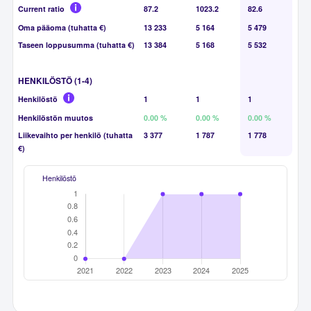
Current ratio
87.2
1023.2
82.6
Oma pääoma (tuhatta €)
13 233
5 164
5 479
Taseen loppusumma (tuhatta €)
13 384
5 168
5 532
HENKILÖSTÖ (1-4)
Henkilöstö
1
1
1
Henkilöstön muutos
0.00 %
0.00 %
0.00 %
Liikevaihto per henkilö (tuhatta
3 377
1 787
1 778
€)
Henkilöstö