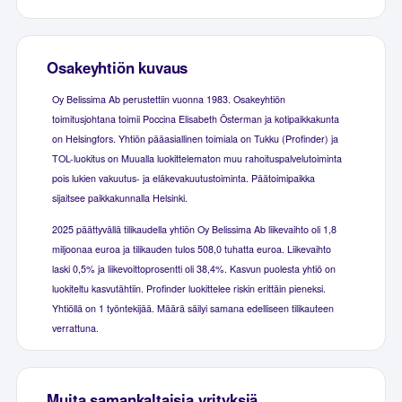
Osakeyhtiön kuvaus
Oy Belissima Ab perustettiin vuonna 1983. Osakeyhtiön
toimitusjohtana toimii Poccina Elisabeth Österman ja kotipaikkakunta
on Helsingfors. Yhtiön pääasiallinen toimiala on Tukku (Profinder) ja
TOL-luokitus on Muualla luokittelematon muu rahoituspalvelutoiminta
pois lukien vakuutus- ja eläkevakuutustoiminta. Päätoimipaikka
sijaitsee paikkakunnalla Helsinki.
2025 päättyvällä tilikaudella yhtiön Oy Belissima Ab liikevaihto oli 1,8
miljoonaa euroa ja tilikauden tulos 508,0 tuhatta euroa. Liikevaihto
laski 0,5% ja liikevoittoprosentti oli 38,4%. Kasvun puolesta yhtiö on
luokiteltu kasvutähtiin. Profinder luokittelee riskin erittäin pieneksi.
Yhtiöllä on 1 työntekijää. Määrä säilyi samana edelliseen tilikauteen
verrattuna.
Muita samankaltaisia yrityksiä