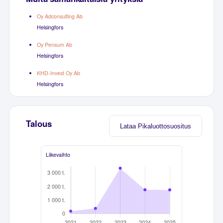
Oy Adconsulting Ab
Helsingfors
Oy Pensum Ab
Helsingfors
KHD-Invest Oy Ab
Helsingfors
Talous
Lataa Pikaluottosuositus
Liikevaihto