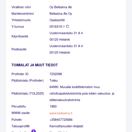
Virallinen nimi
Oy Belissima Ab
Markkinointinimi
Belissima Ab Oy
Yhteisömuoto
Osakeyhtiö
Y-tunnus
0516319-1
Uudenmaankatu 31 A 4
Käyntiosoite
00120 Helsinki
Uudenmaankatu 31 A 4
Postiosoite
00120 Helsinki
TOIMIALAT JA MUUT TIEDOT
Profinder ID
7232098
Päätoimiala (Profinder)
Tukku
64990. Muualla luokittelematon muu
Päätoimiala (TOL2025)
rahoituspalvelutoiminta pois lukien vakuutus- ja
eläkevakuutustoiminta
Perustettu
1983
WWW-osoite
www.belissima.fi
Puhelin
+358407725686
Talousprofiilit
Kannattavuuden kivijalat