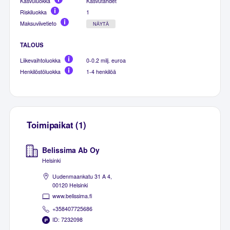
Kasvuluokka
Kasvutähdet
Riskiluokka
1
Maksuviivetieto
NÄYTÄ
TALOUS
Liikevaihtoluokka
0-0.2 milj. euroa
Henkilöstöluokka
1-4 henkilöä
Toimipaikat (1)
Belissima Ab Oy
Helsinki
Uudenmaankatu 31 A 4,
00120 Helsinki
www.belissima.fi
+358407725686
ID: 7232098