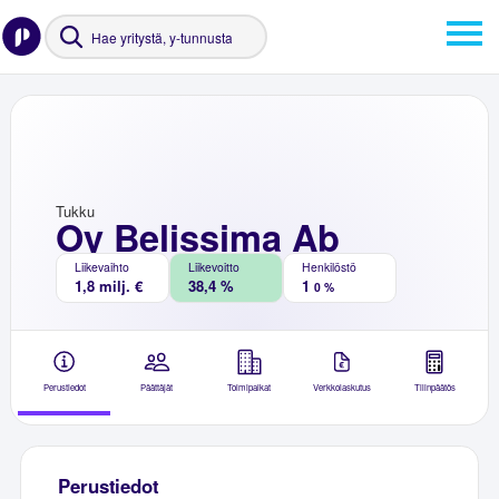
Tukku
Oy Belissima Ab
Liikevaihto
Liikevoitto
Henkilöstö
1,8 milj. €
38,4 %
1
0 %
Perustiedot
Päättäjät
Toimipaikat
Verkkolaskutus
Tilinpäätös
Perustiedot