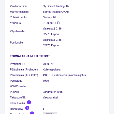
Virallinen nimi
Oy Bemet Trading Ab
Markkinointinimi
Bemet Trading Oy Ab
Yhteisömuoto
Osakeyhtiö
Y-tunnus
0100399-1
Valakuja 2 C 36
Käyntiosoite
02770 Espoo
Valakuja 2 C 36
Postiosoite
02770 Espoo
TOIMIALAT JA MUUT TIEDOT
Profinder ID
7080972
Päätoimiala (Profinder)
Kuljetuspalvelut
Päätoimiala (TOL2025)
49410. Tieliikenteen tavarankuljetus
Perustettu
1970
WWW-osoite
Puhelin
+358500441015
Talousprofiilit
Vakavaraiset
Kasvuluokka
Riskiluokka
3