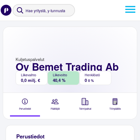
Kuljetuspalvelut
Oy Bemet Trading Ab
Liikevaihto
Liikevoitto
Henkilöstö
0,0 milj. €
40,4 %
0
0 %
Perustiedot
Päättäjät
Toimipaikat
Tilinpäätös
Perustiedot