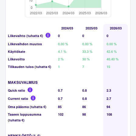
2024/03
2025/03
2026/03
Liikevaihto (tuhatta €)
0
0
0
Liikevaihdon muutos
0.00 %
0.00 %
0.00 %
Käyttökate
4.1 %
33.3 %
42.6 %
Liikevoitto
2 %
30 %
40.40 %
Tilikauden tulos (tuhatta €)
1
7
15
MAKSUVALMIUS
Quick ratio
0.7
0.8
2.3
Current ratio
0.7
0.8
2.7
Oma pääoma (tuhatta €)
85
86
94
Taseen loppusumma
102
98
108
(tuhatta €)
HENKILÖSTÖ (1-4)