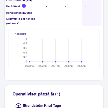
Henkilöstö
-
-
-
Henkilöstön muutos
-
-
-
Liikevaihto per henkilö
-
-
-
(tuhatta €)
Henkilöstö
Operatiiviset päättäjät (1)
Strandström Knut Tage