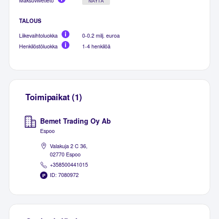
Maksuviivetieto
NÄYTÄ
TALOUS
Liikevaihtoluokka
0-0.2 milj. euroa
Henkilöstöluokka
1-4 henkilöä
Toimipaikat (1)
Bemet Trading Oy Ab
Espoo
Valakuja 2 C 36,
02770 Espoo
+358500441015
ID: 7080972