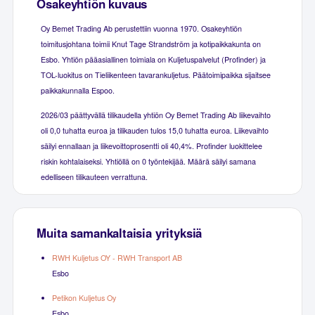
Osakeyhtiön kuvaus
Oy Bemet Trading Ab perustettiin vuonna 1970. Osakeyhtiön
toimitusjohtana toimii Knut Tage Strandström ja kotipaikkakunta on
Esbo. Yhtiön pääasiallinen toimiala on Kuljetuspalvelut (Profinder) ja
TOL-luokitus on Tieliikenteen tavarankuljetus. Päätoimipaikka sijaitsee
paikkakunnalla Espoo.
2026/03 päättyvällä tilikaudella yhtiön Oy Bemet Trading Ab liikevaihto
oli 0,0 tuhatta euroa ja tilikauden tulos 15,0 tuhatta euroa. Liikevaihto
säilyi ennallaan ja liikevoittoprosentti oli 40,4%. Profinder luokittelee
riskin kohtalaiseksi. Yhtiöllä on 0 työntekijää. Määrä säilyi samana
edelliseen tilikauteen verrattuna.
Muita samankaltaisia yrityksiä
RWH Kuljetus OY - RWH Transport AB
Esbo
Petikon Kuljetus Oy
Esbo