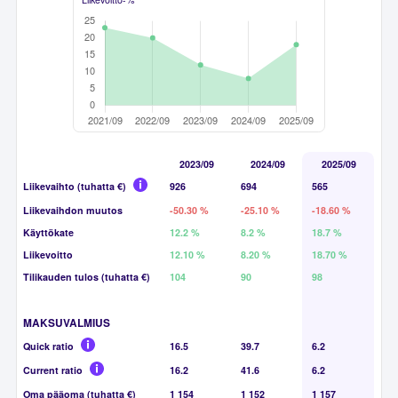
2023/09
2024/09
2025/09
Liikevaihto (tuhatta €)
926
694
565
Liikevaihdon muutos
-50.30 %
-25.10 %
-18.60 %
Käyttökate
12.2 %
8.2 %
18.7 %
Liikevoitto
12.10 %
8.20 %
18.70 %
Tilikauden tulos (tuhatta €)
104
90
98
MAKSUVALMIUS
Quick ratio
16.5
39.7
6.2
Current ratio
16.2
41.6
6.2
Oma pääoma (tuhatta €)
1 154
1 152
1 157