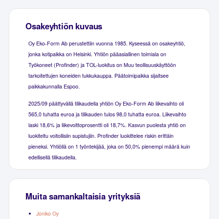
Osakeyhtiön kuvaus
Oy Eko-Form Ab perustettiin vuonna 1985. Kyseessä on osakeyhtiö,
jonka kotipaikka on Helsinki. Yhtiön pääasiallinen toimiala on
Työkoneet (Profinder) ja TOL-luokitus on Muu teollisuuskäyttöön
tarkoitettujen koneiden tukkukauppa. Päätoimipaikka sijaitsee
paikkakunnalla Espoo.
2025/09 päättyvällä tilikaudella yhtiön Oy Eko-Form Ab liikevaihto oli
565,0 tuhatta euroa ja tilikauden tulos 98,0 tuhatta euroa. Liikevaihto
laski 18,6% ja liikevoittoprosentti oli 18,7%. Kasvun puolesta yhtiö on
luokiteltu voitollisiin supistujiin. Profinder luokittelee riskin erittäin
pieneksi. Yhtiöllä on 1 työntekijää, joka on 50,0% pienempi määrä kuin
edellisellä tilikaudella.
Muita samankaltaisia yrityksiä
Joniko Oy