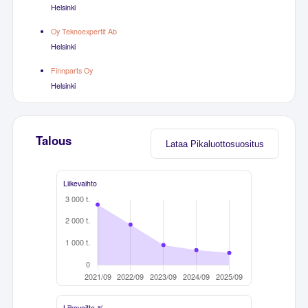
Helsinki
Oy Teknoexpertit Ab
Helsinki
Finnparts Oy
Helsinki
Talous
Lataa Pikaluottosuositus
Liikevaihto
Liikevoitto-%