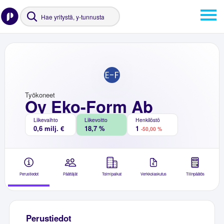
Työkoneet
Oy Eko-Form Ab
Liikevaihto
Liikevoitto
Henkilöstö
0,6 milj. €
18,7 %
1
-50,00 %
Perustiedot
Päättäjät
Toimipaikat
Verkkolaskutus
Tilinpäätös
Perustiedot