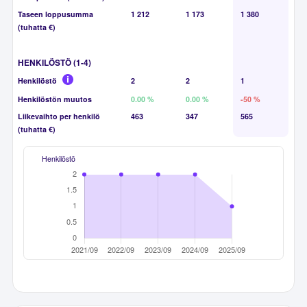
Taseen loppusumma
1 212
1 173
1 380
(tuhatta €)
HENKILÖSTÖ (1-4)
Henkilöstö
2
2
1
Henkilöstön muutos
0.00 %
0.00 %
-50 %
Liikevaihto per henkilö
463
347
565
(tuhatta €)
Henkilöstö