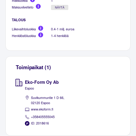
Riskiluokka
1
Maksuviivetieto
NÄYTÄ
TALOUS
Liikevaihtoluokka
0.4-1 milj. euroa
Henkilöstöluokka
1-4 henkilöä
Toimipaikat (1)
Eko-Form Oy Ab
Espoo
Suvikummuntie 1 D 66,
02120 Espoo
www.ekoform.fi
+358405555045
ID: 2018616