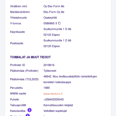
Virallinen nimi
Oy Eko-Form Ab
Markkinointinimi
Eko-Form Oy Ab
Yhteisömuoto
Osakeyhtiö
Y-tunnus
0586965-3
Suvikummuntie 1 D 66
Käyntiosoite
02120 Espoo
Suvikummuntie 1 D 66
Postiosoite
02120 Espoo
TOIMIALAT JA MUUT TIEDOT
Profinder ID
2018616
Päätoimiala (Profinder)
Työkoneet
46642. Muu teollisuuskäyttöön tarkoitettujen
Päätoimiala (TOL2025)
koneiden tukkukauppa
Perustettu
1985
WWW-osoite
www.ekoform.fi
Puhelin
+358405555045
Talousprofiilit
Kannattavuuden kivijalat
Kasvuluokka
Voitolliset supistujat