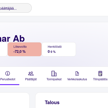
ar Ab
Liikevoitto
Henkilöstö
-72,0 %
0
0 %
Perustiedot
Päättäjät
Toimipaikat
Verkkolaskutus
Tilinpäätös
Talous