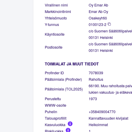
Virallinen nimi
Oy Emar Ab
Markkinointinimi
Emar Ab Oy
Yhteisömuoto
Osakeyhtiö
Y-tunnus
0100123-2
c/o Suomen Säätiötilipalve
Käyntiosoite
00131 Helsinki
c/o Suomen Säätiötilipalve
Postiosoite
00131 Helsinki
TOIMIALAT JA MUUT TIEDOT
Profinder ID
7078039
Päätoimiala (Profinder)
Rahoitus
66190. Muu rahoitusta palv
Päätoimiala (TOL2025)
lukien vakuutus- ja eläkev
Perustettu
1973
WWW-osoite
Puhelin
+358409004770
Talousprofiilit
Kannattavuuden kivijalat
Kasvuluokka
Heikoimmat
Riskiluokka
1