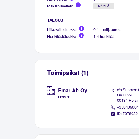
Maksuviivetieto
NÄYTÄ
TALOUS
Liikevaihtoluokka
0.4-1 milj. euroa
Henkilöstöluokka
1-4 henkilöä
Toimipaikat (1)
Emar Ab Oy
c/o Suomen S
Oy Pl 29,
Helsinki
00131 Helsin
+358409004
ID: 7078039