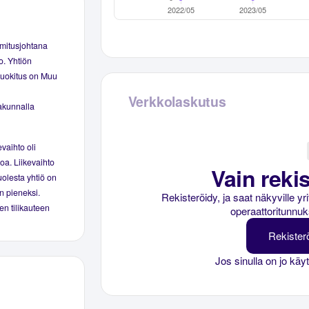
imitusjohtana
o. Yhtiön
-luokitus on Muu
Verkkolaskutus
akunnalla
vaihto oli
roa. Liikevaihto
Vain rekis
uolesta yhtiö on
in pieneksi.
Rekisteröidy, ja saat näkyville y
en tilikauteen
operaattoritunnuk
Rekister
Jos sinulla on jo käy