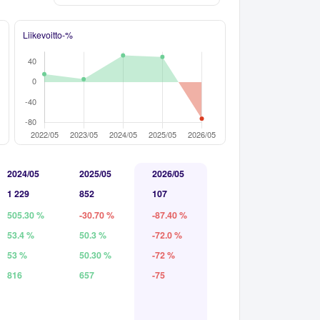
Liikevoitto-%
2024/05
2025/05
2026/05
1 229
852
107
505.30 %
-30.70 %
-87.40 %
53.4 %
50.3 %
-72.0 %
53 %
50.30 %
-72 %
816
657
-75