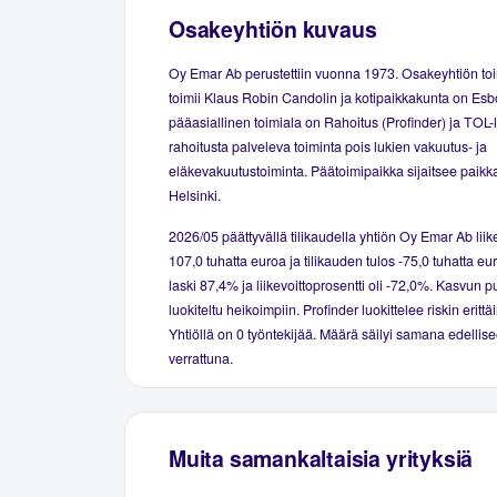
Osakeyhtiön kuvaus
Oy Emar Ab perustettiin vuonna 1973. Osakeyhtiön to
toimii Klaus Robin Candolin ja kotipaikkakunta on Esb
pääasiallinen toimiala on Rahoitus (Profinder) ja TOL
rahoitusta palveleva toiminta pois lukien vakuutus- ja
eläkevakuutustoiminta. Päätoimipaikka sijaitsee paikk
Helsinki.
2026/05 päättyvällä tilikaudella yhtiön Oy Emar Ab liike
107,0 tuhatta euroa ja tilikauden tulos -75,0 tuhatta eu
laski 87,4% ja liikevoittoprosentti oli -72,0%. Kasvun p
luokiteltu heikoimpiin. Profinder luokittelee riskin erittä
Yhtiöllä on 0 työntekijää. Määrä säilyi samana edellise
verrattuna.
Muita samankaltaisia yrityksiä