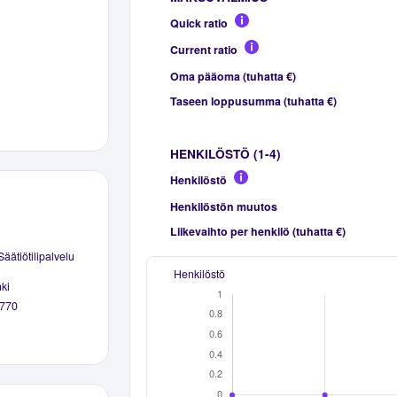
Quick ratio
Current ratio
Oma pääoma (tuhatta €)
Taseen loppusumma (tuhatta €)
HENKILÖSTÖ (1-4)
Henkilöstö
Henkilöstön muutos
Liikevaihto per henkilö (tuhatta €)
äätiötilipalvelu
Henkilöstö
ki
770