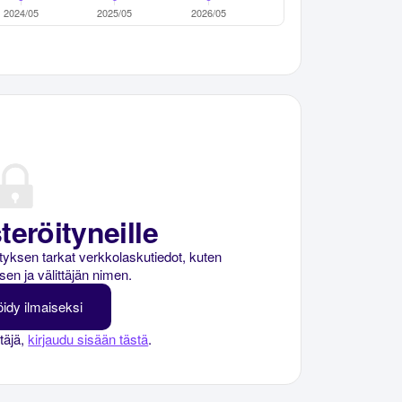
teröityneille
rityksen tarkat verkkolaskutiedot, kuten
sen ja välittäjän nimen.
öidy ilmaiseksi
ttäjä,
kirjaudu sisään tästä
.