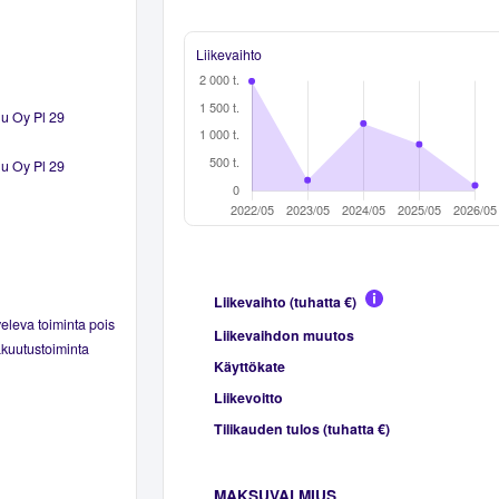
Liikevaihto
lu Oy Pl 29
lu Oy Pl 29
Liikevaihto (tuhatta €)
eleva toiminta pois
Liikevaihdon muutos
akuutustoiminta
Käyttökate
Liikevoitto
Tilikauden tulos (tuhatta €)
MAKSUVALMIUS