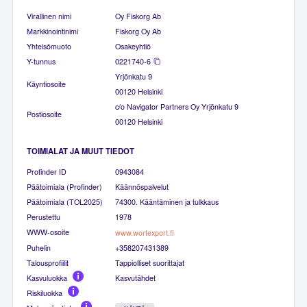
Virallinen nimi
Oy Fiskorg Ab
Markkinointinimi
Fiskorg Oy Ab
Yhteisömuoto
Osakeyhtiö
Y-tunnus
0221740-6
Yrjönkatu 9
Käyntiosoite
00120 Helsinki
c/o Navigator Partners Oy Yrjönkatu 9
Postiosoite
00120 Helsinki
TOIMIALAT JA MUUT TIEDOT
Profinder ID
0943084
Päätoimiala (Profinder)
Käännöspalvelut
Päätoimiala (TOL2025)
74300. Kääntäminen ja tulkkaus
Perustettu
1978
WWW-osoite
www.wortexport.fi
Puhelin
+358207431389
Talousprofiilit
Tappiolliset suorittajat
Kasvuluokka
Kasvutähdet
Riskiluokka