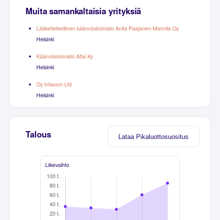
Muita samankaltaisia yrityksiä
Lääketieteellinen käännöstoimisto Anita Paajanen-Mannila Oy
Helsinki
Käännöstoimisto Altai Ky
Helsinki
Oy Intacom Ltd
Helsinki
Talous
Lataa Pikaluottosuositus
Liikevaihto