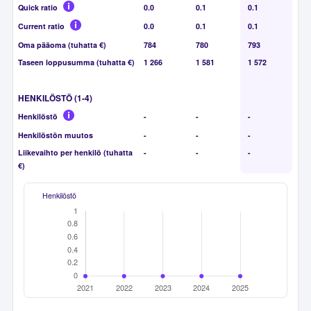
Quick ratio
0.0
0.1
0.1
Current ratio
0.0
0.1
0.1
Oma pääoma (tuhatta €)
784
780
793
Taseen loppusumma (tuhatta €)
1 266
1 581
1 572
HENKILÖSTÖ (1-4)
Henkilöstö
-
-
-
Henkilöstön muutos
-
-
-
Liikevaihto per henkilö (tuhatta
-
-
-
€)
Henkilöstö