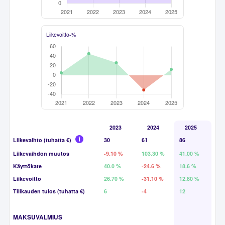
Liikevoitto-%
2023
2024
2025
Liikevaihto (tuhatta €)
30
61
86
Liikevaihdon muutos
-9.10 %
103.30 %
41.00 %
Käyttökate
40.0 %
-24.6 %
18.6 %
Liikevoitto
26.70 %
-31.10 %
12.80 %
Tilikauden tulos (tuhatta €)
6
-4
12
MAKSUVALMIUS