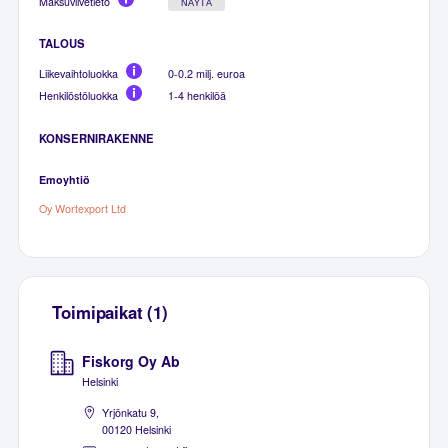
Maksuviivetieto
NÄYTÄ
TALOUS
Liikevaihtoluokka
0-0.2 milj. euroa
Henkilöstöluokka
1-4 henkilöä
KONSERNIRAKENNE
Emoyhtiö
Oy Wortexport Ltd
Toimipaikat (1)
Fiskorg Oy Ab
Helsinki
Yrjönkatu 9,
00120 Helsinki