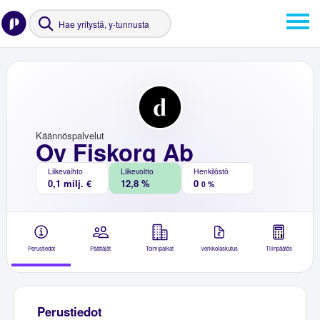
Käännöspalvelut
Oy Fiskorg Ab
Liikevaihto
Liikevoitto
Henkilöstö
0,1 milj. €
12,8 %
0
0 %
Perustiedot
Päättäjät
Toimipaikat
Verkkolaskutus
Tilinpäätös
Perustiedot