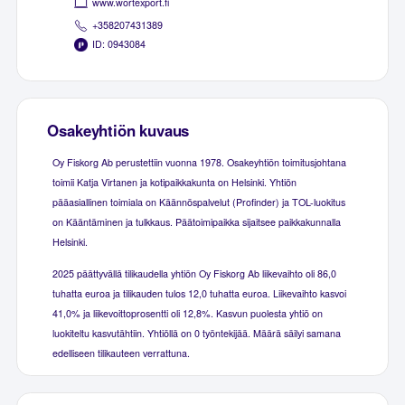
www.wortexport.fi
+358207431389
ID: 0943084
Osakeyhtiön kuvaus
Oy Fiskorg Ab perustettiin vuonna 1978. Osakeyhtiön toimitusjohtana
toimii Katja Virtanen ja kotipaikkakunta on Helsinki. Yhtiön
pääasiallinen toimiala on Käännöspalvelut (Profinder) ja TOL-luokitus
on Kääntäminen ja tulkkaus. Päätoimipaikka sijaitsee paikkakunnalla
Helsinki.
2025 päättyvällä tilikaudella yhtiön Oy Fiskorg Ab liikevaihto oli 86,0
tuhatta euroa ja tilikauden tulos 12,0 tuhatta euroa. Liikevaihto kasvoi
41,0% ja liikevoittoprosentti oli 12,8%. Kasvun puolesta yhtiö on
luokiteltu kasvutähtiin. Yhtiöllä on 0 työntekijää. Määrä säilyi samana
edelliseen tilikauteen verrattuna.